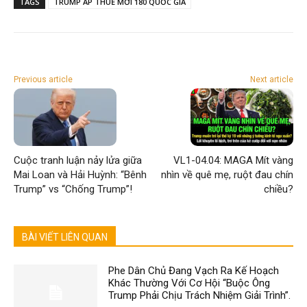
TAGS
TRUMP ÁP THUẾ MỚI 180 QUỐC GIA
Previous article
Next article
Cuộc tranh luận nảy lửa giữa
VL1-04.04: MAGA Mít vàng
Mai Loan và Hải Huỳnh: “Bênh
nhìn về quê mẹ, ruột đau chín
Trump” vs “Chống Trump”!
chiều?
BÀI VIẾT LIÊN QUAN
Phe Dân Chủ Đang Vạch Ra Kế Hoạch
Khác Thường Với Cơ Hội “Buộc Ông
Trump Phải Chịu Trách Nhiệm Giải Trình”.