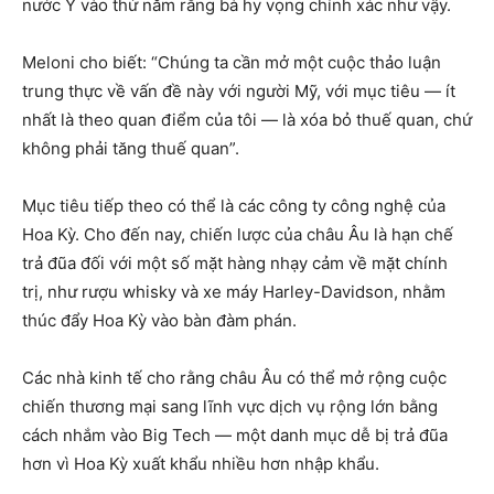
nước Ý vào thứ năm rằng bà hy vọng chính xác như vậy.
Meloni cho biết: “Chúng ta cần mở một cuộc thảo luận
trung thực về vấn đề này với người Mỹ, với mục tiêu — ít
nhất là theo quan điểm của tôi — là xóa bỏ thuế quan, chứ
không phải tăng thuế quan”.
Mục tiêu tiếp theo có thể là các công ty công nghệ của
Hoa Kỳ. Cho đến nay, chiến lược của châu Âu là hạn chế
trả đũa đối với một số mặt hàng nhạy cảm về mặt chính
trị, như rượu whisky và xe máy Harley-Davidson, nhằm
thúc đẩy Hoa Kỳ vào bàn đàm phán.
Các nhà kinh tế cho rằng châu Âu có thể mở rộng cuộc
chiến thương mại sang lĩnh vực dịch vụ rộng lớn bằng
cách nhắm vào Big Tech — một danh mục dễ bị trả đũa
hơn vì Hoa Kỳ xuất khẩu nhiều hơn nhập khẩu.