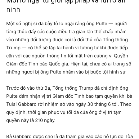
Mối lo ngại từ giới lập pháp và rủi ro an
ninh
Một số nghị sĩ đã bày tỏ lo ngại rằng ông Pulte — người
từng thúc đẩy các cuộc điều tra gian lận thế chấp nhắm
vào những đối tượng được coi là đối thủ của Tổng thống
Trump — có thể sẽ lặp lại hành vi tương tự khi được tiếp
cận với các nguồn thông tin tối mật trên cương vị Quyền
Giám đốc Tình báo Quốc gia. Hiện tại, chưa có ai trong số
những người bị ông Pulte nhắm vào bị buộc tội hình sự.
Trước đó vào thứ Ba, Tổng thống Trump đã chỉ định ông
Pulte đảm nhận vị trí Giám đốc Tình báo tạm quyền khi bà
Tulsi Gabbard rời nhiệm sở vào ngày 30 tháng 6 tới. Theo
quy định, thời gian phục vụ tối đa của ông ở vị trí tạm
quyền này là 210 ngày.
Bà Gabbard được cho là đã tham gia vào các nỗ lực do Tòa