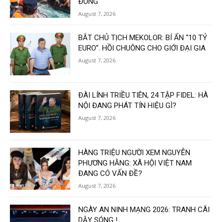
ĐÔNG
August 7, 2026
BẮT CHỦ TỊCH MEKOLOR: BÍ ẨN “10 TỶ
EURO”. HỒI CHUÔNG CHO GIỚI ĐẠI GIA
August 7, 2026
ĐÀI LÍNH TRIỀU TIÊN, 24 TẬP FIDEL: HÀ
NỘI ĐANG PHÁT TÍN HIỆU GÌ?
August 7, 2026
HÀNG TRIỆU NGƯỜI XEM NGUYỄN
PHƯƠNG HẰNG: XÃ HỘI VIỆT NAM
ĐANG CÓ VẤN ĐỀ?
August 7, 2026
NGÀY AN NINH MẠNG 2026: TRANH CÃI
DẬY SÓNG !