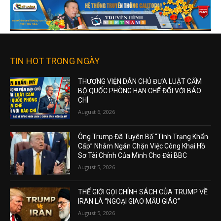
TIN HOT TRONG NGÀY
THƯỢNG VIỆN DÂN CHỦ ĐƯA LUẬT CẤM
BỘ QUỐC PHÒNG HẠN CHẾ ĐỐI VỚI BÁO
CHÍ
August 6, 2026
Ông Trump Đã Tuyên Bố “Tình Trạng Khẩn
Cấp” Nhằm Ngăn Chặn Việc Công Khai Hồ
Sơ Tài Chính Của Mình Cho Đài BBC
August 5, 2026
THẾ GIỚI GỌI CHÍNH SÁCH CỦA TRUMP VỀ
IRAN LÀ “NGOẠI GIAO MẪU GIÁO”
August 5, 2026