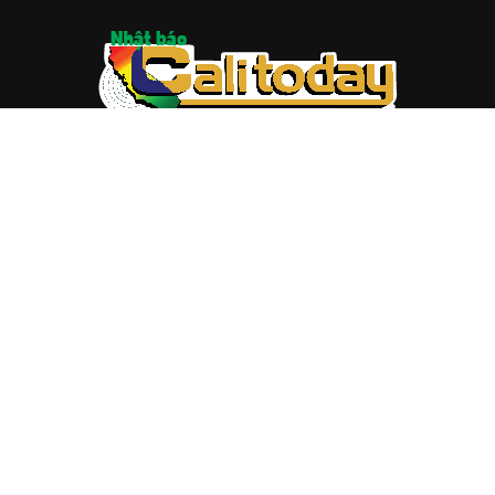
ABOUT US
Trang web
baocalitoday.com
là sản phẩm của Hệ Thống
Truyền Thông Cali Today
Tòa soạn: 1310 Tully Road #109, San Jose, CA 95122
Tel: (408) 482-6527
Contact us:
nam@baocalitoday.com
FOLLOW US