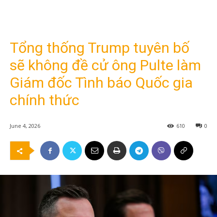
Tổng thống Trump tuyên bố
sẽ không đề cử ông Pulte làm
Giám đốc Tình báo Quốc gia
chính thức
June 4, 2026
610
0