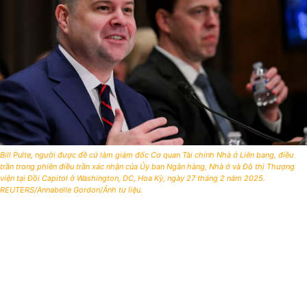
Bill Pulte, người được đề cử làm giám đốc Cơ quan Tài chính Nhà ở Liên bang, điều
trần trong phiên điều trần xác nhận của Ủy ban Ngân hàng, Nhà ở và Đô thị Thượng
viện tại Đồi Capitol ở Washington, DC, Hoa Kỳ, ngày 27 tháng 2 năm 2025.
REUTERS/Annabelle Gordon/Ảnh tư liệu.