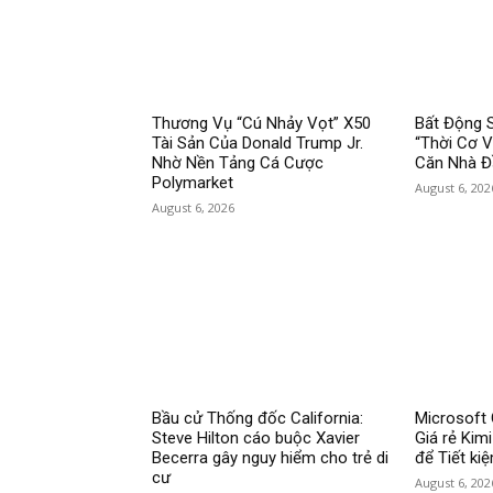
Thương Vụ “Cú Nhảy Vọt” X50
Bất Động 
Tài Sản Của Donald Trump Jr.
“Thời Cơ 
Nhờ Nền Tảng Cá Cược
Căn Nhà Đ
Polymarket
August 6, 202
August 6, 2026
Bầu cử Thống đốc California:
Microsoft 
Steve Hilton cáo buộc Xavier
Giá rẻ Kim
Becerra gây nguy hiểm cho trẻ di
để Tiết ki
cư
August 6, 202