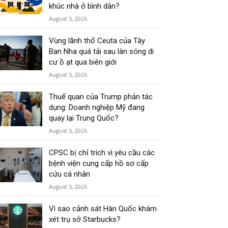
khúc nhà ở bình dân?
August 5, 2026
Vùng lãnh thổ Ceuta của Tây
Ban Nha quá tải sau làn sóng di
cư ồ ạt qua biên giới
August 5, 2026
Thuế quan của Trump phản tác
dụng: Doanh nghiệp Mỹ đang
quay lại Trung Quốc?
August 5, 2026
CPSC bị chỉ trích vì yêu cầu các
bệnh viện cung cấp hồ sơ cấp
cứu cá nhân
August 5, 2026
Vì sao cảnh sát Hàn Quốc khám
xét trụ sở Starbucks?