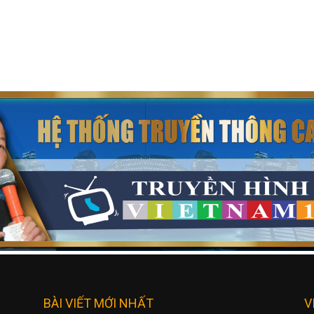
BÀI VIẾT MỚI NHẤT
V