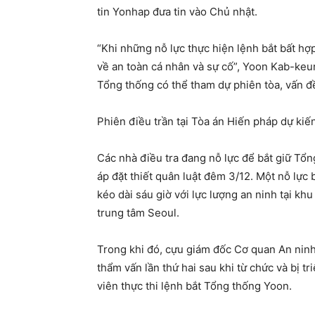
tin Yonhap đưa tin vào Chủ nhật.
“Khi những nỗ lực thực hiện lệnh bắt bất hợ
về an toàn cá nhân và sự cố”, Yoon Kab-keu
Tổng thống có thể tham dự phiên tòa, vấn đề
Phiên điều trần tại Tòa án Hiến pháp dự kiế
Các nhà điều tra đang nỗ lực để bắt giữ Tổ
áp đặt thiết quân luật đêm 3/12. Một nỗ lực 
kéo dài sáu giờ với lực lượng an ninh tại 
trung tâm Seoul.
Trong khi đó, cựu giám đốc Cơ quan An ninh
thẩm vấn lần thứ hai sau khi từ chức và bị t
viên thực thi lệnh bắt Tổng thống Yoon.