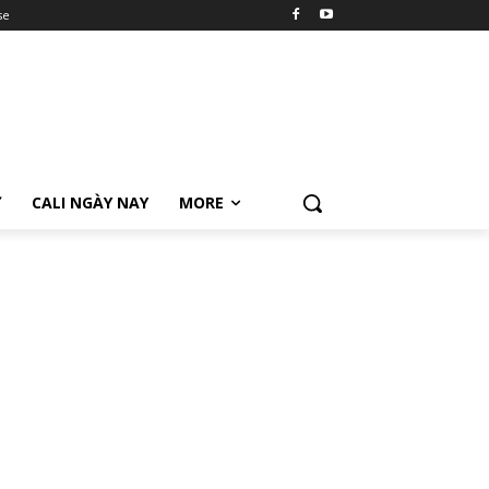
se
Ữ
CALI NGÀY NAY
MORE