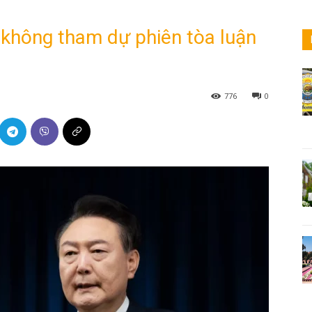
không tham dự phiên tòa luận
776
0