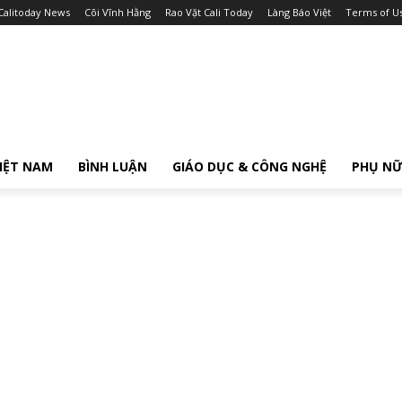
Calitoday News
Cõi Vĩnh Hằng
Rao Vặt Cali Today
Làng Báo Việt
Terms of U
IỆT NAM
BÌNH LUẬN
GIÁO DỤC & CÔNG NGHỆ
PHỤ N