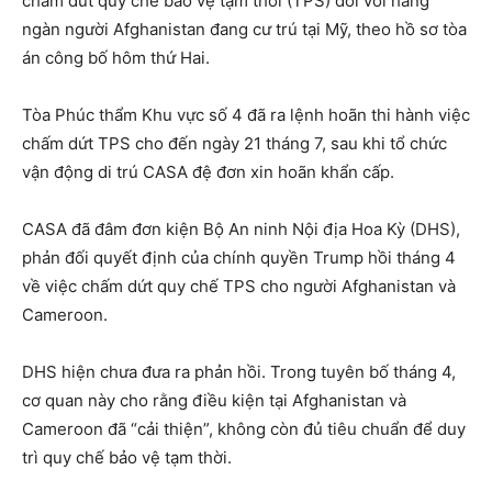
chấm dứt quy chế bảo vệ tạm thời (TPS) đối với hàng
ngàn người Afghanistan đang cư trú tại Mỹ, theo hồ sơ tòa
án công bố hôm thứ Hai.
Tòa Phúc thẩm Khu vực số 4 đã ra lệnh hoãn thi hành việc
chấm dứt TPS cho đến ngày 21 tháng 7, sau khi tổ chức
vận động di trú CASA đệ đơn xin hoãn khẩn cấp.
CASA đã đâm đơn kiện Bộ An ninh Nội địa Hoa Kỳ (DHS),
phản đối quyết định của chính quyền Trump hồi tháng 4
về việc chấm dứt quy chế TPS cho người Afghanistan và
Cameroon.
DHS hiện chưa đưa ra phản hồi. Trong tuyên bố tháng 4,
cơ quan này cho rằng điều kiện tại Afghanistan và
Cameroon đã “cải thiện”, không còn đủ tiêu chuẩn để duy
trì quy chế bảo vệ tạm thời.