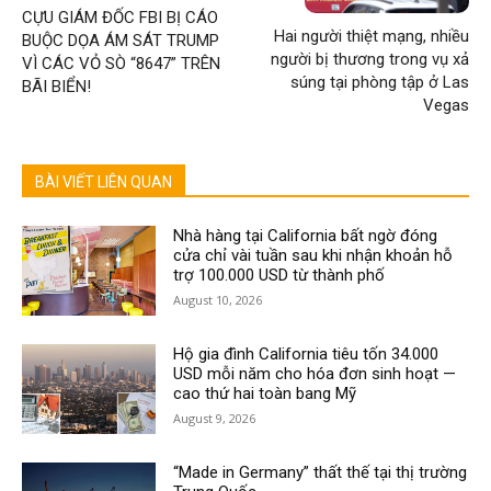
CỰU GIÁM ĐỐC FBI BỊ CÁO
Hai người thiệt mạng, nhiều
BUỘC DỌA ÁM SÁT TRUMP
người bị thương trong vụ xả
VÌ CÁC VỎ SÒ “8647” TRÊN
súng tại phòng tập ở Las
BÃI BIỂN!
Vegas
BÀI VIẾT LIÊN QUAN
Nhà hàng tại California bất ngờ đóng
cửa chỉ vài tuần sau khi nhận khoản hỗ
trợ 100.000 USD từ thành phố
August 10, 2026
Hộ gia đình California tiêu tốn 34.000
USD mỗi năm cho hóa đơn sinh hoạt —
cao thứ hai toàn bang Mỹ
August 9, 2026
“Made in Germany” thất thế tại thị trường