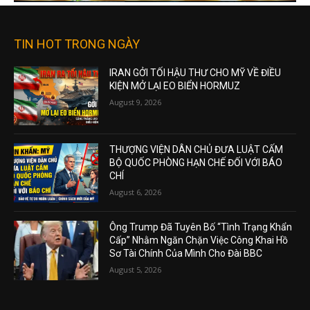
TIN HOT TRONG NGÀY
IRAN GỞI TỐI HẬU THƯ CHO MỸ VỀ ĐIỀU
KIỆN MỞ LẠI EO BIỂN HORMUZ
August 9, 2026
THƯỢNG VIỆN DÂN CHỦ ĐƯA LUẬT CẤM
BỘ QUỐC PHÒNG HẠN CHẾ ĐỐI VỚI BÁO
CHÍ
August 6, 2026
Ông Trump Đã Tuyên Bố “Tình Trạng Khẩn
Cấp” Nhằm Ngăn Chặn Việc Công Khai Hồ
Sơ Tài Chính Của Mình Cho Đài BBC
August 5, 2026