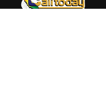
ABOUT US
Trang web
baocalitoday.com
là sản phẩm của Hệ Thống
Truyền Thông Cali Today
Tòa soạn: 1310 Tully Road #109, San Jose, CA 95122
Tel: (408) 482-6527
Contact us:
nam@baocalitoday.com
FOLLOW US