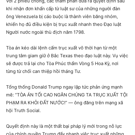
Với 2 phiếu chống, các thẩm phán đưa ra quyết định sau
khi nhận đơn khẩn cấp từ luật sư của những người đàn
ông Venezuela bị cáo buộc là thành viên băng nhóm,
khiến họ đủ điều kiện bị trục xuất nhanh theo Đạo luật
Người nước ngoài thù địch năm 1798.
Tòa án kéo dài lệnh cấm trục xuất vô thời hạn từ một
trung tâm giam giữ ở Bắc Texas theo đạo luật này. Vụ việc
sẽ được trả lại cho Tòa Phúc thẩm Vòng 5 Hoa Kỳ, nơi
từng từ chối can thiệp hồi tháng Tư.
Tổng thống Donald Trump ngay lập tức phản ứng mạnh
mẽ: “TÒA ÁN TỐI CAO NGĂN CHÚNG TA TRỤC XUẤT TỘI
PHẠM RA KHỎI ĐẤT NƯỚC!” — ông đăng trên mạng xã
hội Truth Social.
Quyết định này là một thất bại pháp lý mới trong nỗ lực
của chính quyền Trump đẩy nhanh việc trục xuất những