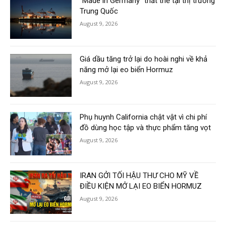
“Made in Germany” thất thế tại thị trường
Trung Quốc
August 9, 2026
Giá dầu tăng trở lại do hoài nghi về khả
năng mở lại eo biển Hormuz
August 9, 2026
Phụ huynh California chật vật vì chi phí
đồ dùng học tập và thực phẩm tăng vọt
August 9, 2026
IRAN GỞI TỐI HẬU THƯ CHO MỸ VỀ
ĐIỀU KIỆN MỞ LẠI EO BIỂN HORMUZ
August 9, 2026