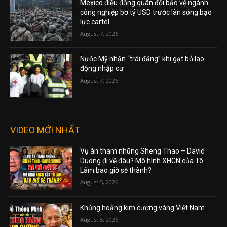
Mexico điều động quân đội bảo vệ ngành
công nghiệp bơ tỷ USD trước làn sóng bạo
lực cartel
August 7, 2026
Nước Mỹ nhận “trái đắng” khi gạt bỏ lao
động nhập cư
August 7, 2026
VIDEO MỚI NHẤT
Vụ án tham nhũng Sheng Thao – David
Duong đi về đâu? Mô hình XHCN của Tô
Lâm bao giờ sẽ thành?
August 5, 2026
Khủng hoảng kim cương vàng Việt Nam
August 5, 2026