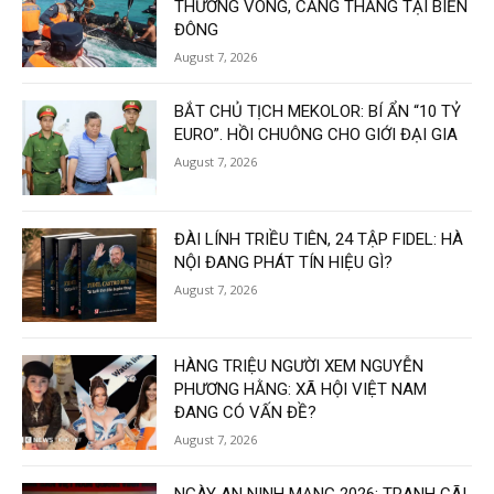
THƯƠNG VONG, CĂNG THẲNG TẠI BIỂN
ĐÔNG
August 7, 2026
BẮT CHỦ TỊCH MEKOLOR: BÍ ẨN “10 TỶ
EURO”. HỒI CHUÔNG CHO GIỚI ĐẠI GIA
August 7, 2026
ĐÀI LÍNH TRIỀU TIÊN, 24 TẬP FIDEL: HÀ
NỘI ĐANG PHÁT TÍN HIỆU GÌ?
August 7, 2026
HÀNG TRIỆU NGƯỜI XEM NGUYỄN
PHƯƠNG HẰNG: XÃ HỘI VIỆT NAM
ĐANG CÓ VẤN ĐỀ?
August 7, 2026