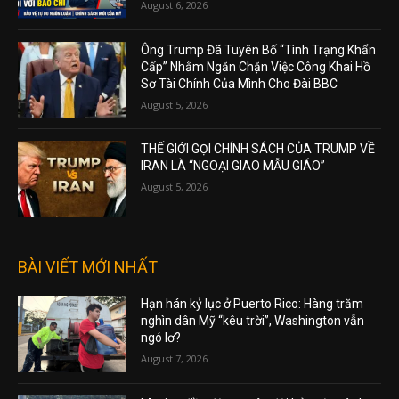
August 6, 2026
Ông Trump Đã Tuyên Bố “Tình Trạng Khẩn
Cấp” Nhằm Ngăn Chặn Việc Công Khai Hồ
Sơ Tài Chính Của Mình Cho Đài BBC
August 5, 2026
THẾ GIỚI GỌI CHÍNH SÁCH CỦA TRUMP VỀ
IRAN LÀ “NGOẠI GIAO MẪU GIÁO”
August 5, 2026
BÀI VIẾT MỚI NHẤT
Hạn hán kỷ lục ở Puerto Rico: Hàng trăm
nghìn dân Mỹ “kêu trời”, Washington vẫn
ngó lơ?
August 7, 2026