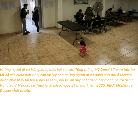
Những người di cư Hồi giáo bị mắc kẹt sau khi Tổng thống Mỹ Donald Trump hủy bỏ
tất cả các cuộc hẹn xin tị nạn tại Mỹ cho những người di cư đang chờ đợi ở Mexico,
được nhìn thấy tại trại tị nạn Assabil, nơi trú ẩn duy nhất dành riêng cho người di cư
Hồi giáo ở Mexico, tại Tijuana, Mexico, ngày 21 tháng 1 năm 2025. REUTERS/Jorge
Duenes/Ảnh tư liệu.