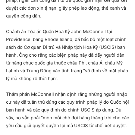
pháp, ngăn cản công dân từ 39 quốc gia nhận kết quả xét
duyệt các đơn xin tị nạn, giấy phép lao động, thẻ xanh và
quyền công dân.
Chánh án Tòa án Quận Hoa Kỳ John McConnell tại
Providence, bang Rhode Island, đã bác bỏ một loạt chính
sách do Cơ quan Di trú và Nhập tịch Hoa Kỳ (USCIS) ban
hành. Ông cho rằng các biện pháp này đã đẩy người dân
từ hàng chục quốc gia thuộc châu Phi, châu Á, châu Mỹ
Latinh và Trung Đông vào tình trạng “vô định về mặt pháp
lý mà không rõ thời hạn”.
Thẩm phán McConnell nhận định rằng những người nhập
cư này đã tuân thủ đúng các quy trình pháp lý do Quốc hội
ban hành và các quy định do chính USCIS áp dụng. Dù
vậy, họ vẫn phải “mòn mỏi chờ đợi hàng tháng trời cho các
yêu cầu giải quyết quyền lợi mà USCIS từ chối xét duyệt”.