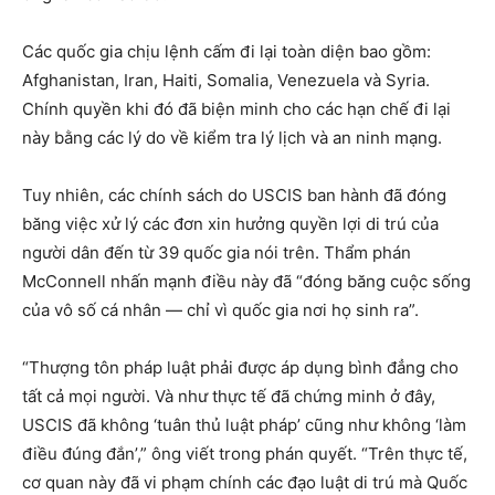
Các quốc gia chịu lệnh cấm đi lại toàn diện bao gồm:
Afghanistan, Iran, Haiti, Somalia, Venezuela và Syria.
Chính quyền khi đó đã biện minh cho các hạn chế đi lại
này bằng các lý do về kiểm tra lý lịch và an ninh mạng.
Tuy nhiên, các chính sách do USCIS ban hành đã đóng
băng việc xử lý các đơn xin hưởng quyền lợi di trú của
người dân đến từ 39 quốc gia nói trên. Thẩm phán
McConnell nhấn mạnh điều này đã “đóng băng cuộc sống
của vô số cá nhân — chỉ vì quốc gia nơi họ sinh ra”.
“Thượng tôn pháp luật phải được áp dụng bình đẳng cho
tất cả mọi người. Và như thực tế đã chứng minh ở đây,
USCIS đã không ‘tuân thủ luật pháp’ cũng như không ‘làm
điều đúng đắn’,” ông viết trong phán quyết. “Trên thực tế,
cơ quan này đã vi phạm chính các đạo luật di trú mà Quốc