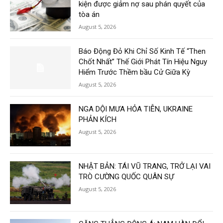
kiện được giảm nợ sau phán quyết của
tòa án
August 5, 2026
Báo Động Đỏ Khi Chỉ Số Kinh Tế “Then
Chốt Nhất” Thế Giới Phát Tín Hiệu Nguy
Hiểm Trước Thềm bầu Cử Giữa Kỳ
August 5, 2026
NGA DỘI MƯA HỎA TIỄN, UKRAINE
PHẢN KÍCH
August 5, 2026
NHẬT BẢN: TÁI VŨ TRANG, TRỞ LẠI VAI
TRÒ CƯỜNG QUỐC QUÂN SỰ
August 5, 2026