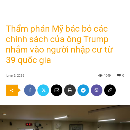
Thẩm phán Mỹ bác bỏ các
chính sách của ông Trump
nhắm vào người nhập cư từ
39 quốc gia
June 5, 2026
1049
0