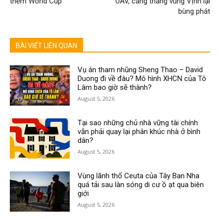
thềm World Cup
UAV, căng thẳng vùng Vịnh lại
bùng phát
BÀI VIẾT LIÊN QUAN
Vụ án tham nhũng Sheng Thao – David
Duong đi về đâu? Mô hình XHCN của Tô
Lâm bao giờ sẽ thành?
August 5, 2026
Tại sao những chủ nhà vững tài chính
vẫn phải quay lại phân khúc nhà ở bình
dân?
August 5, 2026
Vùng lãnh thổ Ceuta của Tây Ban Nha
quá tải sau làn sóng di cư ồ ạt qua biên
giới
August 5, 2026