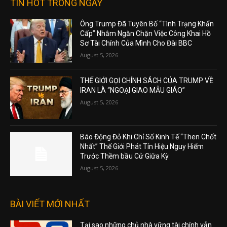
TIN HOT TRONG NGÀY
Ông Trump Đã Tuyên Bố “Tình Trạng Khẩn
Cấp” Nhằm Ngăn Chặn Việc Công Khai Hồ
Sơ Tài Chính Của Mình Cho Đài BBC
August 5, 2026
THẾ GIỚI GỌI CHÍNH SÁCH CỦA TRUMP VỀ
IRAN LÀ “NGOẠI GIAO MẪU GIÁO”
August 5, 2026
Báo Động Đỏ Khi Chỉ Số Kinh Tế “Then Chốt
Nhất” Thế Giới Phát Tín Hiệu Nguy Hiểm
Trước Thềm bầu Cử Giữa Kỳ
August 5, 2026
BÀI VIẾT MỚI NHẤT
Tại sao những chủ nhà vững tài chính vẫn