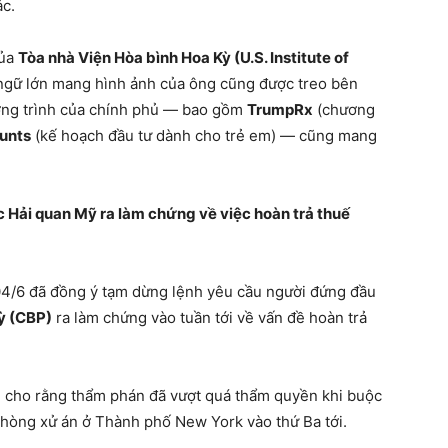
ác.
của
Tòa nhà Viện Hòa bình Hoa Kỳ (U.S. Institute of
 ngữ lớn mang hình ảnh của ông cũng được treo bên
ơng trình của chính phủ — bao gồm
TrumpRx
(chương
unts
(kế hoạch đầu tư dành cho trẻ em) — cũng mang
Hải quan Mỹ ra làm chứng về việc hoàn trả thuế
4/6 đã đồng ý tạm dừng lệnh yêu cầu người đứng đầu
Kỳ (CBP)
ra làm chứng vào tuần tới về vấn đề hoàn trả
 cho rằng thẩm phán đã vượt quá thẩm quyền khi buộc
phòng xử án ở Thành phố New York vào thứ Ba tới.