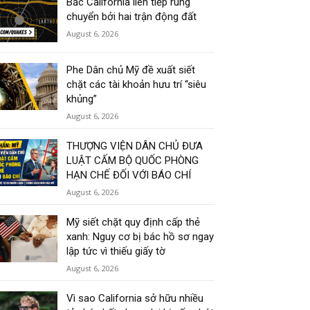
Bắc California liên tiếp rung
chuyển bởi hai trận động đất
August 6, 2026
Phe Dân chủ Mỹ đề xuất siết
chặt các tài khoản hưu trí “siêu
khủng”
August 6, 2026
THƯỢNG VIỆN DÂN CHỦ ĐƯA
LUẬT CẤM BỘ QUỐC PHÒNG
HẠN CHẾ ĐỐI VỚI BÁO CHÍ
August 6, 2026
Mỹ siết chặt quy định cấp thẻ
xanh: Nguy cơ bị bác hồ sơ ngay
lập tức vì thiếu giấy tờ
August 6, 2026
Vì sao California sở hữu nhiều