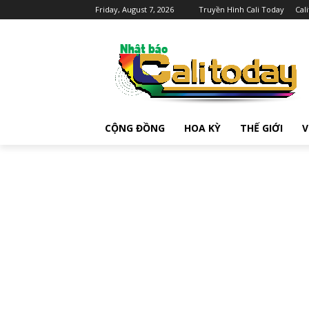
Friday, August 7, 2026
Truyền Hình Cali Today
Cal
CỘNG ĐỒNG
HOA KỲ
THẾ GIỚI
V