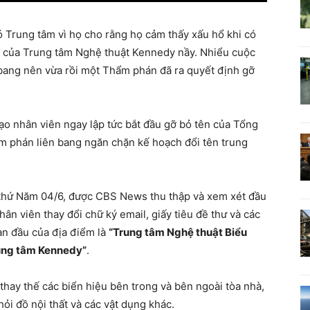
bỏ Trung tâm vì họ cho rằng họ cảm thấy xấu hổ khi có
g của Trung tâm Nghệ thuật Kennedy nầy. Nhiểu cuộc
n bang nên vừa rồi một Thẩm phán đã ra quyết định gỡ
ạo nhân viên ngay lập tức bắt đầu gỡ bỏ tên của Tổng
m phán liên bang ngăn chặn kế hoạch đổi tên trung
 thứ Năm 04/6, được CBS News thu thập và xem xét đầu
hân viên thay đổi chữ ký email, giấy tiêu đề thư và các
ban đầu của địa điểm là
“Trung tâm Nghệ thuật Biểu
ung tâm Kennedy”
.
thay thế các biển hiệu bên trong và bên ngoài tòa nhà,
ỏi đồ nội thất và các vật dụng khác.