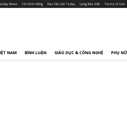
itoday News
Cõi Vĩnh Hằng
Rao Vặt Cali Today
Làng Báo Việt
Terms of Use
IỆT NAM
BÌNH LUẬN
GIÁO DỤC & CÔNG NGHỆ
PHỤ N