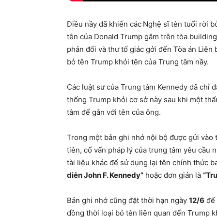
Điều nầy đã khiến các
Nghệ sĩ tên tuổi rời 
tên của Donald Trump gắm trên tòa buildin
phản đối và thư tố giác gởi đến Tòa án Liê
bỏ tên Trump khỏi tên của Trung tâm nầy.
Các luật sư của Trung tâm Kennedy đã chỉ đ
thống Trump khỏi cơ sở này sau khi một thẩ
tâm để gắn với tên của ông.
Trong một bản ghi nhớ nội bộ được gửi vào
tiên, cố vấn pháp lý của trung tâm yêu cầu n
tài liệu khác để sử dụng lại tên chính thức 
diễn John F. Kennedy”
hoặc đơn giản là
“Tr
Bản ghi nhớ cũng đặt thời hạn ngày
12/6
để 
đồng thời loại bỏ tên liên quan đến Trump kh