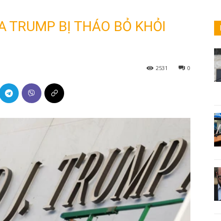
 TRUMP BỊ THÁO BỎ KHỎI
2531
0