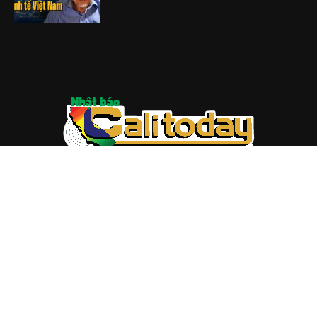
ABOUT US
Trang web
baocalitoday.com
là sản phẩm của Hệ Thống
Truyền Thông Cali Today
Tòa soạn: 1310 Tully Road #109, San Jose, CA 95122
Tel: (408) 482-6527