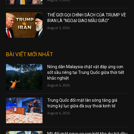
THẾ GIỚI GỌI CHÍNH SÁCH CỦA TRUMP VỀ
IRAN LÀ “NGOẠI GIAO MẪU GIÁO”
August 5, 2026
BÀI VIẾT MỚI NHẤT
Nông dân Malaysia chật vật đáp ứng cơn
sốt sầu riêng tại Trung Quốc giữa thời tiết
khắc nghiệt
August 6, 2026
Trung Quốc đối mặt làn sóng tăng giá
trứng kỷ lục giữa đà suy thoái kinh tế
August 6, 2026
Mỹ đối mặt nguy cơ cạn kiệt kho dự trữ dầu