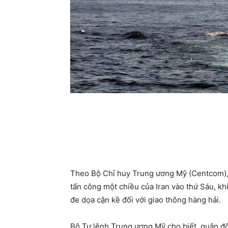
Theo Bộ Chỉ huy Trung ương Mỹ (Centcom), 
tấn công một chiều của Iran vào thứ Sáu, k
đe dọa cận kề đối với giao thông hàng hải.
Bộ Tư lệnh Trung ương Mỹ cho biết, quân độ