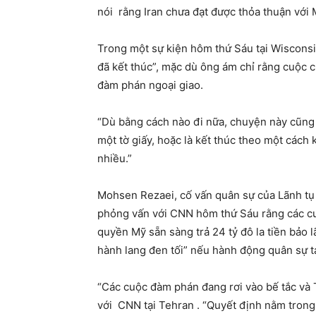
nói rằng Iran chưa đạt được thỏa thuận với
Trong một sự kiện hôm thứ Sáu tại Wisconsin
đã kết thúc”, mặc dù ông ám chỉ rằng cuộc c
đàm phán ngoại giao.
“Dù bằng cách nào đi nữa, chuyện này cũng đ
một tờ giấy, hoặc là kết thúc theo một cách
nhiều.”
Mohsen Rezaei, cố vấn quân sự của Lãnh tụ 
phỏng vấn với CNN hôm thứ Sáu rằng các cu
quyền Mỹ sẵn sàng trả 24 tỷ đô la tiền bảo 
hành lang đen tối” nếu hành động quân sự t
“Các cuộc đàm phán đang rơi vào bế tắc và 
với CNN tại Tehran . “Quyết định nằm trong