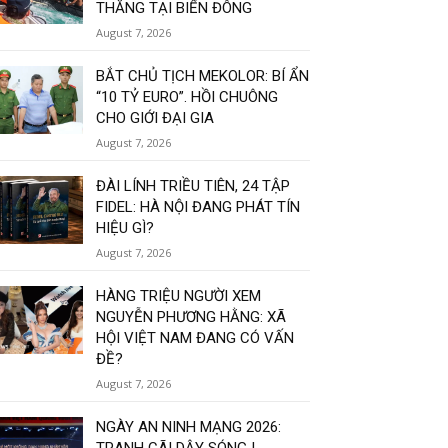
THẲNG TẠI BIỂN ĐÔNG
August 7, 2026
BẮT CHỦ TỊCH MEKOLOR: BÍ ẨN
“10 TỶ EURO”. HỒI CHUÔNG
CHO GIỚI ĐẠI GIA
August 7, 2026
ĐÀI LÍNH TRIỀU TIÊN, 24 TẬP
FIDEL: HÀ NỘI ĐANG PHÁT TÍN
HIỆU GÌ?
August 7, 2026
HÀNG TRIỆU NGƯỜI XEM
NGUYỄN PHƯƠNG HẰNG: XÃ
HỘI VIỆT NAM ĐANG CÓ VẤN
ĐỀ?
August 7, 2026
NGÀY AN NINH MẠNG 2026: