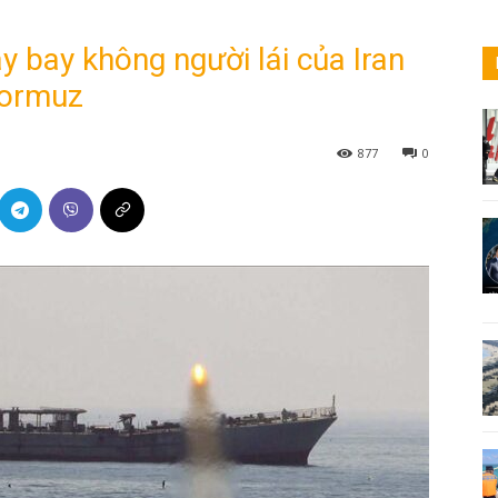
 bay không người lái của Iran
Hormuz
877
0