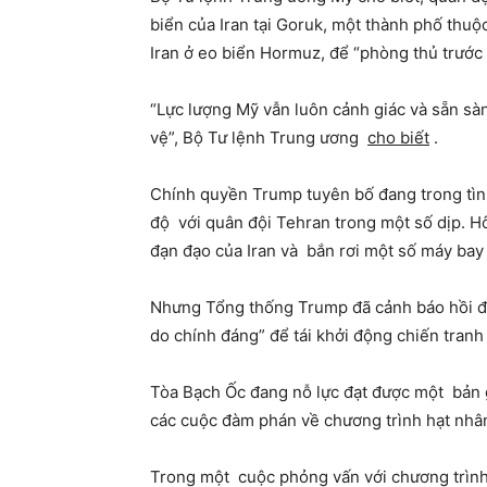
biển của Iran tại Goruk, một thành phố thu
Iran ở eo biển Hormuz, để “phòng thủ trước 
“Lực lượng Mỹ vẫn luôn cảnh giác và sẵn sàn
vệ”, Bộ Tư lệnh Trung ương
cho biết
.
Chính quyền Trump tuyên bố đang trong tình
độ với quân đội Tehran trong một số dịp. Hô
đạn đạo của Iran và bắn rơi một số máy bay
Nhưng Tổng thống Trump đã cảnh báo hồi đầu 
do chính đáng” để tái khởi động chiến tranh
Tòa Bạch Ốc đang nỗ lực đạt được một bản g
các cuộc đàm phán về chương trình hạt nhâ
Trong một cuộc phỏng vấn với chương trìn