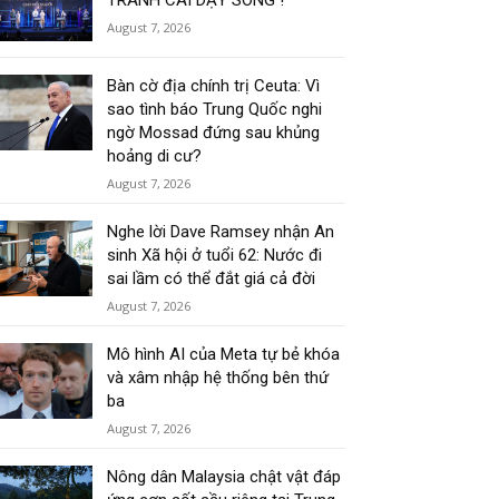
TRANH CÃI DẬY SÓNG !
August 7, 2026
Bàn cờ địa chính trị Ceuta: Vì
sao tình báo Trung Quốc nghi
ngờ Mossad đứng sau khủng
hoảng di cư?
August 7, 2026
Nghe lời Dave Ramsey nhận An
sinh Xã hội ở tuổi 62: Nước đi
sai lầm có thể đắt giá cả đời
August 7, 2026
Mô hình AI của Meta tự bẻ khóa
và xâm nhập hệ thống bên thứ
ba
August 7, 2026
Nông dân Malaysia chật vật đáp