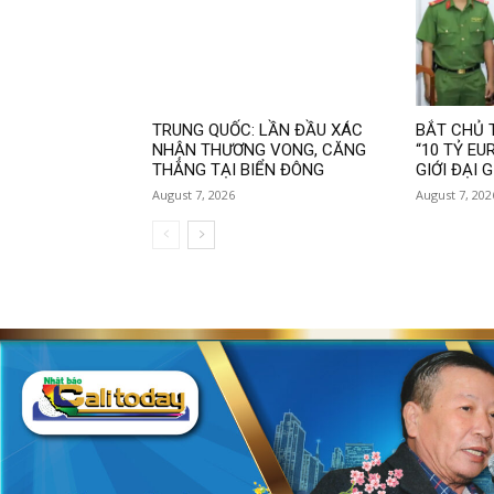
TRUNG QUỐC: LẦN ĐẦU XÁC
BẮT CHỦ T
NHẬN THƯƠNG VONG, CĂNG
“10 TỶ EU
THẲNG TẠI BIỂN ĐÔNG
GIỚI ĐẠI G
August 7, 2026
August 7, 202