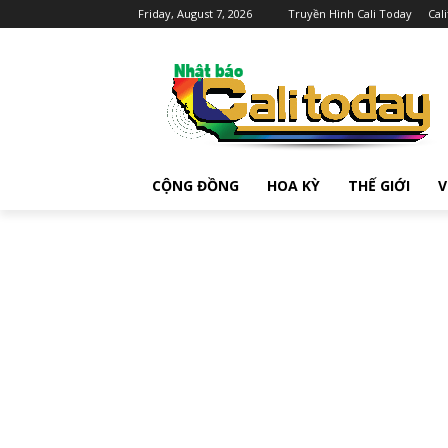
Friday, August 7, 2026
Truyền Hình Cali Today
Cal
CỘNG ĐỒNG
HOA KỲ
THẾ GIỚI
V