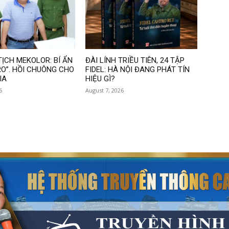
ỊCH MEKOLOR: BÍ ẨN
ĐÀI LÍNH TRIỀU TIÊN, 24 TẬP
RO”. HỒI CHUÔNG CHO
FIDEL: HÀ NỘI ĐANG PHÁT TÍN
IA
HIỆU GÌ?
6
August 7, 2026