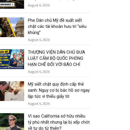
August 6, 2026
Phe Dân chủ Mỹ đề xuất siết
chặt các tài khoản hưu trí “siêu
khủng”
August 6, 2026
THƯỢNG VIỆN DÂN CHỦ ĐƯA
LUẬT CẤM BỘ QUỐC PHÒNG
HẠN CHẾ ĐỐI VỚI BÁO CHÍ
August 6, 2026
Mỹ siết chặt quy định cấp thẻ
xanh: Nguy cơ bị bác hồ sơ ngay
lập tức vì thiếu giấy tờ
August 6, 2026
Vì sao California sở hữu nhiều
tỷ phú nhất nhưng lại bị xếp chót
về tự do từ thiện?