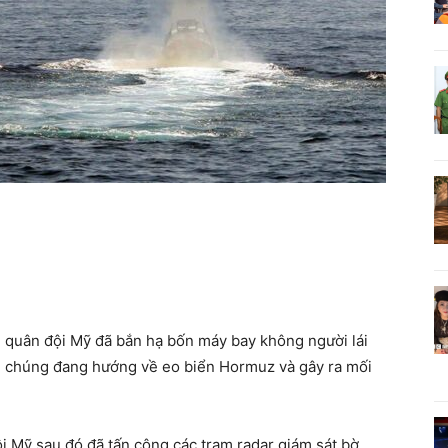
quân đội Mỹ đã bắn hạ bốn máy bay không người lái
hi chúng đang hướng về eo biển Hormuz và gây ra mối
i Mỹ sau đó đã tấn công các trạm radar giám sát bờ