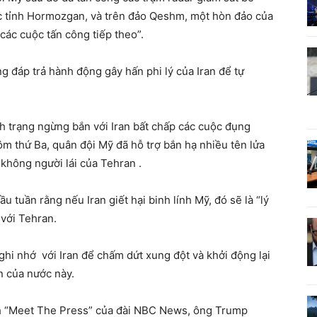
ộc tỉnh Hormozgan, và trên đảo Qeshm, một hòn đảo của
các cuộc tấn công tiếp theo”.
g đáp trả hành động gây hấn phi lý của Iran để tự
 trạng ngừng bắn với Iran bất chấp các cuộc đụng
m thứ Ba, quân đội Mỹ đã hỗ trợ bắn hạ nhiều tên lửa
 không người lái của Tehran .
tuần rằng nếu Iran giết hại binh lính Mỹ, đó sẽ là “lý
 với Tehran.
hi nhớ với Iran để chấm dứt xung đột và khởi động lại
n của nước này.
h “Meet The Press” của đài NBC News, ông Trump