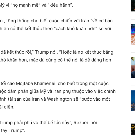
 Mỹ vì “họ mạnh mẽ” và “kiêu hãnh”.
 , tổng thống cho biết cuộc chiến với Iran “về cơ bản
hiến có thể kết thúc theo “cách khó khăn hơn” so với
ã kết thúc rồi,” Trump nói. “Hoặc là nó kết thúc bằng
 khó khăn hơn, mặc dù cũng có thể nói là dễ dàng hơn
tối cao Mojtaba Khamenei, cho biết trong một cuộc
ộc đàm phán giữa Mỹ và Iran phụ thuộc vào việc chính
lãnh tài sản của Iran và Washington sẽ “bước vào một
ái diễn.
Trump phải phá vỡ thế bế tắc này”, Rezaei nói
 tay Trump”.