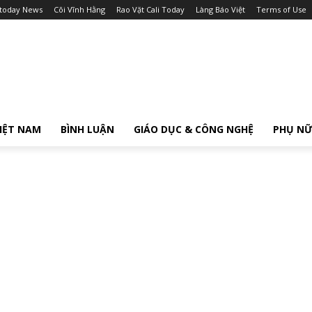
itoday News
Cõi Vĩnh Hằng
Rao Vặt Cali Today
Làng Báo Việt
Terms of Use
IỆT NAM
BÌNH LUẬN
GIÁO DỤC & CÔNG NGHỆ
PHỤ N