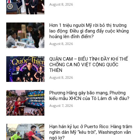
August 8, 2026
Hơn 1 triệu người Mỹ rời bỏ thị trường
lao động: Điều gì đang đẩy cuộc khủng
hoảng lên đỉnh điểm?
August 8, 2026
QUẬN CAM – BIỂU TÌNH ĐẦY KHÍ THẾ
CHỐNG CA NÔ VIỆT CỘNG QUỐC
THIÊN
August 8, 2026
Phương Hằng gây bão mạng, Phường
kiểu mẫu XHCN của Tô Lâm đi về đâu?
August 7, 2026
Hạn hán kỷ lục ở Puerto Rico: Hàng trăm
nghìn dân Mỹ “kêu trời”, Washington vẫn
ngó lơ?