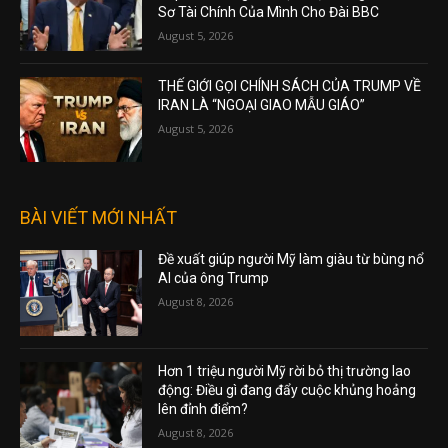
Sơ Tài Chính Của Mình Cho Đài BBC
August 5, 2026
THẾ GIỚI GỌI CHÍNH SÁCH CỦA TRUMP VỀ
IRAN LÀ “NGOẠI GIAO MẪU GIÁO”
August 5, 2026
BÀI VIẾT MỚI NHẤT
Đề xuất giúp người Mỹ làm giàu từ bùng nổ
AI của ông Trump
August 8, 2026
Hơn 1 triệu người Mỹ rời bỏ thị trường lao
động: Điều gì đang đẩy cuộc khủng hoảng
lên đỉnh điểm?
August 8, 2026