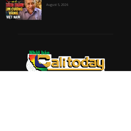
August 5, 2026
ABOUT US
Trang web
baocalitoday.com
là sản phẩm của Hệ Thống
Truyền Thông Cali Today
Tòa soạn: 1310 Tully Road #109, San Jose, CA 95122