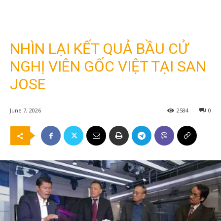
NHÌN LẠI KẾT QUẢ BẦU CỬ
NGHỊ VIÊN GỐC VIỆT TẠI SAN
JOSE
June 7, 2026
2584
0