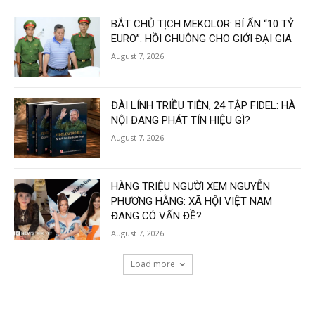
BẮT CHỦ TỊCH MEKOLOR: BÍ ẨN “10 TỶ
EURO”. HỒI CHUÔNG CHO GIỚI ĐẠI GIA
August 7, 2026
ĐÀI LÍNH TRIỀU TIÊN, 24 TẬP FIDEL: HÀ
NỘI ĐANG PHÁT TÍN HIỆU GÌ?
August 7, 2026
HÀNG TRIỆU NGƯỜI XEM NGUYỄN
PHƯƠNG HẰNG: XÃ HỘI VIỆT NAM
ĐANG CÓ VẤN ĐỀ?
August 7, 2026
Load more