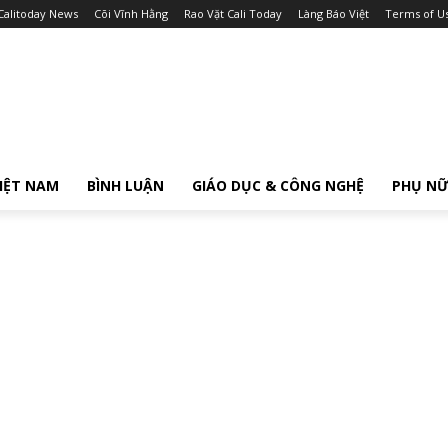
Calitoday News
Cõi Vĩnh Hằng
Rao Vặt Cali Today
Làng Báo Việt
Terms of U
IỆT NAM
BÌNH LUẬN
GIÁO DỤC & CÔNG NGHỆ
PHỤ N