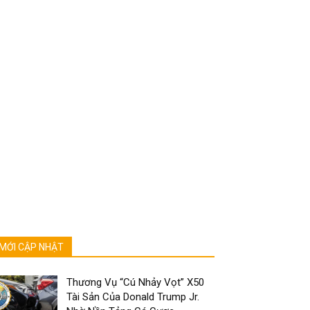
MỚI CẬP NHẬT
Thương Vụ “Cú Nhảy Vọt” X50
Tài Sản Của Donald Trump Jr.