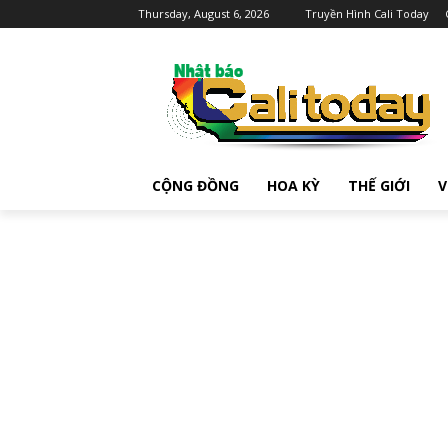
Thursday, August 6, 2026
Truyền Hình Cali Today
CỘNG ĐỒNG
HOA KỲ
THẾ GIỚI
V