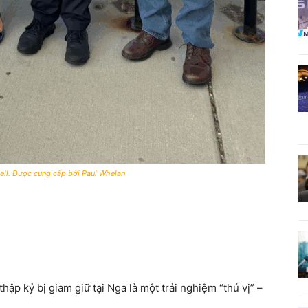
ell. Được cung cấp bởi Paul Whelan
hập kỷ bị giam giữ tại Nga là một trải nghiệm “thú vị” –