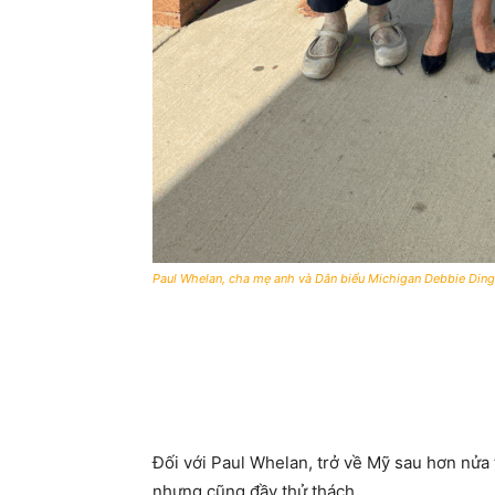
Paul Whelan, cha mẹ anh và Dân biểu Michigan Debbie Ding
Đối với Paul Whelan, trở về Mỹ sau hơn nửa t
nhưng cũng đầy thử thách.