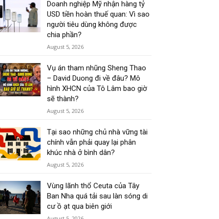
Doanh nghiệp Mỹ nhận hàng tỷ
USD tiền hoàn thuế quan: Vì sao
người tiêu dùng không được
chia phần?
August 5, 2026
Vụ án tham nhũng Sheng Thao
– David Duong đi về đâu? Mô
hình XHCN của Tô Lâm bao giờ
sẽ thành?
August 5, 2026
Tại sao những chủ nhà vững tài
chính vẫn phải quay lại phân
khúc nhà ở bình dân?
August 5, 2026
Vùng lãnh thổ Ceuta của Tây
Ban Nha quá tải sau làn sóng di
cư ồ ạt qua biên giới
August 5, 2026