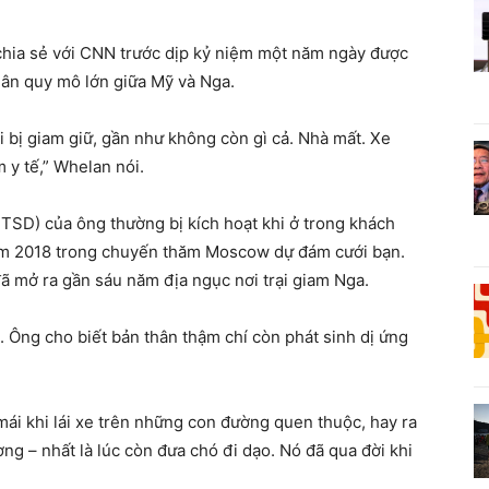
 chia sẻ với CNN trước dịp kỷ niệm một năm ngày được
nhân quy mô lớn giữa Mỹ và Nga.
i bị giam giữ, gần như không còn gì cả. Nhà mất. Xe
 y tế,” Whelan nói.
TSD) của ông thường bị kích hoạt khi ở trong khách
 năm 2018 trong chuyến thăm Moscow dự đám cưới bạn.
đã mở ra gần sáu năm địa ngục nơi trại giam Nga.
n. Ông cho biết bản thân thậm chí còn phát sinh dị ứng
 mái khi lái xe trên những con đường quen thuộc, hay ra
ng – nhất là lúc còn đưa chó đi dạo. Nó đã qua đời khi