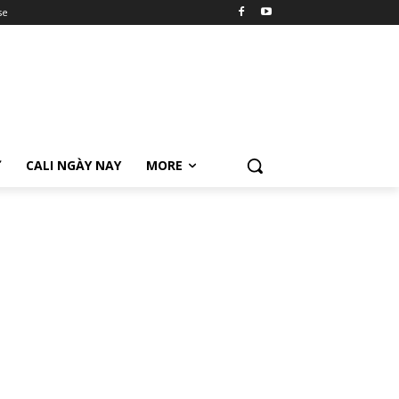
se
Ữ
CALI NGÀY NAY
MORE