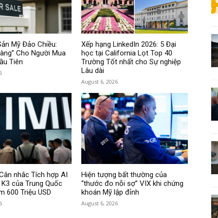
Sản Mỹ Đảo Chiều:
Xếp hạng LinkedIn 2026: 5 Đại
Vàng” Cho Người Mua
học tại California Lọt Top 40
ầu Tiên
Trường Tốt nhất cho Sự nghiệp
Lâu dài
6
August 6, 2026
Cân nhắc Tích hợp AI
Hiện tượng bất thường của
i K3 của Trung Quốc
“thước đo nỗi sợ” VIX khi chứng
ệm 600 Triệu USD
khoán Mỹ lập đỉnh
6
August 6, 2026