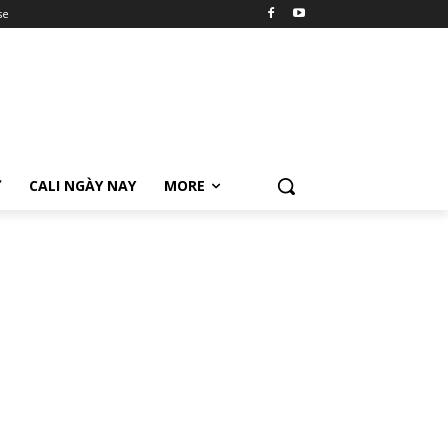
se
Ữ
CALI NGÀY NAY
MORE