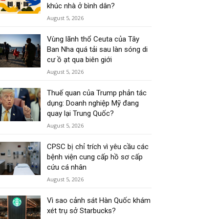
khúc nhà ở bình dân?
August 5, 2026
Vùng lãnh thổ Ceuta của Tây
Ban Nha quá tải sau làn sóng di
cư ồ ạt qua biên giới
August 5, 2026
Thuế quan của Trump phản tác
dụng: Doanh nghiệp Mỹ đang
quay lại Trung Quốc?
August 5, 2026
CPSC bị chỉ trích vì yêu cầu các
bệnh viện cung cấp hồ sơ cấp
cứu cá nhân
August 5, 2026
Vì sao cảnh sát Hàn Quốc khám
xét trụ sở Starbucks?