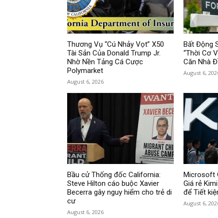
Thương Vụ “Cú Nhảy Vọt” X50
Bất Động 
Tài Sản Của Donald Trump Jr.
“Thời Cơ 
Nhờ Nền Tảng Cá Cược
Căn Nhà Đ
Polymarket
August 6, 202
August 6, 2026
Bầu cử Thống đốc California:
Microsoft 
Steve Hilton cáo buộc Xavier
Giá rẻ Kim
Becerra gây nguy hiểm cho trẻ di
để Tiết ki
cư
August 6, 202
August 6, 2026