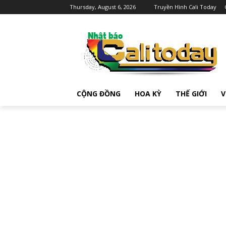
Thursday, August 6, 2026
Truyền Hình Cali Today
CỘNG ĐỒNG
HOA KỲ
THẾ GIỚI
V