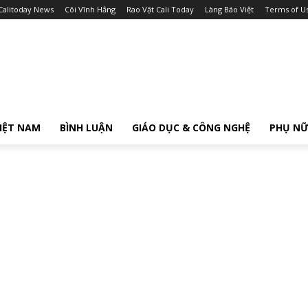
Calitoday News
Cõi Vĩnh Hằng
Rao Vặt Cali Today
Làng Báo Việt
Terms of U
IỆT NAM
BÌNH LUẬN
GIÁO DỤC & CÔNG NGHỆ
PHỤ N