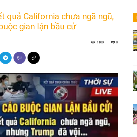
t quả California chưa ngã ngũ,
buộc gian lận bầu cử
1100
0