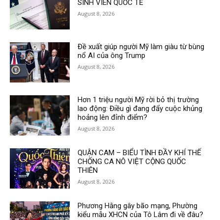
SINH VIÊN QUỐC TẾ
August 8, 2026
Đề xuất giúp người Mỹ làm giàu từ bùng
nổ AI của ông Trump
August 8, 2026
Hơn 1 triệu người Mỹ rời bỏ thị trường
lao động: Điều gì đang đẩy cuộc khủng
hoảng lên đỉnh điểm?
August 8, 2026
QUẬN CAM – BIỂU TÌNH ĐẦY KHÍ THẾ
CHỐNG CA NÔ VIỆT CỘNG QUỐC
THIÊN
August 8, 2026
Phương Hằng gây bão mạng, Phường
kiểu mẫu XHCN của Tô Lâm đi về đâu?