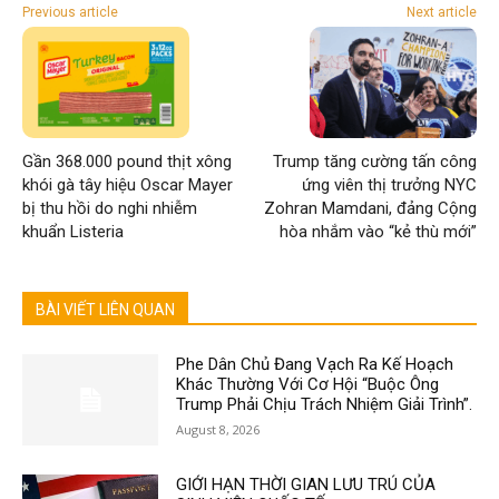
Previous article
Next article
Gần 368.000 pound thịt xông
Trump tăng cường tấn công
khói gà tây hiệu Oscar Mayer
ứng viên thị trưởng NYC
bị thu hồi do nghi nhiễm
Zohran Mamdani, đảng Cộng
khuẩn Listeria
hòa nhắm vào “kẻ thù mới”
BÀI VIẾT LIÊN QUAN
Phe Dân Chủ Đang Vạch Ra Kế Hoạch
Khác Thường Với Cơ Hội “Buộc Ông
Trump Phải Chịu Trách Nhiệm Giải Trình”.
August 8, 2026
GIỚI HẠN THỜI GIAN LƯU TRÚ CỦA