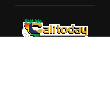
ABOUT US
Trang web
baocalitoday.com
là sản phẩm của Hệ Thống
Truyền Thông Cali Today
Tòa soạn: 1310 Tully Road #109, San Jose, CA 95122
Tel: (408) 482-6527
Contact us:
nam@baocalitoday.com