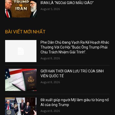
IRAN LÀ “NGOẠI GIAO MẪU GIÁO”
August 5, 2026
BÀI VIẾT MỚI NHẤT
Phe Dân Chủ Đang Vạch Ra Kế Hoạch Khác
Thường Với Cơ Hội “Buộc Ông Trump Phải
Chịu Trách Nhiệm Giải Trình”.
August 8, 2026
GIỚI HẠN THỜI GIAN LƯU TRÚ CỦA SINH
VIÊN QUỐC TẾ
August 8, 2026
Đề xuất giúp người Mỹ làm giàu từ bùng nổ
AI của ông Trump
August 8, 2026