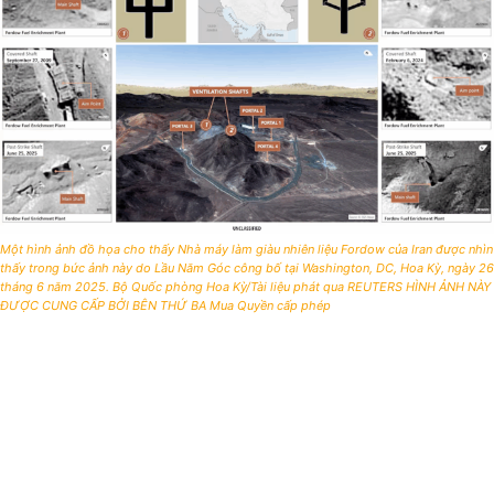
Một hình ảnh đồ họa cho thấy Nhà máy làm giàu nhiên liệu Fordow của Iran được nhìn
thấy trong bức ảnh này do Lầu Năm Góc công bố tại Washington, DC, Hoa Kỳ, ngày 26
tháng 6 năm 2025. Bộ Quốc phòng Hoa Kỳ/Tài liệu phát qua REUTERS HÌNH ẢNH NÀY
ĐƯỢC CUNG CẤP BỞI BÊN THỨ BA Mua Quyền cấp phép