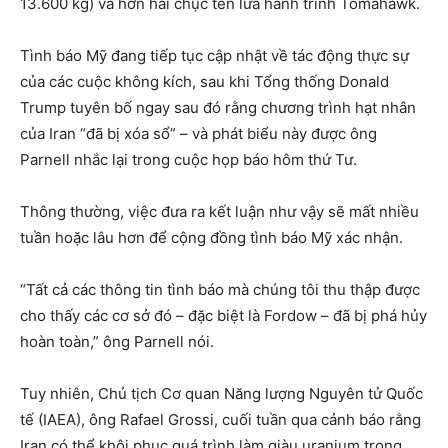
13.600 kg) và hơn hai chục tên lửa hành trình Tomahawk.
Tình báo Mỹ đang tiếp tục cập nhật về tác động thực sự
của các cuộc không kích, sau khi Tổng thống Donald
Trump tuyên bố ngay sau đó rằng chương trình hạt nhân
của Iran “đã bị xóa sổ” – và phát biểu này được ông
Parnell nhắc lại trong cuộc họp báo hôm thứ Tư.
Thông thường, việc đưa ra kết luận như vậy sẽ mất nhiều
tuần hoặc lâu hơn để cộng đồng tình báo Mỹ xác nhận.
“Tất cả các thông tin tình báo mà chúng tôi thu thập được
cho thấy các cơ sở đó – đặc biệt là Fordow – đã bị phá hủy
hoàn toàn,” ông Parnell nói.
Tuy nhiên, Chủ tịch Cơ quan Năng lượng Nguyên tử Quốc
tế (IAEA), ông Rafael Grossi, cuối tuần qua cảnh báo rằng
Iran có thể khôi phục quá trình làm giàu uranium trong