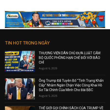
TIN HOT TRONG NGÀY
THƯỢNG VIỆN DÂN CHỦ ĐƯA LUẬT CẤM
BỘ QUỐC PHÒNG HẠN CHẾ ĐỐI VỚI BÁO
CHÍ
August 6, 2026
Ông Trump Đã Tuyên Bố “Tình Trạng Khẩn
Cấp” Nhằm Ngăn Chặn Việc Công Khai Hồ
Sơ Tài Chính Của Mình Cho Đài BBC
August 5, 2026
THẾ GIỚI GỌI CHÍNH SÁCH CỦA TRUMP VỀ