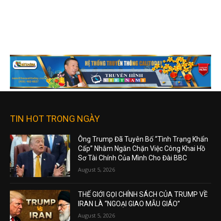
TIN HOT TRONG NGÀY
Ông Trump Đã Tuyên Bố “Tình Trạng Khẩn
Cấp” Nhằm Ngăn Chặn Việc Công Khai Hồ
Sơ Tài Chính Của Mình Cho Đài BBC
August 5, 2026
THẾ GIỚI GỌI CHÍNH SÁCH CỦA TRUMP VỀ
IRAN LÀ “NGOẠI GIAO MẪU GIÁO”
August 5, 2026