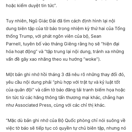
hoặc kiểm duyệt tin tức”.
Tuy nhiên, Ngũ Giác Đài đã tìm cách định hình lại nội
dung biên tập của tờ báo trong nhiệm kỳ thứ hai của Tổng
thống Trump, với phát ngôn viên của bộ, Sean
Parnell, tuyên bố vào tháng Giêng rằng họ sẽ “hiện đại
hóa hoạt động” và “tập trung lại nội dung, tránh xa những
vấn đề gây xao nhãng theo xu hướng “woke”).
Một bản ghi nhớ hồi tháng 3 đã nêu rõ những thay đổi đó,
yêu cầu nội dung phải “phù hợp với trật tự và kỷ luật tốt
của quân đội” và cấm tờ báo đăng tải tranh biếm họa hoặc
tin tức từ các hãng thông tấn thương mại khác, chẳng hạn
như Associated Press, cùng với các chỉ thị khác.
“Mặc dù bản ghi nhớ của Bộ Quốc phòng chỉ nói suông về
việc tờ báo sẽ tiếp tục có quyền tự chủ biên tập, nhưng nó