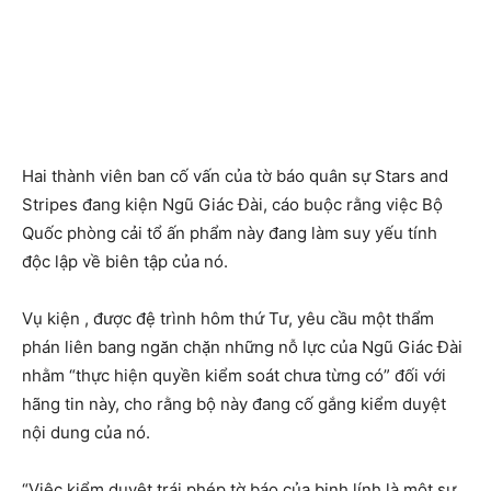
Hai thành viên ban cố vấn của tờ báo quân sự Stars and
Stripes đang kiện Ngũ Giác Đài, cáo buộc rằng việc Bộ
Quốc phòng cải tổ ấn phẩm này đang làm suy yếu tính
độc lập về biên tập của nó.
Vụ kiện , được đệ trình hôm thứ Tư, yêu cầu một thẩm
phán liên bang ngăn chặn những nỗ lực của Ngũ Giác Đài
nhằm “thực hiện quyền kiểm soát chưa từng có” đối với
hãng tin này, cho rằng bộ này đang cố gắng kiểm duyệt
nội dung của nó.
“Việc kiểm duyệt trái phép tờ báo của binh lính là một sự