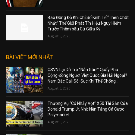
Báo Động Đỏ Khi Chỉ Số Kinh Tế “Then Chốt
Nhất” Thế Giới Phát Tín Hiệu Nguy Hiểm
Trước Thềm bầu Cử Giữa Kỳ
August 5, 2026
BÀI VIẾT MỚI NHẤT
CSVN Lại Dở Trò “Nắn Gân!” Quấy Phá
Cộng Đồng Người Việt Quốc Gia Hải Ngoại?
Nam Bắc Cali Sôi Sục Khí Thế Chống...
August 6, 2026
Thương Vụ “Cú Nhảy Vọt” X50 Tài Sản Của
Donald Trump Jr. Nhờ Nền Tảng Cá Cược
Polymarket
August 6, 2026