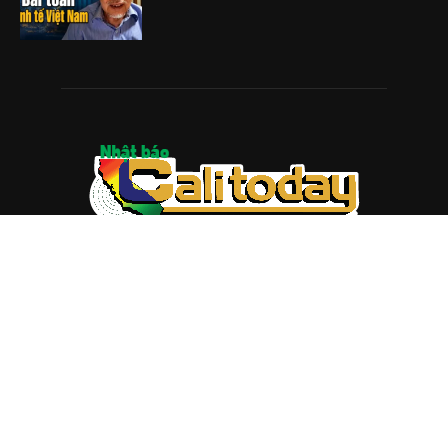
ABOUT US
Trang web
baocalitoday.com
là sản phẩm của Hệ Thống
Truyền Thông Cali Today
Tòa soạn: 1310 Tully Road #109, San Jose, CA 95122
Tel: (408) 482-6527