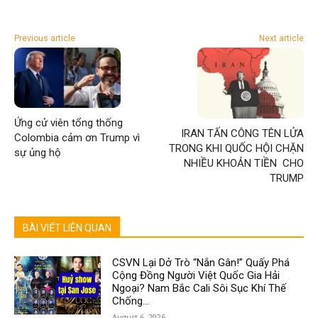
Previous article
Next article
Ứng cử viên tổng thống
IRAN TẤN CÔNG TÊN LỬA
Colombia cảm ơn Trump vì
TRONG KHI QUỐC HỘI CHẶN
sự ủng hộ
NHIỀU KHOẢN TIỀN CHO
TRUMP
BÀI VIẾT LIÊN QUAN
CSVN Lại Dở Trò “Nắn Gân!” Quấy Phá
Cộng Đồng Người Việt Quốc Gia Hải
Ngoại? Nam Bắc Cali Sôi Sục Khí Thế
Chống...
August 6, 2026