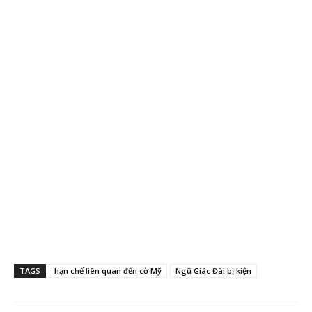
TAGS
hạn chế liên quan đến cờ Mỹ
Ngũ Giác Đài bị kiện