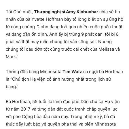
Tối Chủ nhật,
Thượng nghị sĩ Amy Klobuchar
chia sẻ tin
nhắn của bà Yvette Hoffman bày tỏ lòng biết ơn sự ủng hộ
từ công chúng. “John đang trải qua nhiều cuộc phẫu thuật
và đang dần ổn định. Anh ấy bị trúng 9 phát đạn, tôi bị 8
phát và thật may mắn chúng tôi vẫn sống sót. Nhưng
chúng tôi đau đớn tột cùng trước cái chết của Melissa và
Mark.”
Thống đốc bang Minnesota
Tim Walz
ca ngợi bà Hortman
là “Chủ tịch Hạ viện có ảnh hưởng nhất trong lịch sử
bang.”
Bà Hortman, 55 tuổi, là lãnh đạo phe Dân chủ tại Hạ viện
từ năm 2017 và từng dẫn dắt cuộc tranh chấp quyền lực
với phe Cộng hòa đầu năm nay. Trong nhiệm kỳ, bà đã
thúc đẩy luật bảo vệ quyền phá thai và biến Minnesota