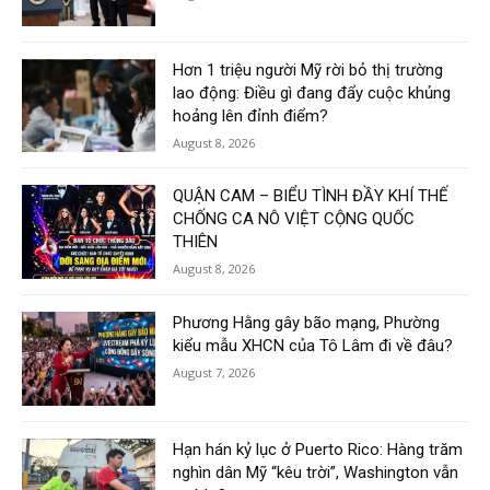
Hơn 1 triệu người Mỹ rời bỏ thị trường
lao động: Điều gì đang đẩy cuộc khủng
hoảng lên đỉnh điểm?
August 8, 2026
QUẬN CAM – BIỂU TÌNH ĐẦY KHÍ THẾ
CHỐNG CA NÔ VIỆT CỘNG QUỐC
THIÊN
August 8, 2026
Phương Hằng gây bão mạng, Phường
kiểu mẫu XHCN của Tô Lâm đi về đâu?
August 7, 2026
Hạn hán kỷ lục ở Puerto Rico: Hàng trăm
nghìn dân Mỹ “kêu trời”, Washington vẫn