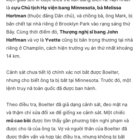
là
cựu Chủ tịch Hạ viện bang Minnesota, bà Melissa
Hortman
(thuộc đảng Dân chủ), và chồng bà, ông Mark, bị
bắn chết tại nhà riêng ở Brooklyn Park vào rạng sáng thứ
Bảy. Cùng thời điểm đó,
Thượng nghị sĩ bang John
Hoffman
và vợ là
Yvette
cũng bị bắn trọng thương tại nhà
riêng ở Champlin, cách hiện trường vụ án thứ nhất khoảng
14 km.
Cảnh sát chưa tiết lộ chính xác nơi bắt được Boelter,
nhưng cho biết ông ta bị bắt tại Minnesota. Trước đó, một
lệnh truy nã toàn quốc đã được ban hành.
Theo điều tra, Boelter đã giả dạng cảnh sát, đeo mặt nạ
và thậm chí sửa đổi xe để giống xe cảnh sát. Một chiếc
mũ cao bồi
được tìm thấy gần phương tiện nghi phạm và
được cho là của ông ta. Vợ và người thân của Boelter đã
được thẩm vấn và hợp tác điều tra, nhưng không bị bắt