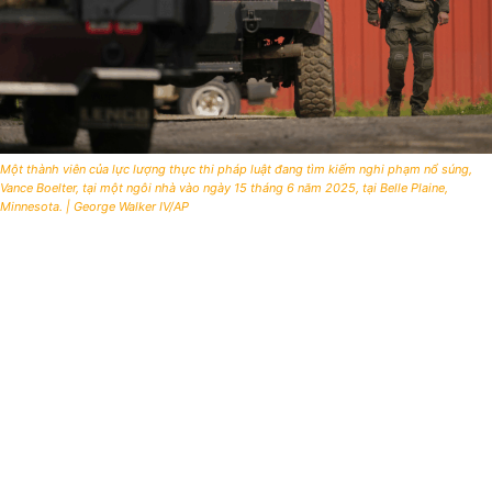
Một thành viên của lực lượng thực thi pháp luật đang tìm kiếm nghi phạm nổ súng,
Vance Boelter, tại một ngôi nhà vào ngày 15 tháng 6 năm 2025, tại Belle Plaine,
Minnesota. | George Walker IV/AP