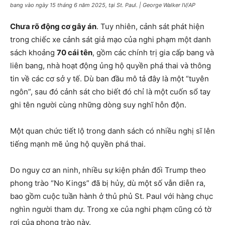
bang vào ngày 15 tháng 6 năm 2025, tại St. Paul. | George Walker IV/AP
Chưa rõ động cơ gây án
. Tuy nhiên, cảnh sát phát hiện
trong chiếc xe cảnh sát giả mạo của nghi phạm một danh
sách khoảng
70 cái tên
, gồm các chính trị gia cấp bang và
liên bang, nhà hoạt động ủng hộ quyền phá thai và thông
tin về các cơ sở y tế. Dù ban đầu mô tả đây là một “tuyên
ngôn”, sau đó cảnh sát cho biết đó chỉ là một cuốn sổ tay
ghi tên người cùng những dòng suy nghĩ hỗn độn.
Một quan chức tiết lộ trong danh sách có nhiều nghị sĩ lên
tiếng mạnh mẽ ủng hộ quyền phá thai.
Do nguy cơ an ninh, nhiều sự kiện phản đối Trump theo
phong trào “No Kings” đã bị hủy, dù một số vẫn diễn ra,
bao gồm cuộc tuần hành ở thủ phủ St. Paul với hàng chục
nghìn người tham dự. Trong xe của nghi phạm cũng có tờ
rơi của phong trào này.