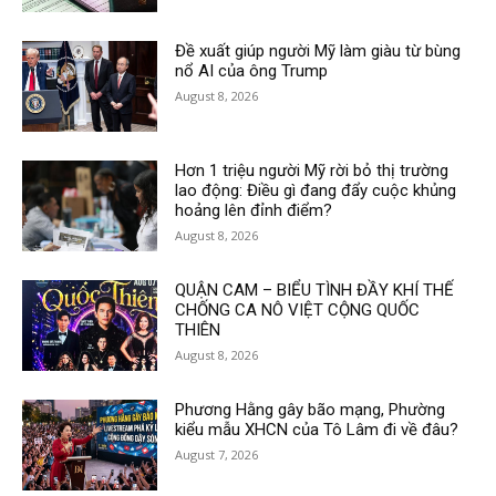
Đề xuất giúp người Mỹ làm giàu từ bùng
nổ AI của ông Trump
August 8, 2026
Hơn 1 triệu người Mỹ rời bỏ thị trường
lao động: Điều gì đang đẩy cuộc khủng
hoảng lên đỉnh điểm?
August 8, 2026
QUẬN CAM – BIỂU TÌNH ĐẦY KHÍ THẾ
CHỐNG CA NÔ VIỆT CỘNG QUỐC
THIÊN
August 8, 2026
Phương Hằng gây bão mạng, Phường
kiểu mẫu XHCN của Tô Lâm đi về đâu?
August 7, 2026