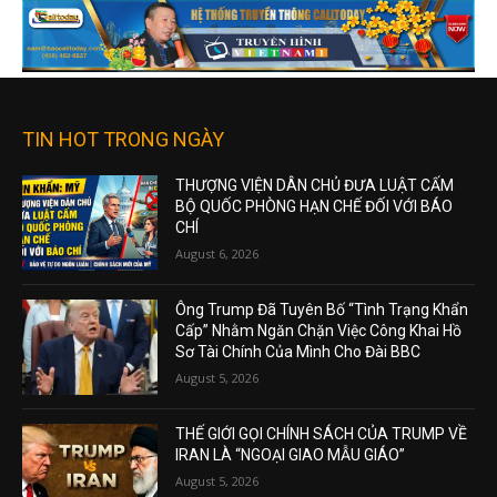
TIN HOT TRONG NGÀY
THƯỢNG VIỆN DÂN CHỦ ĐƯA LUẬT CẤM
BỘ QUỐC PHÒNG HẠN CHẾ ĐỐI VỚI BÁO
CHÍ
August 6, 2026
Ông Trump Đã Tuyên Bố “Tình Trạng Khẩn
Cấp” Nhằm Ngăn Chặn Việc Công Khai Hồ
Sơ Tài Chính Của Mình Cho Đài BBC
August 5, 2026
THẾ GIỚI GỌI CHÍNH SÁCH CỦA TRUMP VỀ
IRAN LÀ “NGOẠI GIAO MẪU GIÁO”
August 5, 2026