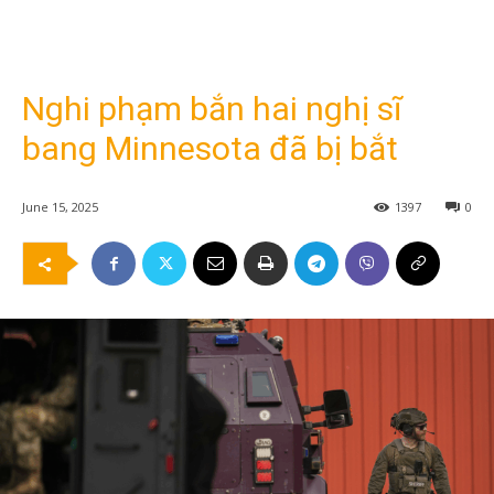
Nghi phạm bắn hai nghị sĩ
bang Minnesota đã bị bắt
June 15, 2025
1397
0