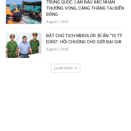
TRUNG QUỐC: LẦN ĐẦU XÁC NHẬN
THƯƠNG VONG, CĂNG THẲNG TẠI BIỂN
ĐÔNG
August 7, 2026
BẮT CHỦ TỊCH MEKOLOR: BÍ ẨN “10 TỶ
EURO”. HỒI CHUÔNG CHO GIỚI ĐẠI GIA
August 7, 2026
Load more