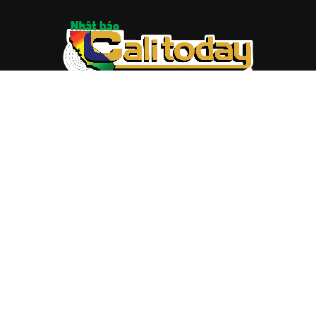
ABOUT US
Trang web
baocalitoday.com
là sản phẩm của Hệ Thống
Truyền Thông Cali Today
Tòa soạn: 1310 Tully Road #109, San Jose, CA 95122
Tel: (408) 482-6527
Contact us:
nam@baocalitoday.com
FOLLOW US