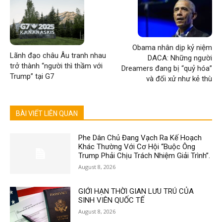
Obama nhân dịp kỷ niệm
Lãnh đạo châu Âu tranh nhau
DACA: Những người
trở thành “người thì thầm với
Dreamers đang bị “quỷ hóa”
Trump” tại G7
và đối xử như kẻ thù
BÀI VIẾT LIÊN QUAN
Phe Dân Chủ Đang Vạch Ra Kế Hoạch
Khác Thường Với Cơ Hội “Buộc Ông
Trump Phải Chịu Trách Nhiệm Giải Trình”.
August 8, 2026
GIỚI HẠN THỜI GIAN LƯU TRÚ CỦA
SINH VIÊN QUỐC TẾ
August 8, 2026