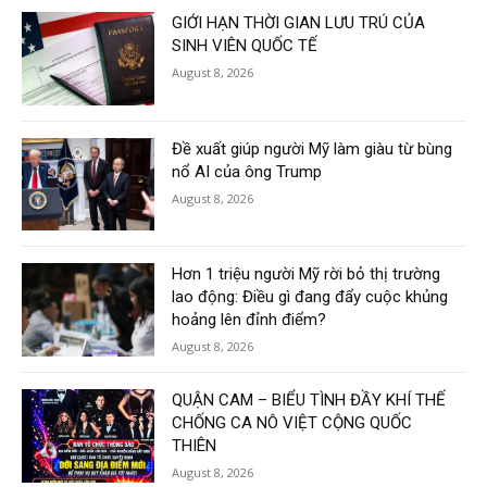
GIỚI HẠN THỜI GIAN LƯU TRÚ CỦA
SINH VIÊN QUỐC TẾ
August 8, 2026
Đề xuất giúp người Mỹ làm giàu từ bùng
nổ AI của ông Trump
August 8, 2026
Hơn 1 triệu người Mỹ rời bỏ thị trường
lao động: Điều gì đang đẩy cuộc khủng
hoảng lên đỉnh điểm?
August 8, 2026
QUẬN CAM – BIỂU TÌNH ĐẦY KHÍ THẾ
CHỐNG CA NÔ VIỆT CỘNG QUỐC
THIÊN
August 8, 2026