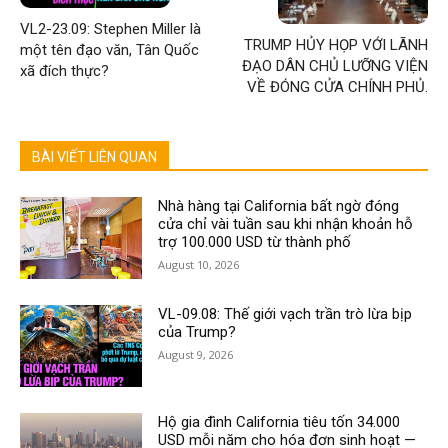
VL2-23.09: Stephen Miller là
TRUMP HỦY HỌP VỚI LÃNH
một tên đạo văn, Tân Quốc
ĐẠO DÂN CHỦ LƯỠNG VIỆN
xã đích thực?
VỀ ĐÓNG CỬA CHÍNH PHỦ.
BÀI VIẾT LIÊN QUAN
Nhà hàng tại California bất ngờ đóng
cửa chỉ vài tuần sau khi nhận khoản hỗ
trợ 100.000 USD từ thành phố
August 10, 2026
VL-09.08: Thế giới vạch trần trò lừa bịp
của Trump?
August 9, 2026
Hộ gia đình California tiêu tốn 34.000
USD mỗi năm cho hóa đơn sinh hoạt —