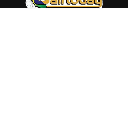
ABOUT US
Trang web
baocalitoday.com
là sản phẩm của Hệ Thống
Truyền Thông Cali Today
Tòa soạn: 1310 Tully Road #109, San Jose, CA 95122
Tel: (408) 482-6527
Contact us:
nam@baocalitoday.com
FOLLOW US