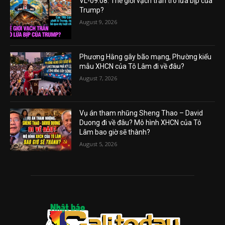
VL-09.08: Thế giới vạch trần trò lừa bịp của
Trump?
August 9, 2026
Phương Hằng gây bão mạng, Phường kiểu
mẫu XHCN của Tô Lâm đi về đâu?
August 7, 2026
Vụ án tham nhũng Sheng Thao – David
Duong đi về đâu? Mô hình XHCN của Tô
Lâm bao giờ sẽ thành?
August 5, 2026