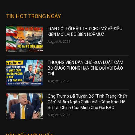
TIN HOT TRONG NGÀY
IRAN GỞI TỐI HẬU THƯ CHO MỸ VỀ ĐIỀU
KIỆN MỞ LẠI EO BIỂN HORMUZ
August 9, 2026
THƯỢNG VIỆN DÂN CHỦ ĐƯA LUẬT CẤM
BỘ QUỐC PHÒNG HẠN CHẾ ĐỐI VỚI BÁO
CHÍ
August 6, 2026
Ông Trump Đã Tuyên Bố “Tình Trạng Khẩn
Cấp” Nhằm Ngăn Chặn Việc Công Khai Hồ
Sơ Tài Chính Của Mình Cho Đài BBC
August 5, 2026