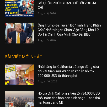
BỘ QUỐC PHÒNG HẠN CHẾ ĐỐI VỚI BÁO
CHÍ
August 6, 2026
Ông Trump Đã Tuyên Bố “Tình Trạng Khẩn
Cấp” Nhằm Ngăn Chặn Việc Công Khai Hồ
Sơ Tài Chính Của Mình Cho Đài BBC
August 5, 2026
BÀI VIẾT MỚI NHẤT
Nhà hàng tại California bất ngờ đóng cửa
chỉ vài tuần sau khi nhận khoản hỗ trợ
100.000 USD từ thành phố
August 10, 2026
Hộ gia đình California tiêu tốn 34.000 USD
mỗi năm cho hóa đơn sinh hoạt — cao thứ
hai toàn bang Mỹ