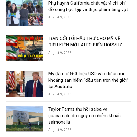
Phụ huynh California chật vật vì chi phí
đồ dùng học tập và thực phẩm tăng vọt
August 9, 2026
IRAN GỞI TỐI HẬU THƯ CHO MỸ VỀ
ĐIỀU KIỆN MỞ LẠI EO BIỂN HORMUZ
August 9, 2026
Mỹ đầu tư 560 triệu USD vào dự án mỏ
khoáng sản hiếm “đầu tiên trên thế giới”
tại Australia
August 9, 2026
Taylor Farms thu hồi salsa và
guacamole do nguy cơ nhiễm khuẩn
salmonella
August 9, 2026