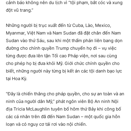
cảnh báo không nên du lịch vì “tội phạm, bắt cóc và xung
đột vũ trang.”
Những người bị trục xuất đến từ Cuba, Lào, Mexico,
Myanmar, Việt Nam và Nam Sudan đã đặt chân đến Nam
Sudan vào thứ Sáu, sau khi một thẩm phán liên bang dọn
đường cho chính quyền Trump chuyển họ đi – vụ việc
từng được đưa lên tận Tối cao Pháp viện, nơi sau cùng
cho phép họ bị đưa khỏi Mỹ. Giới chức chính quyền cho
biết, những người này từng bị kết án các tội danh bạo lực
tại Hoa Kỳ.
“Đây là chiến thắng cho pháp quyền, cho sự an toàn và an
ninh của người dân Mỹ,” phát ngôn viên Bộ An ninh Nội
địa Tricia McLaughlin tuyên bố hôm thứ Bảy khi công bố
các cá nhân trên đã đến Nam Sudan – một quốc gia hỗn
loạn và có nguy cơ tái rơi vào nội chiến.