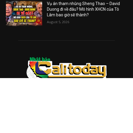
Vụ án tham nhũng Sheng Thao – David
Duong đi về đâu? Mô hình XHCN của Tô
Lâm bao giờ sẽ thành?
August 5, 2026
ABOUT US
Trang web
baocalitoday.com
là sản phẩm của Hệ Thống
Truyền Thông Cali Today