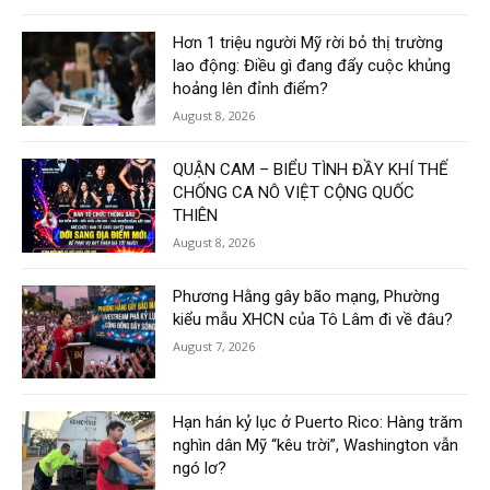
Hơn 1 triệu người Mỹ rời bỏ thị trường
lao động: Điều gì đang đẩy cuộc khủng
hoảng lên đỉnh điểm?
August 8, 2026
QUẬN CAM – BIỂU TÌNH ĐẦY KHÍ THẾ
CHỐNG CA NÔ VIỆT CỘNG QUỐC
THIÊN
August 8, 2026
Phương Hằng gây bão mạng, Phường
kiểu mẫu XHCN của Tô Lâm đi về đâu?
August 7, 2026
Hạn hán kỷ lục ở Puerto Rico: Hàng trăm
nghìn dân Mỹ “kêu trời”, Washington vẫn
ngó lơ?