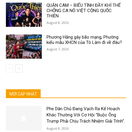
QUẬN CAM – BIỂU TÌNH ĐẦY KHÍ THẾ
CHỐNG CA NÔ VIỆT CỘNG QUỐC
THIÊN
August 8, 2026
Phương Hằng gây bão mạng, Phường
kiểu mẫu XHCN của Tô Lâm đi về đâu?
August 7, 2026
MỚI CẬP NHẬT
Phe Dân Chủ Đang Vạch Ra Kế Hoạch
Khác Thường Với Cơ Hội “Buộc Ông
Trump Phải Chịu Trách Nhiệm Giải Trình”.
August 8, 2026