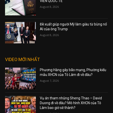
VIÊN QUỐC TẾ
August 8, 2026
Đề xuất giúp người Mỹ làm giàu từ bùng nổ
AI của ông Trump
August 8, 2026
VIDEO MỚI NHẤT
Phương Hằng gây bão mạng, Phường kiểu
mẫu XHCN của Tô Lâm đi về đâu?
August 7, 2026
Vụ án tham nhũng Sheng Thao – David
Duong đi về đâu? Mô hình XHCN của Tô
Lâm bao giờ sẽ thành?