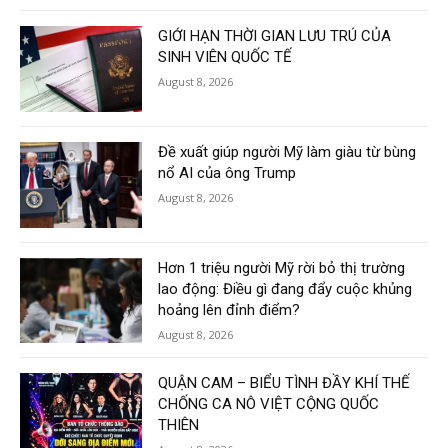
GIỚI HẠN THỜI GIAN LƯU TRÚ CỦA
SINH VIÊN QUỐC TẾ
August 8, 2026
Đề xuất giúp người Mỹ làm giàu từ bùng
nổ AI của ông Trump
August 8, 2026
Hơn 1 triệu người Mỹ rời bỏ thị trường
lao động: Điều gì đang đẩy cuộc khủng
hoảng lên đỉnh điểm?
August 8, 2026
QUẬN CAM – BIỂU TÌNH ĐẦY KHÍ THẾ
CHỐNG CA NÔ VIỆT CỘNG QUỐC
THIÊN