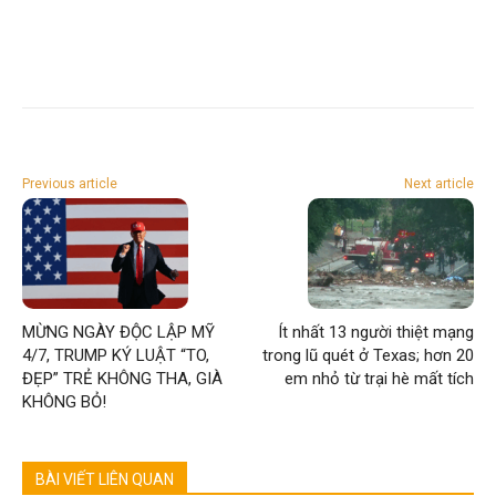
Previous article
Next article
MỪNG NGÀY ĐỘC LẬP MỸ
Ít nhất 13 người thiệt mạng
4/7, TRUMP KÝ LUẬT “TO,
trong lũ quét ở Texas; hơn 20
ĐẸP” TRẺ KHÔNG THA, GIÀ
em nhỏ từ trại hè mất tích
KHÔNG BỎ!
BÀI VIẾT LIÊN QUAN