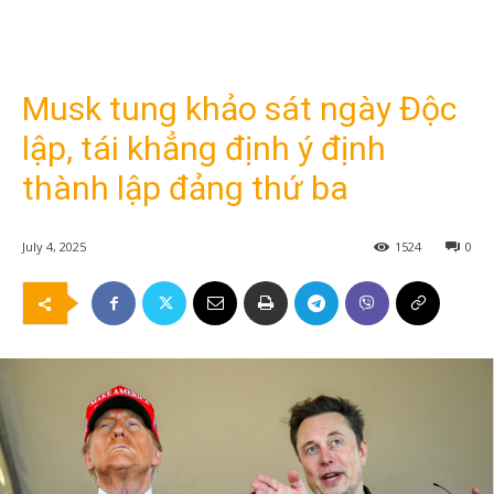
Musk tung khảo sát ngày Độc
lập, tái khẳng định ý định
thành lập đảng thứ ba
July 4, 2025
1524
0