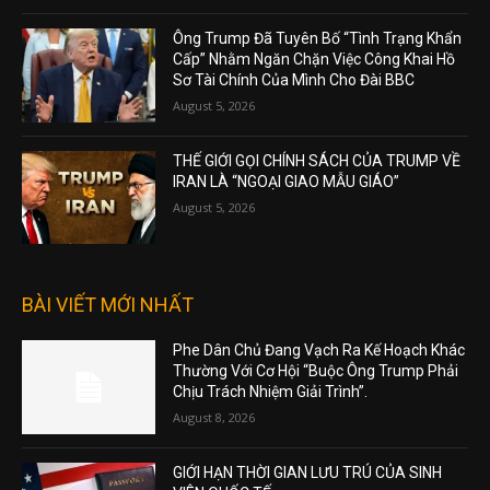
Ông Trump Đã Tuyên Bố “Tình Trạng Khẩn
Cấp” Nhằm Ngăn Chặn Việc Công Khai Hồ
Sơ Tài Chính Của Mình Cho Đài BBC
August 5, 2026
THẾ GIỚI GỌI CHÍNH SÁCH CỦA TRUMP VỀ
IRAN LÀ “NGOẠI GIAO MẪU GIÁO”
August 5, 2026
BÀI VIẾT MỚI NHẤT
Phe Dân Chủ Đang Vạch Ra Kế Hoạch Khác
Thường Với Cơ Hội “Buộc Ông Trump Phải
Chịu Trách Nhiệm Giải Trình”.
August 8, 2026
GIỚI HẠN THỜI GIAN LƯU TRÚ CỦA SINH