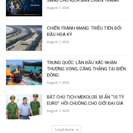
SÀNG CHO KỊCH BẢN CHIẾN TRANH
August 7, 2026
CHIẾN TRANH MẠNG: TRIỀU TIÊN ĐỐI
ĐẦU HOA KỲ
August 7, 2026
TRUNG QUỐC: LẦN ĐẦU XÁC NHẬN
THƯƠNG VONG, CĂNG THẲNG TẠI BIỂN
ĐÔNG
August 7, 2026
BẮT CHỦ TỊCH MEKOLOR: BÍ ẨN “10 TỶ
EURO”. HỒI CHUÔNG CHO GIỚI ĐẠI GIA
August 7, 2026
Load more