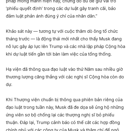
pháp mong manh hiện nay, chừng đó đủ để giữ vai trò
‘phiếu quyết định’ trong các dự luật gây tranh cãi, bảo
đảm luật phản ánh đúng ý chí của nhân dân.”
Khảo sát này — tương tự với cuộc thăm dò ông tổ chức
tháng trước — là động thái mới nhất cho thấy Musk đang
nỗ lực gây áp lực lên Trump và các nhà lập pháp Cộng hòa
khi dự luật tiến gần tới bàn làm việc của tổng thống.
Hạ viện đã thông qua đạo luật vào thứ Năm sau nhiều giờ
thương lượng căng thẳng với các nghị sĩ Cộng hòa còn do
dự.
Khi Thượng viện chuẩn bị thông qua phiên bản riêng của
đạo luật trong tuần này, Musk đã đe dọa sẽ ủng hộ những
ứng viên sơ bộ chống lại các thượng nghị sĩ bỏ phiếu
thuận. Đáp lại, Trump cảnh báo có thể cắt các hợp đồng
chính phủ với các công ty của Musk và thậm chí để ngỏ