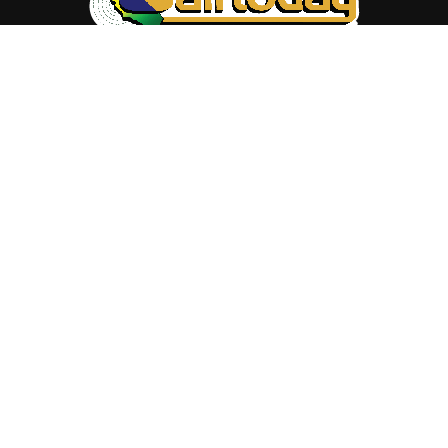
ABOUT US
Trang web
baocalitoday.com
là sản phẩm của Hệ Thống
Truyền Thông Cali Today
Tòa soạn: 1310 Tully Road #109, San Jose, CA 95122
Tel: (408) 482-6527
Contact us:
nam@baocalitoday.com
FOLLOW US