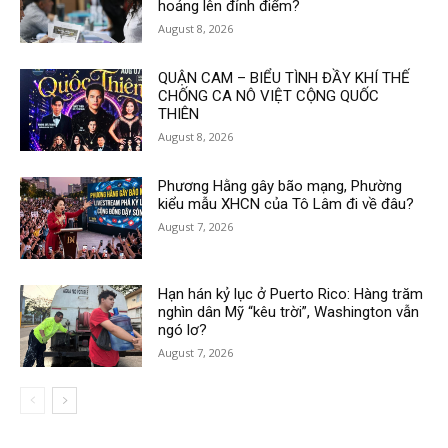
hoảng lên đỉnh điểm?
August 8, 2026
QUẬN CAM – BIỂU TÌNH ĐẦY KHÍ THẾ
CHỐNG CA NÔ VIỆT CỘNG QUỐC
THIÊN
August 8, 2026
Phương Hằng gây bão mạng, Phường
kiểu mẫu XHCN của Tô Lâm đi về đâu?
August 7, 2026
Hạn hán kỷ lục ở Puerto Rico: Hàng trăm
nghìn dân Mỹ “kêu trời”, Washington vẫn
ngó lơ?
August 7, 2026