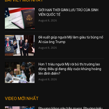
GIỚI HẠN THỜI GIAN LƯU TRÚ CỦA SINH
VIÊN QUỐC TẾ
August 8, 2026
Đề xuất giúp người Mỹ làm giàu từ bùng nổ
AI của ông Trump
August 8, 2026
Hơn 1 triệu người Mỹ rời bỏ thị trường lao
động: Điều gì đang đẩy cuộc khủng hoảng
lên đỉnh điểm?
August 8, 2026
VIDEO MỚI NHẤT
Phương Hằng gây bão mạng, Phường kiểu