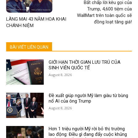
Bất chấp lời kêu gọi của
Trump, 4,600 tiệm của
WallMart trên toàn quốc sẽ
LÀNG MAI 43 NĂM HOA KHAI
đồng loạt tăng giá!
CHÁNH NIỆM
BÀI VIẾT LIÊN QUAN
GIỚI HẠN THỜI GIAN LƯU TRÚ CỦA
SINH VIÊN QUỐC TẾ
August 8, 2026
Đề xuất giúp người Mỹ làm giàu từ bùng
nổ AI của ông Trump
August 8, 2026
Hơn 1 triệu người Mỹ rời bỏ thị trường
lao động: Điều gì đang đẩy cuộc khủng