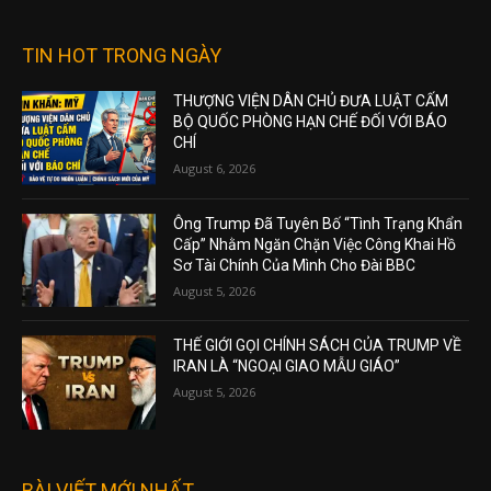
TIN HOT TRONG NGÀY
THƯỢNG VIỆN DÂN CHỦ ĐƯA LUẬT CẤM
BỘ QUỐC PHÒNG HẠN CHẾ ĐỐI VỚI BÁO
CHÍ
August 6, 2026
Ông Trump Đã Tuyên Bố “Tình Trạng Khẩn
Cấp” Nhằm Ngăn Chặn Việc Công Khai Hồ
Sơ Tài Chính Của Mình Cho Đài BBC
August 5, 2026
THẾ GIỚI GỌI CHÍNH SÁCH CỦA TRUMP VỀ
IRAN LÀ “NGOẠI GIAO MẪU GIÁO”
August 5, 2026
BÀI VIẾT MỚI NHẤT