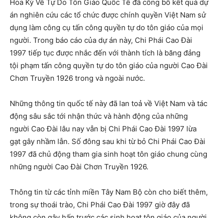
Hoa Kỳ Về Tự Do Tôn Giáo Quốc Tế đã công bố kết quả dự
án nghiên cứu các tổ chức được chính quyền Việt Nam sử
dụng làm công cụ tấn công quyền tự do tôn giáo của mọi
người. Trong báo cáo của dự án này, Chi Phái Cao Đài
1997 tiếp tục được nhắc đến với thành tích là băng đảng
tội phạm tấn công quyền tự do tôn giáo của người Cao Đài
Chơn Truyền 1926 trong và ngoài nước.
Những thông tin quốc tế này đã lan toả về Việt Nam và tác
động sâu sắc tới nhận thức và hành động của những
người Cao Đài lâu nay vẫn bị Chi Phái Cao Đài 1997 lừa
gạt gây nhầm lẫn. Số đông sau khi từ bỏ Chi Phái Cao Đài
1997 đã chủ động tham gia sinh hoạt tôn giáo chung cùng
những người Cao Đài Chơn Truyền 1926.
Thông tin từ các tỉnh miền Tây Nam Bộ còn cho biết thêm,
trong sự thoái trào, Chi Phái Cao Đài 1997 giờ đây đã
không còn gây hấn trước các sinh hoạt tôn giáo của người