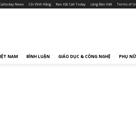
Calitoday News
Cõi Vĩnh Hằng
Rao Vặt Cali Today
Làng Báo Việt
Terms of U
IỆT NAM
BÌNH LUẬN
GIÁO DỤC & CÔNG NGHỆ
PHỤ N