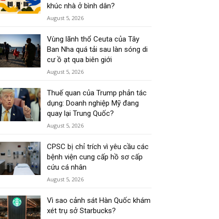
khúc nhà ở bình dân?
August 5, 2026
Vùng lãnh thổ Ceuta của Tây
Ban Nha quá tải sau làn sóng di
cư ồ ạt qua biên giới
August 5, 2026
Thuế quan của Trump phản tác
dụng: Doanh nghiệp Mỹ đang
quay lại Trung Quốc?
August 5, 2026
CPSC bị chỉ trích vì yêu cầu các
bệnh viện cung cấp hồ sơ cấp
cứu cá nhân
August 5, 2026
Vì sao cảnh sát Hàn Quốc khám
xét trụ sở Starbucks?