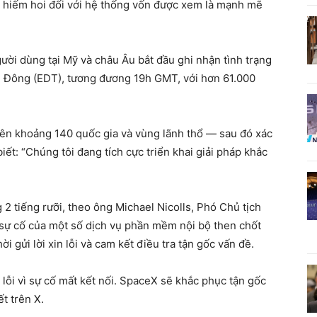
ố hiếm hoi đối với hệ thống vốn được xem là mạnh mẽ
ười dùng tại Mỹ và châu Âu bắt đầu ghi nhận tình trạng
n Đông (EDT), tương đương 19h GMT, với hơn 61.000
trên khoảng 140 quốc gia và vùng lãnh thổ — sau đó xác
iết: “Chúng tôi đang tích cực triển khai giải pháp khắc
 2 tiếng rưỡi, theo ông Michael Nicolls, Phó Chủ tịch
 sự cố của một số dịch vụ phần mềm nội bộ then chốt
ời gửi lời xin lỗi và cam kết điều tra tận gốc vấn đề.
n lỗi vì sự cố mất kết nối. SpaceX sẽ khắc phục tận gốc
t trên X.