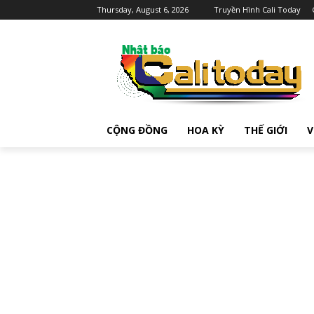
Thursday, August 6, 2026
Truyền Hình Cali Today
CỘNG ĐỒNG
HOA KỲ
THẾ GIỚI
V