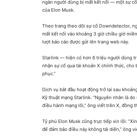
ngàn người dùng bị mất kết nối — một sự c
của Elon Musk.
Theo trang theo dõi sự cố Downdetector, ng
mất kết nối vào khoảng 3 giờ chiều giờ miề
lượt báo cáo được gửi lên trang web này.
Starlink — hiện có hơn 6 triệu người dùng 
nhận sự cố qua tài khoản X chính thức, cho b
phục.”
Dịch vụ bắt đầu hoạt động trở lại sau khoảng
Kỹ thuật mạng Starlink. “Nguyên nhân là do
điều hành mạng lõi,” ông viết trên X, đồng th
Tỷ phú Elon Musk cũng trực tiếp xin lỗi: “Xi
để đảm bảo điều này không tái diễn,” ông viế