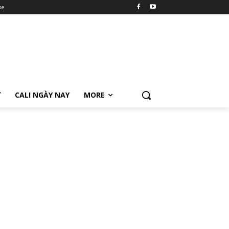
se
Ữ
CALI NGÀY NAY
MORE