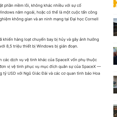
hật phần mềm lỗi, không khác nhiều với sự cố
indows năm ngoái, hoặc có thể là một cuộc tấn công
ghiệm không gian và an ninh mạng tại Đại học Cornell
ã khiến hàng loạt chuyến bay bị hủy và gây ảnh hưởng
ới 8,5 triệu thiết bị Windows bị gián đoạn.
n các dịch vụ vệ tinh khác của SpaceX vốn phụ thuộc
 đơn vị vệ tinh phục vụ mục đích quân sự của SpaceX —
ng tỷ USD với Ngũ Giác Đài và các cơ quan tình báo Hoa