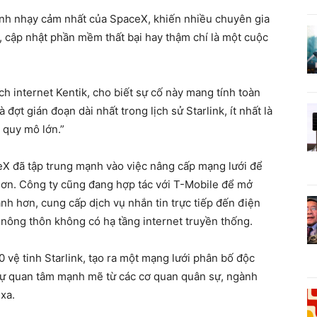
anh nhạy cảm nhất của SpaceX, khiến nhiều chuyên gia
t, cập nhật phần mềm thất bại hay thậm chí là một cuộc
ch internet Kentik, cho biết sự cố này mang tính toàn
à đợt gián đoạn dài nhất trong lịch sử Starlink, ít nhất là
 quy mô lớn.”
eX đã tập trung mạnh vào việc nâng cấp mạng lưới để
hơn. Công ty cũng đang hợp tác với T-Mobile để mở
nh hơn, cung cấp dịch vụ nhắn tin trực tiếp đến điện
 nông thôn không có hạ tầng internet truyền thống.
vệ tinh Starlink, tạo ra một mạng lưới phân bố độc
 sự quan tâm mạnh mẽ từ các cơ quan quân sự, ngành
 xa.