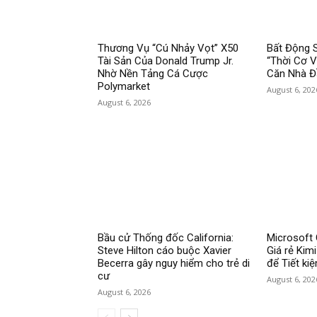
Thương Vụ “Cú Nhảy Vọt” X50
Bất Động 
Tài Sản Của Donald Trump Jr.
“Thời Cơ 
Nhờ Nền Tảng Cá Cược
Căn Nhà Đ
Polymarket
August 6, 202
August 6, 2026
Bầu cử Thống đốc California:
Microsoft 
Steve Hilton cáo buộc Xavier
Giá rẻ Kim
Becerra gây nguy hiểm cho trẻ di
để Tiết ki
cư
August 6, 202
August 6, 2026