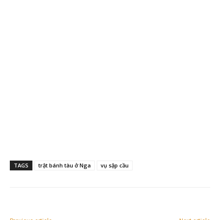
TAGS
trật bánh tàu ở Nga
vụ sập cầu