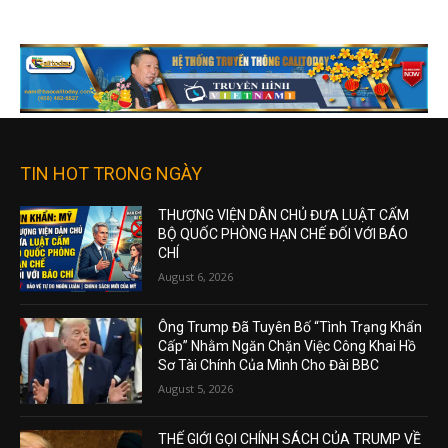
TIN HOT TRONG NGÀY
THƯỢNG VIỆN DÂN CHỦ ĐƯA LUẬT CẤM
BỘ QUỐC PHÒNG HẠN CHẾ ĐỐI VỚI BÁO
CHÍ
August 6, 2026
Ông Trump Đã Tuyên Bố “Tình Trạng Khẩn
Cấp” Nhằm Ngăn Chặn Việc Công Khai Hồ
Sơ Tài Chính Của Mình Cho Đài BBC
August 5, 2026
THẾ GIỚI GỌI CHÍNH SÁCH CỦA TRUMP VỀ