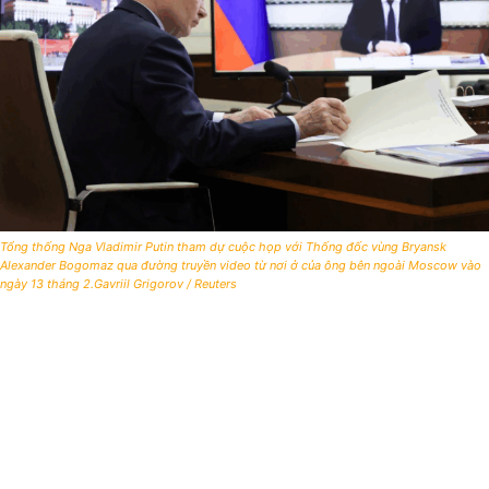
Tổng thống Nga Vladimir Putin tham dự cuộc họp với Thống đốc vùng Bryansk
Alexander Bogomaz qua đường truyền video từ nơi ở của ông bên ngoài Moscow vào
ngày 13 tháng 2.Gavriil Grigorov / Reuters