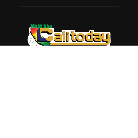
ABOUT US
Trang web
baocalitoday.com
là sản phẩm của Hệ Thống
Truyền Thông Cali Today
Tòa soạn: 1310 Tully Road #109, San Jose, CA 95122
Tel: (408) 482-6527
Contact us:
nam@baocalitoday.com