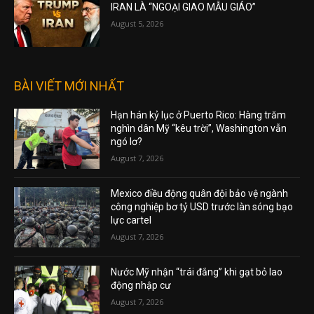
IRAN LÀ “NGOẠI GIAO MẪU GIÁO”
August 5, 2026
BÀI VIẾT MỚI NHẤT
Hạn hán kỷ lục ở Puerto Rico: Hàng trăm
nghìn dân Mỹ “kêu trời”, Washington vẫn
ngó lơ?
August 7, 2026
Mexico điều động quân đội bảo vệ ngành
công nghiệp bơ tỷ USD trước làn sóng bạo
lực cartel
August 7, 2026
Nước Mỹ nhận “trái đắng” khi gạt bỏ lao
động nhập cư
August 7, 2026