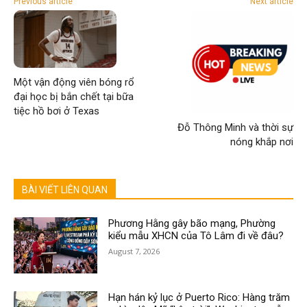
Previous article
Next article
Một vận động viên bóng rổ
đại học bị bắn chết tại bữa
tiệc hồ bơi ở Texas
Đỗ Thông Minh và thời sự
nóng khắp nơi
BÀI VIẾT LIÊN QUAN
Phương Hằng gây bão mạng, Phường
kiểu mẫu XHCN của Tô Lâm đi về đâu?
August 7, 2026
Hạn hán kỷ lục ở Puerto Rico: Hàng trăm