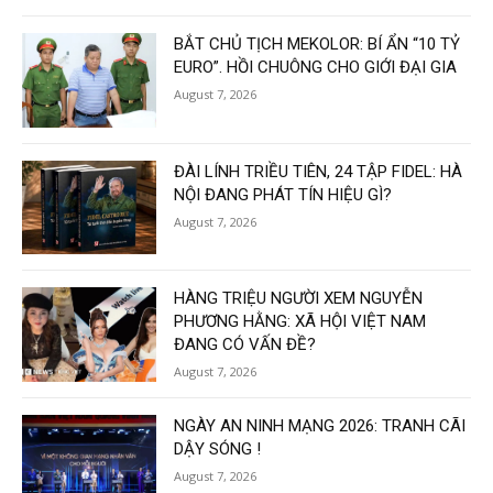
BẮT CHỦ TỊCH MEKOLOR: BÍ ẨN “10 TỶ
EURO”. HỒI CHUÔNG CHO GIỚI ĐẠI GIA
August 7, 2026
ĐÀI LÍNH TRIỀU TIÊN, 24 TẬP FIDEL: HÀ
NỘI ĐANG PHÁT TÍN HIỆU GÌ?
August 7, 2026
HÀNG TRIỆU NGƯỜI XEM NGUYỄN
PHƯƠNG HẰNG: XÃ HỘI VIỆT NAM
ĐANG CÓ VẤN ĐỀ?
August 7, 2026
NGÀY AN NINH MẠNG 2026: TRANH CÃI
DẬY SÓNG !
August 7, 2026