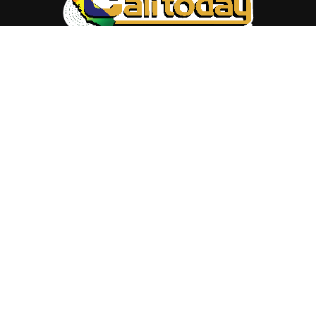
ABOUT US
Trang web
baocalitoday.com
là sản phẩm của Hệ Thống
Truyền Thông Cali Today
Tòa soạn: 1310 Tully Road #109, San Jose, CA 95122
Tel: (408) 482-6527
Contact us:
nam@baocalitoday.com
FOLLOW US