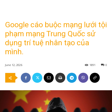
Google cáo buộc mạng lưới tội
phạm mạng Trung Quốc sử
dụng trí tuệ nhân tạo của
mình.
June 12, 2026
1891
0