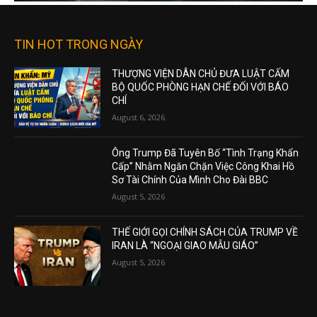
TIN HOT TRONG NGÀY
THƯỢNG VIỆN DÂN CHỦ ĐƯA LUẬT CẤM
BỘ QUỐC PHÒNG HẠN CHẾ ĐỐI VỚI BÁO
CHÍ
August 6, 2026
Ông Trump Đã Tuyên Bố “Tình Trạng Khẩn
Cấp” Nhằm Ngăn Chặn Việc Công Khai Hồ
Sơ Tài Chính Của Mình Cho Đài BBC
August 5, 2026
THẾ GIỚI GỌI CHÍNH SÁCH CỦA TRUMP VỀ
IRAN LÀ “NGOẠI GIAO MẪU GIÁO”
August 5, 2026