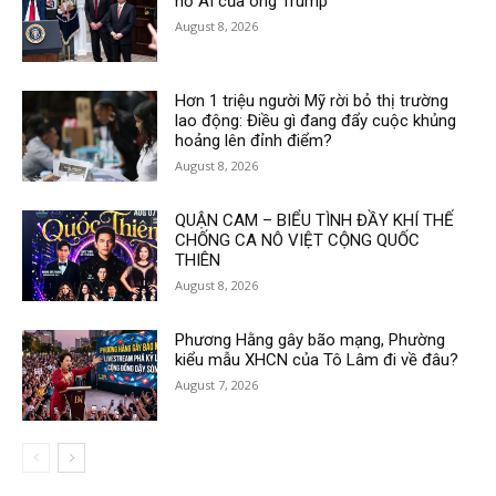
nổ AI của ông Trump
August 8, 2026
Hơn 1 triệu người Mỹ rời bỏ thị trường
lao động: Điều gì đang đẩy cuộc khủng
hoảng lên đỉnh điểm?
August 8, 2026
QUẬN CAM – BIỂU TÌNH ĐẦY KHÍ THẾ
CHỐNG CA NÔ VIỆT CỘNG QUỐC
THIÊN
August 8, 2026
Phương Hằng gây bão mạng, Phường
kiểu mẫu XHCN của Tô Lâm đi về đâu?
August 7, 2026