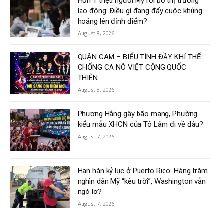
Hơn 1 triệu người Mỹ rời bỏ thị trường
lao động: Điều gì đang đẩy cuộc khủng
hoảng lên đỉnh điểm?
August 8, 2026
QUẬN CAM – BIỂU TÌNH ĐẦY KHÍ THẾ
CHỐNG CA NÔ VIỆT CỘNG QUỐC
THIÊN
August 8, 2026
Phương Hằng gây bão mạng, Phường
kiểu mẫu XHCN của Tô Lâm đi về đâu?
August 7, 2026
Hạn hán kỷ lục ở Puerto Rico: Hàng trăm
nghìn dân Mỹ “kêu trời”, Washington vẫn
ngó lơ?
August 7, 2026