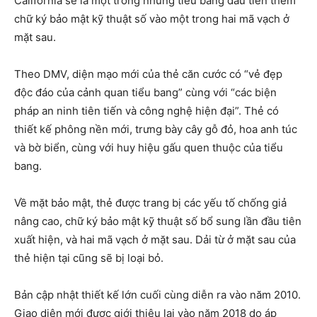
California sẽ là một trong những tiểu bang đầu tiên thêm
chữ ký bảo mật kỹ thuật số vào một trong hai mã vạch ở
mặt sau.
Theo DMV, diện mạo mới của thẻ căn cước có “vẻ đẹp
độc đáo của cảnh quan tiểu bang” cùng với “các biện
pháp an ninh tiên tiến và công nghệ hiện đại”. Thẻ có
thiết kế phông nền mới, trưng bày cây gỗ đỏ, hoa anh túc
và bờ biển, cùng với huy hiệu gấu quen thuộc của tiểu
bang.
Về mặt bảo mật, thẻ được trang bị các yếu tố chống giả
nâng cao, chữ ký bảo mật kỹ thuật số bổ sung lần đầu tiên
xuất hiện, và hai mã vạch ở mặt sau. Dải từ ở mặt sau của
thẻ hiện tại cũng sẽ bị loại bỏ.
Bản cập nhật thiết kế lớn cuối cùng diễn ra vào năm 2010.
Giao diện mới được giới thiệu lại vào năm 2018 do áp