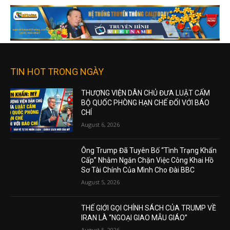
TIN HOT TRONG NGÀY
THƯỢNG VIỆN DÂN CHỦ ĐƯA LUẬT CẤM
BỘ QUỐC PHÒNG HẠN CHẾ ĐỐI VỚI BÁO
CHÍ
August 6, 2026
Ông Trump Đã Tuyên Bố “Tình Trạng Khẩn
Cấp” Nhằm Ngăn Chặn Việc Công Khai Hồ
Sơ Tài Chính Của Mình Cho Đài BBC
August 5, 2026
THẾ GIỚI GỌI CHÍNH SÁCH CỦA TRUMP VỀ
IRAN LÀ “NGOẠI GIAO MẪU GIÁO”
August 5, 2026