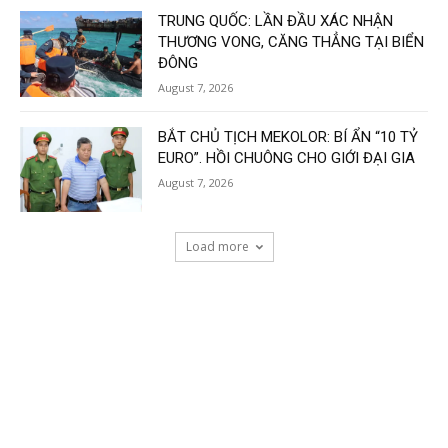
TRUNG QUỐC: LẦN ĐẦU XÁC NHẬN
THƯƠNG VONG, CĂNG THẲNG TẠI BIỂN
ĐÔNG
August 7, 2026
BẮT CHỦ TỊCH MEKOLOR: BÍ ẨN “10 TỶ
EURO”. HỒI CHUÔNG CHO GIỚI ĐẠI GIA
August 7, 2026
Load more