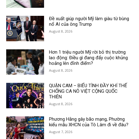
Đề xuất giúp người Mỹ làm giàu từ bùng
nổ AI của ông Trump
August 8, 2026
Hơn 1 triệu người Mỹ rời bỏ thị trường
lao động: Điều gì đang đẩy cuộc khủng
hoảng lên đỉnh điểm?
August 8, 2026
QUẬN CAM – BIỂU TÌNH ĐẦY KHÍ THẾ
CHỐNG CA NÔ VIỆT CỘNG QUỐC
THIÊN
August 8, 2026
Phương Hằng gây bão mạng, Phường
kiểu mẫu XHCN của Tô Lâm đi về đâu?
August 7, 2026