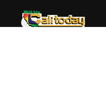
ABOUT US
Trang web
baocalitoday.com
là sản phẩm của Hệ Thống
Truyền Thông Cali Today
Tòa soạn: 1310 Tully Road #109, San Jose, CA 95122
Tel: (408) 482-6527
Contact us:
nam@baocalitoday.com