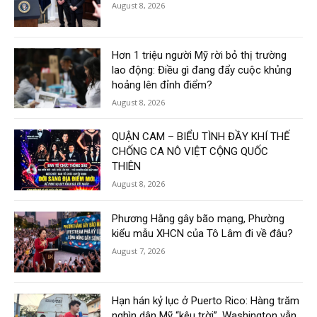
August 8, 2026
Hơn 1 triệu người Mỹ rời bỏ thị trường
lao động: Điều gì đang đẩy cuộc khủng
hoảng lên đỉnh điểm?
August 8, 2026
QUẬN CAM – BIỂU TÌNH ĐẦY KHÍ THẾ
CHỐNG CA NÔ VIỆT CỘNG QUỐC
THIÊN
August 8, 2026
Phương Hằng gây bão mạng, Phường
kiểu mẫu XHCN của Tô Lâm đi về đâu?
August 7, 2026
Hạn hán kỷ lục ở Puerto Rico: Hàng trăm
nghìn dân Mỹ “kêu trời”, Washington vẫn