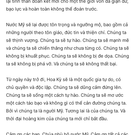
lại tinh thần đoàn kết mới cho một thế giới vốn đã giận dữ,
bạo lực và hoàn toàn không thể đoán trước.
Nước Mỹ sẽ lại được tôn trọng và ngưỡng mộ, bao gồm cả
những người theo tôn giáo, đức tin và thiện chí. Chúng ta
sẽ thịnh vượng. Chúng ta sẽ tự hào. Chúng ta sẽ mạnh mẽ
và chúng ta sẽ chiến thắng như chưa từng có. Chúng ta sẽ
không bị khuất phục. Chúng ta sẽ không bị đe dọa. Chúng
ta sẽ không bị phá vỡ. Và chúng ta sẽ không thất bại.
Từ ngày này trở đi, Hoa Kỳ sẽ là một quốc gia tự do, có
chủ quyền và độc lập. Chúng ta sẽ dũng cảm đứng lên.
Chúng ta sẽ sống một cách tự hào. Chúng ta sẽ mơ ước
một cách táo bạo và không gì có thể cản đường chúng ta.
Bởi vì chúng ta là người Mỹ. Tương lai là của chúng ta. Và
thời đại hoàng kim của chúng ta mới chỉ bắt đầu.
Cảm ơn các bạn. Chúa phù hộ nước Mỹ. Cảm ơn tất cả các