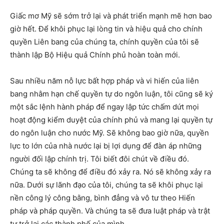
Giấc mơ Mỹ sẽ sớm trở lại và phát triển mạnh mẽ hơn bao
giờ hết. Để khôi phục lại lòng tin và hiệu quả cho chính
quyền Liên bang của chúng ta, chính quyền của tôi sẽ
thành lập Bộ Hiệu quả Chính phủ hoàn toàn mới.
Sau nhiều năm nỗ lực bất hợp pháp và vi hiến của liên
bang nhằm hạn chế quyền tự do ngôn luận, tôi cũng sẽ ký
một sắc lệnh hành pháp để ngay lập tức chấm dứt mọi
hoạt động kiểm duyệt của chính phủ và mang lại quyền tự
do ngôn luận cho nước Mỹ. Sẽ không bao giờ nữa, quyền
lực to lớn của nhà nước lại bị lợi dụng để đàn áp những
người đối lập chính trị. Tôi biết đôi chút về điều đó.
Chúng ta sẽ không để điều đó xảy ra. Nó sẽ không xảy ra
nữa. Dưới sự lãnh đạo của tôi, chúng ta sẽ khôi phục lại
nền công lý công bằng, bình đẳng và vô tư theo Hiến
pháp và pháp quyền. Và chúng ta sẽ đưa luật pháp và trật
tự trở lại các thành phố của mình.