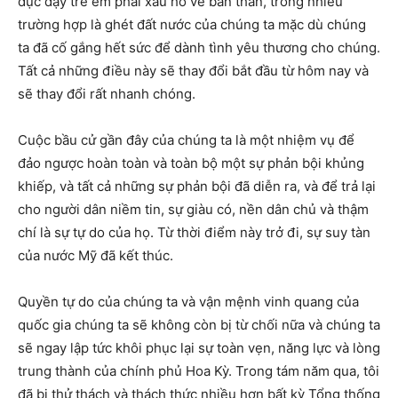
dục dạy trẻ em phải xấu hổ về bản thân, trong nhiều
trường hợp là ghét đất nước của chúng ta mặc dù chúng
ta đã cố gắng hết sức để dành tình yêu thương cho chúng.
Tất cả những điều này sẽ thay đổi bắt đầu từ hôm nay và
sẽ thay đổi rất nhanh chóng.
Cuộc bầu cử gần đây của chúng ta là một nhiệm vụ để
đảo ngược hoàn toàn và toàn bộ một sự phản bội khủng
khiếp, và tất cả những sự phản bội đã diễn ra, và để trả lại
cho người dân niềm tin, sự giàu có, nền dân chủ và thậm
chí là sự tự do của họ. Từ thời điểm này trở đi, sự suy tàn
của nước Mỹ đã kết thúc.
Quyền tự do của chúng ta và vận mệnh vinh quang của
quốc gia chúng ta sẽ không còn bị từ chối nữa và chúng ta
sẽ ngay lập tức khôi phục lại sự toàn vẹn, năng lực và lòng
trung thành của chính phủ Hoa Kỳ. Trong tám năm qua, tôi
đã bị thử thách và thách thức nhiều hơn bất kỳ Tổng thống