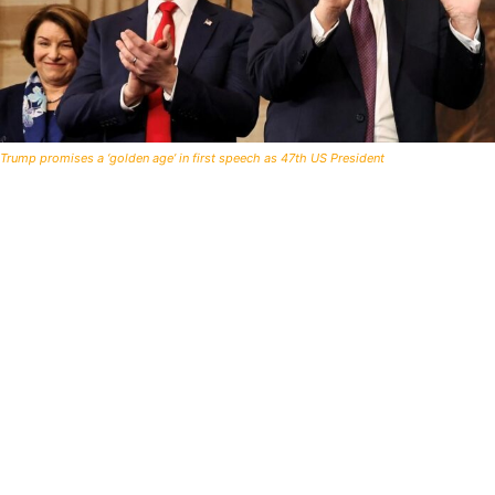
Trump promises a ‘golden age’ in first speech as 47th US President