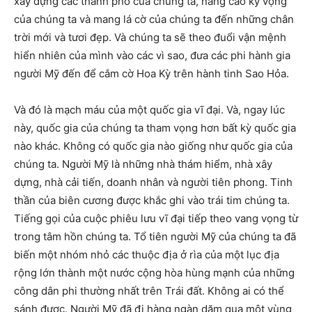
xây dựng các thành phố của chúng ta, nâng cao kỳ vọng
của chúng ta và mang lá cờ của chúng ta đến những chân
trời mới và tươi đẹp. Và chúng ta sẽ theo đuổi vận mệnh
hiển nhiên của mình vào các vì sao, đưa các phi hành gia
người Mỹ đến để cắm cờ Hoa Kỳ trên hành tinh Sao Hỏa.
Và đó là mạch máu của một quốc gia vĩ đại. Và, ngay lúc
này, quốc gia của chúng ta tham vọng hơn bất kỳ quốc gia
nào khác. Không có quốc gia nào giống như quốc gia của
chúng ta. Người Mỹ là những nhà thám hiểm, nhà xây
dựng, nhà cải tiến, doanh nhân và người tiên phong. Tinh
thần của biên cương được khắc ghi vào trái tim chúng ta.
Tiếng gọi của cuộc phiêu lưu vĩ đại tiếp theo vang vọng từ
trong tâm hồn chúng ta. Tổ tiên người Mỹ của chúng ta đã
biến một nhóm nhỏ các thuộc địa ở rìa của một lục địa
rộng lớn thành một nước cộng hòa hùng mạnh của những
công dân phi thường nhất trên Trái đất. Không ai có thể
sánh được. Người Mỹ đã đi hàng ngàn dặm qua một vùng