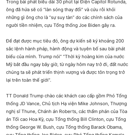
Trong bài phát biểu dài 30 phút tại Điện Capitol Rotunda,
ông đã hứa sẽ có “làn sóng thay đổi” và cứu rỗi khỏi
những gì ông cho là “sự suy tàn” do các chính sách của
người tiền nhiệm, cựu Tổng thống Joe Biden gây ra.
Để đạt được mục tiêu đó, ông dự kiến ​​sẽ ký khoảng 200
sắc lệnh hành pháp, hành động và tuyên bố sau bài phát
biểu của mình. Trump nói” “Thời kỳ hoàng kim của nước
Mỹ bắt đầu ngay bây giờ, từ ngày hôm nay trở đi, đất nước
chúng ta sẽ phát triển thịnh vượng và được tôn trọng trở
lại trên toàn thế giới”.
TT Donald Trump chào các khách cao cấp gồm Phó Tổng
thống JD Vance, Chủ tịch Hạ viện Mike Johnson, Thượng
nghị sĩ Thune, Chánh án Roberts, các thẩm phán của Tòa
án Tối cao Hoa Kỳ, cựu Tổng thống Bill Clinton, cựu Tổng
thống George W. Bush, cựu Tổng thống Barack Obama,
cựu Tổng thống Joe Biden, cựu Phó Tổng thống Kamala