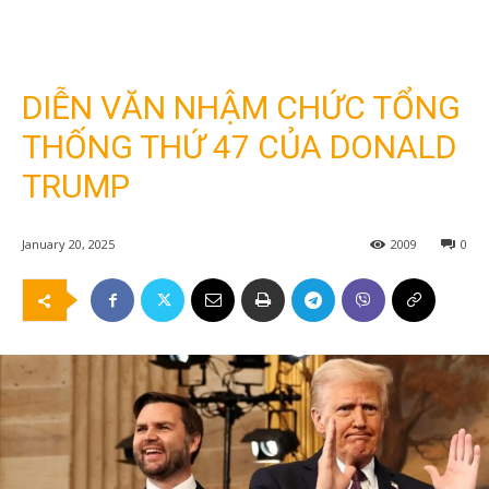
DIỄN VĂN NHẬM CHỨC TỔNG
THỐNG THỨ 47 CỦA DONALD
TRUMP
January 20, 2025
2009
0