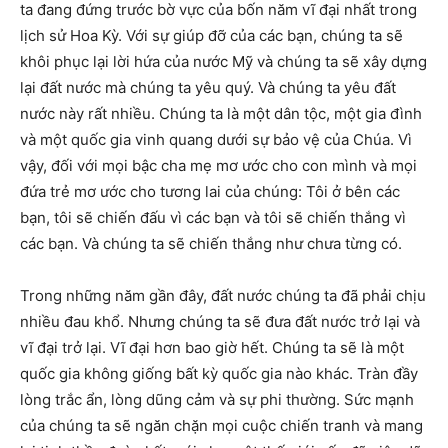
ta đang đứng trước bờ vực của bốn năm vĩ đại nhất trong
lịch sử Hoa Kỳ. Với sự giúp đỡ của các bạn, chúng ta sẽ
khôi phục lại lời hứa của nước Mỹ và chúng ta sẽ xây dựng
lại đất nước mà chúng ta yêu quý. Và chúng ta yêu đất
nước này rất nhiều. Chúng ta là một dân tộc, một gia đình
và một quốc gia vinh quang dưới sự bảo vệ của Chúa. Vì
vậy, đối với mọi bậc cha mẹ mơ ước cho con mình và mọi
đứa trẻ mơ ước cho tương lai của chúng: Tôi ở bên các
bạn, tôi sẽ chiến đấu vì các bạn và tôi sẽ chiến thắng vì
các bạn. Và chúng ta sẽ chiến thắng như chưa từng có.
Trong những năm gần đây, đất nước chúng ta đã phải chịu
nhiều đau khổ. Nhưng chúng ta sẽ đưa đất nước trở lại và
vĩ đại trở lại. Vĩ đại hơn bao giờ hết. Chúng ta sẽ là một
quốc gia không giống bất kỳ quốc gia nào khác. Tràn đầy
lòng trắc ẩn, lòng dũng cảm và sự phi thường. Sức mạnh
của chúng ta sẽ ngăn chặn mọi cuộc chiến tranh và mang