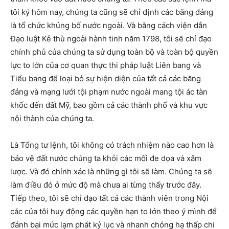
tôi ký hôm nay, chúng ta cũng sẽ chỉ định các băng đảng
là tổ chức khủng bố nước ngoài. Và bằng cách viện dẫn
Đạo luật Kẻ thù ngoài hành tinh năm 1798, tôi sẽ chỉ đạo
chính phủ của chúng ta sử dụng toàn bộ và toàn bộ quyền
lực to lớn của cơ quan thực thi pháp luật Liên bang và
Tiểu bang để loại bỏ sự hiện diện của tất cả các băng
đảng và mạng lưới tội phạm nước ngoài mang tội ác tàn
khốc đến đất Mỹ, bao gồm cả các thành phố và khu vực
nội thành của chúng ta.
Là Tổng tư lệnh, tôi không có trách nhiệm nào cao hơn là
bảo vệ đất nước chúng ta khỏi các mối đe dọa và xâm
lược. Và đó chính xác là những gì tôi sẽ làm. Chúng ta sẽ
làm điều đó ở mức độ mà chưa ai từng thấy trước đây.
Tiếp theo, tôi sẽ chỉ đạo tất cả các thành viên trong Nội
các của tôi huy động các quyền hạn to lớn theo ý mình để
đánh bại mức lạm phát kỷ lục và nhanh chóng hạ thấp chi