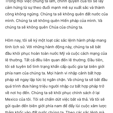
Trong mọi việc chúng ta làm, chính quyền của tôi sẽ lấy
cảm hứng từ sự theo đuổi mạnh mẽ sự xuất sắc và thành
công không ngừng. Chúng ta sẽ không quên đất nước của
mình. Chúng ta sẽ không quên Hiến pháp của mình. Và
chúng ta sẽ không quên Chúa của chúng ta.
Hôm nay, tôi sẽ ký một loạt các sắc lệnh hành pháp mang
tính lịch sử. Với những hành động này, chúng ta sẽ bắt
đầu khôi phục hoàn toàn nước Mỹ và cuộc cách mạng của
lẽ thường. Tất cả đều liên quan đến lẽ thường. Đầu tiên,
tôi sẽ tuyên bố tình trạng khẩn cấp quốc gia tại biên giới
phía nam của chúng ta. Mọi hành vi nhập cảnh bất hợp
pháp sẽ ngay lập tức bị ngăn chặn. Và chúng ta sẽ bắt đầu
quá trình đưa hàng triệu người nhập cư bất hợp pháp trở
về nơi họ đến. Chúng ta sẽ khôi phục chính sách ở lại
Mexico của tôi. Tôi sẽ chấm dứt việc bắt và thả. Và tôi sẽ
gửi quân đến biên giới phía nam để đẩy lùi cuộc xâm lược
thảm khốc vào đất nước chúng ta. Theo các sắc lệnh mà