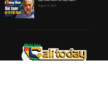
August 3, 2026
ABOUT US
Trang web
baocalitoday.com
là sản phẩm của Hệ Thống
Truyền Thông Cali Today