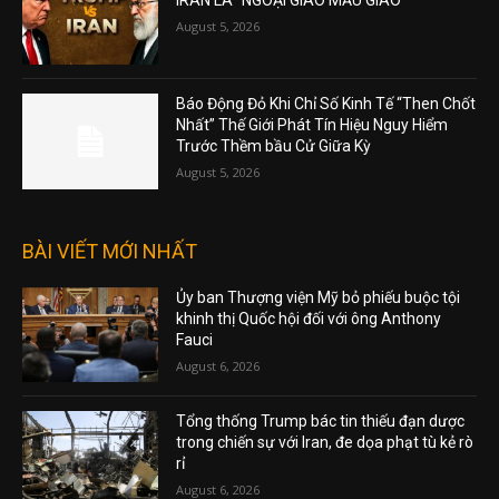
IRAN LÀ “NGOẠI GIAO MẪU GIÁO”
August 5, 2026
Báo Động Đỏ Khi Chỉ Số Kinh Tế “Then Chốt
Nhất” Thế Giới Phát Tín Hiệu Nguy Hiểm
Trước Thềm bầu Cử Giữa Kỳ
August 5, 2026
BÀI VIẾT MỚI NHẤT
Ủy ban Thượng viện Mỹ bỏ phiếu buộc tội
khinh thị Quốc hội đối với ông Anthony
Fauci
August 6, 2026
Tổng thống Trump bác tin thiếu đạn dược
trong chiến sự với Iran, đe dọa phạt tù kẻ rò
rỉ
August 6, 2026