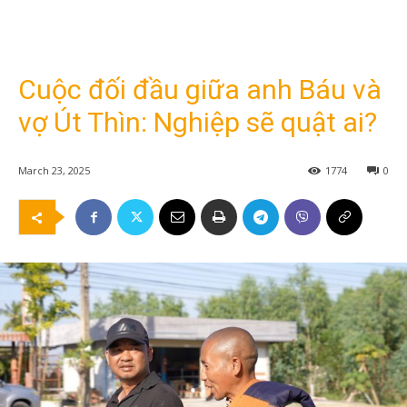
Cuộc đối đầu giữa anh Báu và
vợ Út Thìn: Nghiệp sẽ quật ai?
March 23, 2025
1774
0