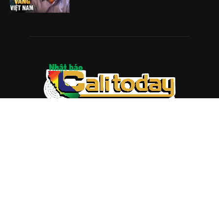
ABOUT US
Trang web
baocalitoday.com
là sản phẩm của Hệ Thống
Truyền Thông Cali Today
Tòa soạn: 1310 Tully Road #109, San Jose, CA 95122
Tel: (408) 482-6527