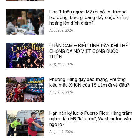
Hơn 1 triệu người Mỹ rời bỏ thị trường
lao động: Điều gì đang đẩy cuộc khủng
hoảng lên đỉnh điểm?
August 8, 2026
QUẬN CAM – BIỂU TÌNH ĐẦY KHÍ THẾ
CHỐNG CA NÔ VIỆT CỘNG QUỐC
THIÊN
August 8, 2026
Phương Hằng gây bão mạng, Phường
kiểu mẫu XHCN của Tô Lâm đi về đâu?
August 7, 2026
Hạn hán kỷ lục ở Puerto Rico: Hàng trăm
nghìn dân Mỹ “kêu trời”, Washington vẫn
ngó lơ?
August 7, 2026