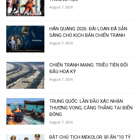
August 7, 2026
HÁN QUANG 2026: ĐÀI LOAN ĐÃ SẴN
SÀNG CHO KỊCH BẢN CHIẾN TRANH
August 7, 2026
CHIẾN TRANH MẠNG: TRIỀU TIÊN ĐỐI
ĐẦU HOA KỲ
August 7, 2026
TRUNG QUỐC: LẦN ĐẦU XÁC NHẬN
THƯƠNG VONG, CĂNG THẲNG TẠI BIỂN
ĐÔNG
August 7, 2026
BẮT CHỦ TỊCH MEKOLOR: BÍ ẨN “10 TỶ