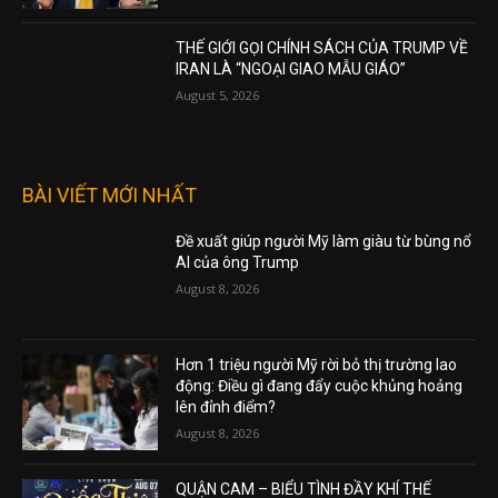
THẾ GIỚI GỌI CHÍNH SÁCH CỦA TRUMP VỀ
IRAN LÀ “NGOẠI GIAO MẪU GIÁO”
August 5, 2026
BÀI VIẾT MỚI NHẤT
Đề xuất giúp người Mỹ làm giàu từ bùng nổ
AI của ông Trump
August 8, 2026
Hơn 1 triệu người Mỹ rời bỏ thị trường lao
động: Điều gì đang đẩy cuộc khủng hoảng
lên đỉnh điểm?
August 8, 2026
QUẬN CAM – BIỂU TÌNH ĐẦY KHÍ THẾ