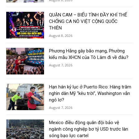
QUẬN CAM – BIỂU TÌNH ĐẦY KHÍ THẾ
CHỐNG CA NÔ VIỆT CỘNG QUỐC
THIÊN
August 8, 2026
Phương Hằng gây bão mạng, Phường
kiểu mẫu XHCN của Tô Lâm đi về đâu?
August 7, 2026
Hạn hán kỷ lục ở Puerto Rico: Hàng trăm
nghìn dân Mỹ “kêu trời”, Washington vẫn
ngó lơ?
August 7, 2026
Mexico điều động quân đội bảo vệ
ngành công nghiệp bơ tỷ USD trước làn
sóng bạo lực cartel