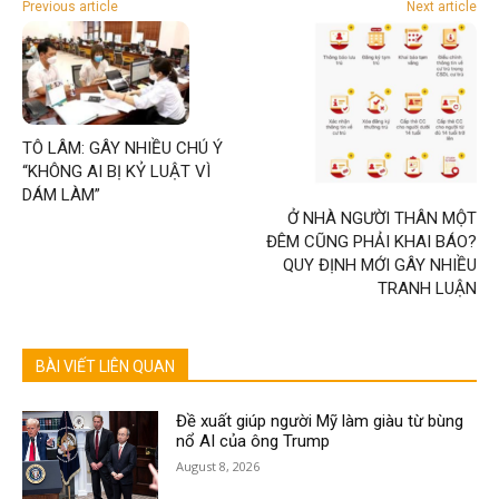
Previous article
Next article
TÔ LÂM: GÂY NHIỀU CHÚ Ý
“KHÔNG AI BỊ KỶ LUẬT VÌ
DÁM LÀM”
Ở NHÀ NGƯỜI THÂN MỘT
ĐÊM CŨNG PHẢI KHAI BÁO?
QUY ĐỊNH MỚI GÂY NHIỀU
TRANH LUẬN
BÀI VIẾT LIÊN QUAN
Đề xuất giúp người Mỹ làm giàu từ bùng
nổ AI của ông Trump
August 8, 2026