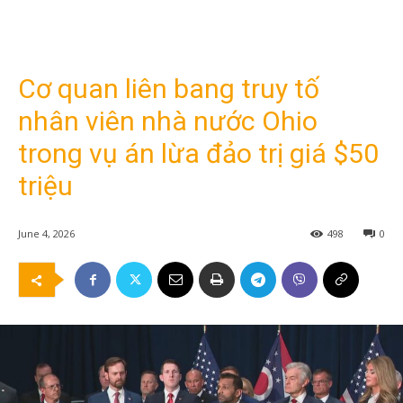
Cơ quan liên bang truy tố
nhân viên nhà nước Ohio
trong vụ án lừa đảo trị giá $50
triệu
June 4, 2026
498
0