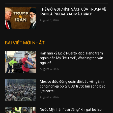
THẾ GIỚI GỌI CHÍNH SÁCH CỦA TRUMP VỀ
IRAN LÀ “NGOẠI GIAO MẪU GIÁO”
August 5, 2026
BÀI VIẾT MỚI NHẤT
Hạn hán kỷ lục ở Puerto Rico: Hàng trăm
nghìn dân Mỹ “kêu trời”, Washington vẫn
ngó lơ?
August 7, 2026
Mexico điều động quân đội bảo vệ ngành
công nghiệp bơ tỷ USD trước làn sóng bạo
lực cartel
August 7, 2026
Nước Mỹ nhận “trái đắng” khi gạt bỏ lao