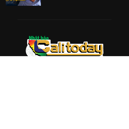
ABOUT US
Trang web
baocalitoday.com
là sản phẩm của Hệ Thống
Truyền Thông Cali Today
Tòa soạn: 1310 Tully Road #109, San Jose, CA 95122
Tel: (408) 482-6527