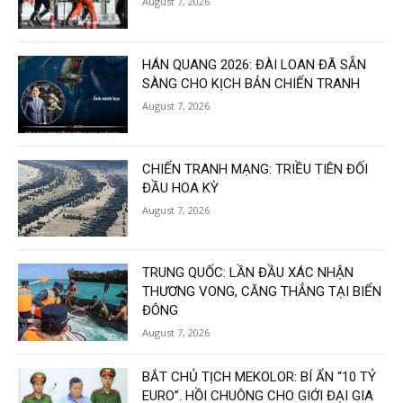
August 7, 2026
HÁN QUANG 2026: ĐÀI LOAN ĐÃ SẴN
SÀNG CHO KỊCH BẢN CHIẾN TRANH
August 7, 2026
CHIẾN TRANH MẠNG: TRIỀU TIÊN ĐỐI
ĐẦU HOA KỲ
August 7, 2026
TRUNG QUỐC: LẦN ĐẦU XÁC NHẬN
THƯƠNG VONG, CĂNG THẲNG TẠI BIỂN
ĐÔNG
August 7, 2026
BẮT CHỦ TỊCH MEKOLOR: BÍ ẨN “10 TỶ
EURO”. HỒI CHUÔNG CHO GIỚI ĐẠI GIA