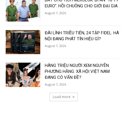
BẮT CHỦ TỊCH MEKOLOR: BÍ ẨN “10 TỶ
EURO”. HỒI CHUÔNG CHO GIỚI ĐẠI GIA
August 7, 2026
ĐÀI LÍNH TRIỀU TIÊN, 24 TẬP FIDEL: HÀ
NỘI ĐANG PHÁT TÍN HIỆU GÌ?
August 7, 2026
HÀNG TRIỆU NGƯỜI XEM NGUYỄN
PHƯƠNG HẰNG: XÃ HỘI VIỆT NAM
ĐANG CÓ VẤN ĐỀ?
August 7, 2026
Load more