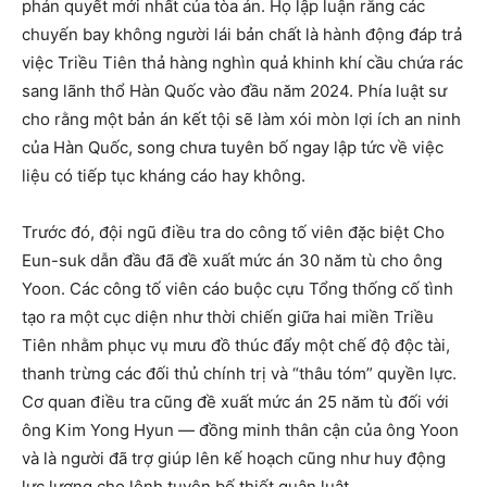
phán quyết mới nhất của tòa án. Họ lập luận rằng các
chuyến bay không người lái bản chất là hành động đáp trả
việc Triều Tiên thả hàng nghìn quả khinh khí cầu chứa rác
sang lãnh thổ Hàn Quốc vào đầu năm 2024. Phía luật sư
cho rằng một bản án kết tội sẽ làm xói mòn lợi ích an ninh
của Hàn Quốc, song chưa tuyên bố ngay lập tức về việc
liệu có tiếp tục kháng cáo hay không.
Trước đó, đội ngũ điều tra do công tố viên đặc biệt Cho
Eun-suk dẫn đầu đã đề xuất mức án 30 năm tù cho ông
Yoon. Các công tố viên cáo buộc cựu Tổng thống cố tình
tạo ra một cục diện như thời chiến giữa hai miền Triều
Tiên nhằm phục vụ mưu đồ thúc đẩy một chế độ độc tài,
thanh trừng các đối thủ chính trị và “thâu tóm” quyền lực.
Cơ quan điều tra cũng đề xuất mức án 25 năm tù đối với
ông Kim Yong Hyun — đồng minh thân cận của ông Yoon
và là người đã trợ giúp lên kế hoạch cũng như huy động
lực lượng cho lệnh tuyên bố thiết quân luật.