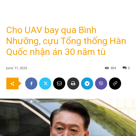
Cho UAV bay qua Bình
Nhưỡng, cựu Tổng thống Hàn
Quốc nhận án 30 năm tù
June 11, 2026
694
0