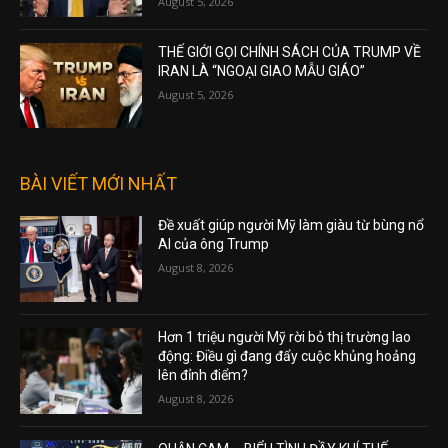
August 5, 2026
THẾ GIỚI GỌI CHÍNH SÁCH CỦA TRUMP VỀ
IRAN LÀ “NGOẠI GIAO MẪU GIÁO”
August 5, 2026
BÀI VIẾT MỚI NHẤT
Đề xuất giúp người Mỹ làm giàu từ bùng nổ
AI của ông Trump
August 8, 2026
Hơn 1 triệu người Mỹ rời bỏ thị trường lao
động: Điều gì đang đẩy cuộc khủng hoảng
lên đỉnh điểm?
August 8, 2026