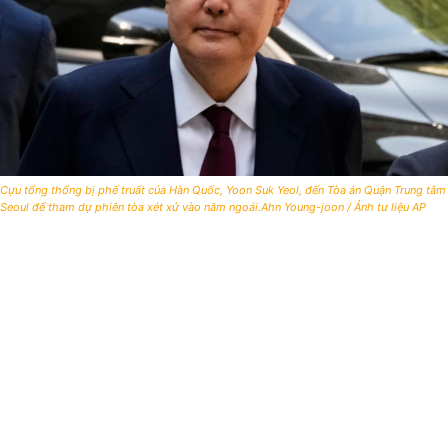
Cựu tổng thống bị phế truất của Hàn Quốc, Yoon Suk Yeol, đến Tòa án Quận Trung tâm
Seoul để tham dự phiên tòa xét xử vào năm ngoái.Ahn Young-joon / Ảnh tư liệu AP