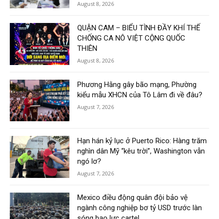
August 8, 2026
QUẬN CAM – BIỂU TÌNH ĐẦY KHÍ THẾ
CHỐNG CA NÔ VIỆT CỘNG QUỐC
THIÊN
August 8, 2026
Phương Hằng gây bão mạng, Phường
kiểu mẫu XHCN của Tô Lâm đi về đâu?
August 7, 2026
Hạn hán kỷ lục ở Puerto Rico: Hàng trăm
nghìn dân Mỹ “kêu trời”, Washington vẫn
ngó lơ?
August 7, 2026
Mexico điều động quân đội bảo vệ
ngành công nghiệp bơ tỷ USD trước làn
sóng bạo lực cartel