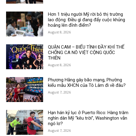
Hơn 1 triệu người Mỹ rời bỏ thị trường
lao động: Điều gì đang đẩy cuộc khủng
hoảng lên đỉnh điểm?
August 8, 2026
QUẬN CAM – BIỂU TÌNH ĐẦY KHÍ THẾ
CHỐNG CA NÔ VIỆT CỘNG QUỐC
THIÊN
August 8, 2026
Phương Hằng gây bão mạng, Phường
kiểu mẫu XHCN của Tô Lâm đi về đâu?
August 7, 2026
Hạn hán kỷ lục ở Puerto Rico: Hàng trăm
nghìn dân Mỹ “kêu trời”, Washington vẫn
ngó lơ?
August 7, 2026