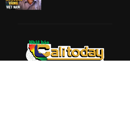
ABOUT US
Trang web
baocalitoday.com
là sản phẩm của Hệ Thống
Truyền Thông Cali Today
Tòa soạn: 1310 Tully Road #109, San Jose, CA 95122
Tel: (408) 482-6527