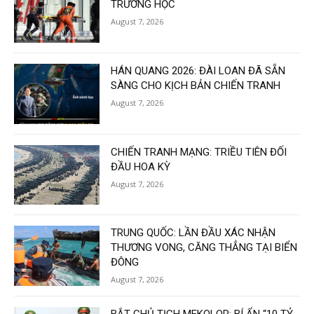
TRƯỜNG HỌC
August 7, 2026
HÁN QUANG 2026: ĐÀI LOAN ĐÃ SẴN
SÀNG CHO KỊCH BẢN CHIẾN TRANH
August 7, 2026
CHIẾN TRANH MẠNG: TRIỀU TIÊN ĐỐI
ĐẦU HOA KỲ
August 7, 2026
TRUNG QUỐC: LẦN ĐẦU XÁC NHẬN
THƯƠNG VONG, CĂNG THẲNG TẠI BIỂN
ĐÔNG
August 7, 2026