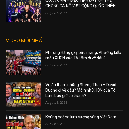
QUẬN CAM – BIỂU TÌNH ĐẦY KHÍ THẾ
CHỐNG CA NÔ VIỆT CỘNG QUỐC THIÊN
August 8, 2026
VIDEO MỚI NHẤT
Phương Hằng gây bão mạng, Phường kiểu
mẫu XHCN của Tô Lâm đi về đâu?
August 7, 2026
Vụ án tham nhũng Sheng Thao – David
Duong đi về đâu? Mô hình XHCN của Tô
Lâm bao giờ sẽ thành?
August 5, 2026
Khủng hoảng kim cương vàng Việt Nam
August 5, 2026