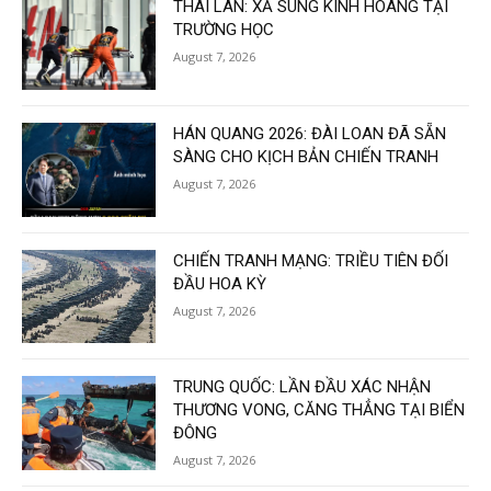
THÁI LAN: XẢ SÚNG KINH HOÀNG TẠI
TRƯỜNG HỌC
August 7, 2026
HÁN QUANG 2026: ĐÀI LOAN ĐÃ SẴN
SÀNG CHO KỊCH BẢN CHIẾN TRANH
August 7, 2026
CHIẾN TRANH MẠNG: TRIỀU TIÊN ĐỐI
ĐẦU HOA KỲ
August 7, 2026
TRUNG QUỐC: LẦN ĐẦU XÁC NHẬN
THƯƠNG VONG, CĂNG THẲNG TẠI BIỂN
ĐÔNG
August 7, 2026