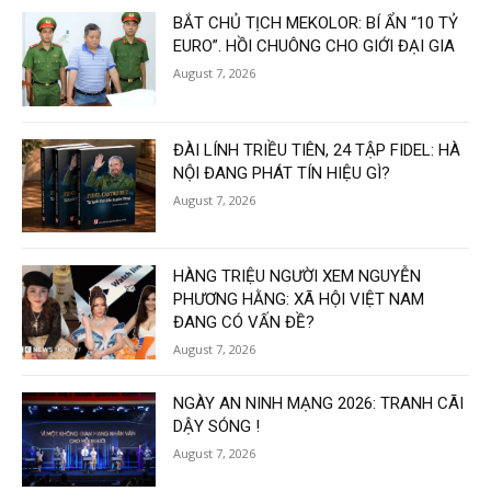
BẮT CHỦ TỊCH MEKOLOR: BÍ ẨN “10 TỶ
EURO”. HỒI CHUÔNG CHO GIỚI ĐẠI GIA
August 7, 2026
ĐÀI LÍNH TRIỀU TIÊN, 24 TẬP FIDEL: HÀ
NỘI ĐANG PHÁT TÍN HIỆU GÌ?
August 7, 2026
HÀNG TRIỆU NGƯỜI XEM NGUYỄN
PHƯƠNG HẰNG: XÃ HỘI VIỆT NAM
ĐANG CÓ VẤN ĐỀ?
August 7, 2026
NGÀY AN NINH MẠNG 2026: TRANH CÃI
DẬY SÓNG !
August 7, 2026