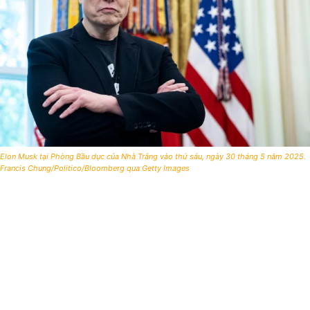
Elon Musk tại Phòng Bầu dục của Nhà Trắng vào thứ sáu, ngày 30 tháng 5 năm 2025.
Francis Chung/Politico/Bloomberg qua Getty Images