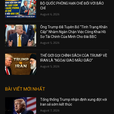
BỘ QUỐC PHÒNG HẠN CHẾ ĐỐI VỚI BÁO
CHÍ
August 6, 2026
Ông Trump Đã Tuyên Bố “Tình Trạng Khẩn
Cấp” Nhằm Ngăn Chặn Việc Công Khai Hồ
Sơ Tài Chính Của Mình Cho Đài BBC
August 5, 2026
THẾ GIỚI GỌI CHÍNH SÁCH CỦA TRUMP VỀ
IRAN LÀ “NGOẠI GIAO MẪU GIÁO”
August 5, 2026
BÀI VIẾT MỚI NHẤT
Tổng thống Trump nhận định xung đột với
Iran sẽ sớm kết thúc
August 7, 2026