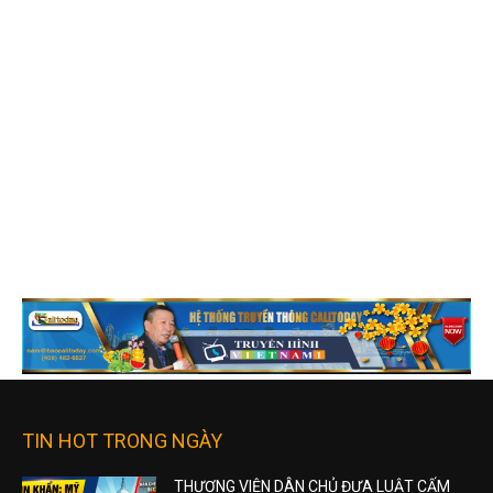
TIN HOT TRONG NGÀY
THƯỢNG VIỆN DÂN CHỦ ĐƯA LUẬT CẤM