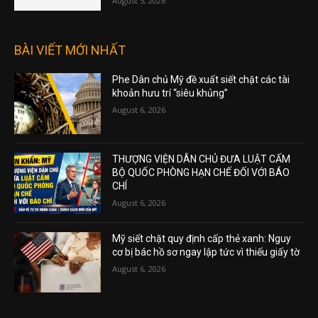
August 5, 2026
BÀI VIẾT MỚI NHẤT
Phe Dân chủ Mỹ đề xuất siết chặt các tài
khoản hưu trí “siêu khủng”
August 6, 2026
THƯỢNG VIỆN DÂN CHỦ ĐƯA LUẬT CẤM
BỘ QUỐC PHÒNG HẠN CHẾ ĐỐI VỚI BÁO
CHÍ
August 6, 2026
Mỹ siết chặt quy định cấp thẻ xanh: Nguy
cơ bị bác hồ sơ ngay lập tức vì thiếu giấy tờ
August 6, 2026