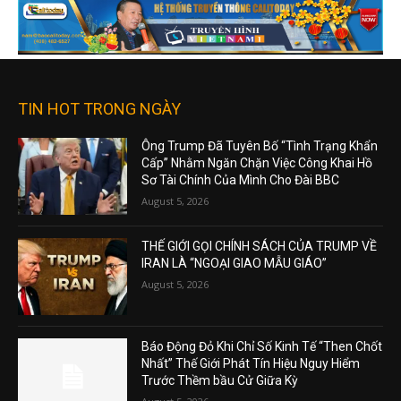
TIN HOT TRONG NGÀY
Ông Trump Đã Tuyên Bố “Tình Trạng Khẩn
Cấp” Nhằm Ngăn Chặn Việc Công Khai Hồ
Sơ Tài Chính Của Mình Cho Đài BBC
August 5, 2026
THẾ GIỚI GỌI CHÍNH SÁCH CỦA TRUMP VỀ
IRAN LÀ “NGOẠI GIAO MẪU GIÁO”
August 5, 2026
Báo Động Đỏ Khi Chỉ Số Kinh Tế “Then Chốt
Nhất” Thế Giới Phát Tín Hiệu Nguy Hiểm
Trước Thềm bầu Cử Giữa Kỳ