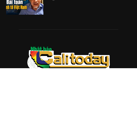
ABOUT US
Trang web
baocalitoday.com
là sản phẩm của Hệ Thống
Truyền Thông Cali Today
Tòa soạn: 1310 Tully Road #109, San Jose, CA 95122
Tel: (408) 482-6527