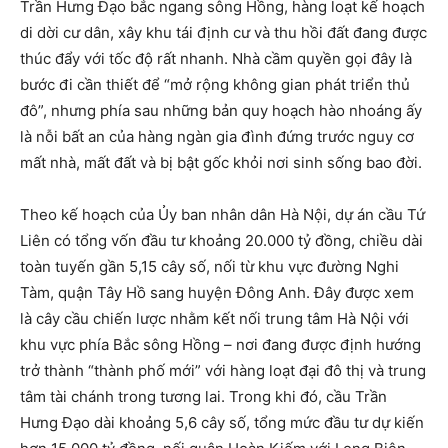
Trần Hưng Đạo bắc ngang sông Hồng, hàng loạt kế hoạch
di dời cư dân, xây khu tái định cư và thu hồi đất đang được
thúc đẩy với tốc độ rất nhanh. Nhà cầm quyền gọi đây là
bước đi cần thiết để “mở rộng không gian phát triển thủ
đô”, nhưng phía sau những bản quy hoạch hào nhoáng ấy
là nỗi bất an của hàng ngàn gia đình đứng trước nguy cơ
mất nhà, mất đất và bị bật gốc khỏi nơi sinh sống bao đời.
Theo kế hoạch của Ủy ban nhân dân Hà Nội, dự án cầu Tứ
Liên có tổng vốn đầu tư khoảng 20.000 tỷ đồng, chiều dài
toàn tuyến gần 5,15 cây số, nối từ khu vực đường Nghi
Tàm, quận Tây Hồ sang huyện Đông Anh. Đây được xem
là cây cầu chiến lược nhằm kết nối trung tâm Hà Nội với
khu vực phía Bắc sông Hồng – nơi đang được định hướng
trở thành “thành phố mới” với hàng loạt đại đô thị và trung
tâm tài chánh trong tương lai. Trong khi đó, cầu Trần
Hưng Đạo dài khoảng 5,6 cây số, tổng mức đầu tư dự kiến