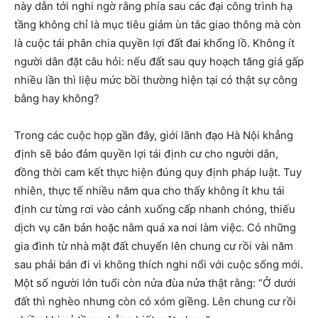
này dẫn tới nghi ngờ rằng phía sau các đại công trình hạ
tầng không chỉ là mục tiêu giảm ùn tắc giao thông mà còn
là cuộc tái phân chia quyền lợi đất đai khổng lồ. Không ít
người dân đặt câu hỏi: nếu đất sau quy hoạch tăng giá gấp
nhiều lần thì liệu mức bồi thường hiện tại có thật sự công
bằng hay không?
Trong các cuộc họp gần đây, giới lãnh đạo Hà Nội khẳng
định sẽ bảo đảm quyền lợi tái định cư cho người dân,
đồng thời cam kết thực hiện đúng quy định pháp luật. Tuy
nhiên, thực tế nhiều năm qua cho thấy không ít khu tái
định cư từng rơi vào cảnh xuống cấp nhanh chóng, thiếu
dịch vụ căn bản hoặc nằm quá xa nơi làm việc. Có những
gia đình từ nhà mặt đất chuyển lên chung cư rồi vài năm
sau phải bán đi vì không thích nghi nổi với cuộc sống mới.
Một số người lớn tuổi còn nửa đùa nửa thật rằng: “Ở dưới
đất thì nghèo nhưng còn có xóm giềng. Lên chung cư rồi