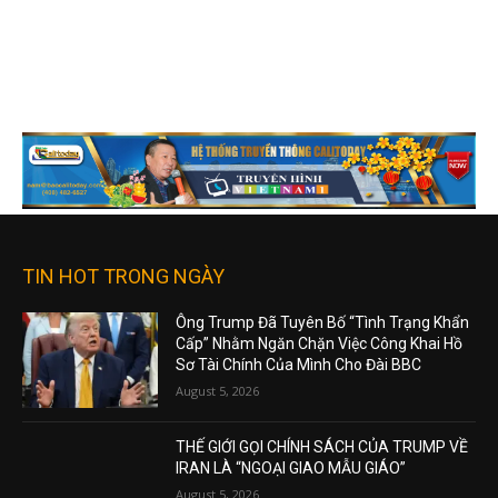
TIN HOT TRONG NGÀY
Ông Trump Đã Tuyên Bố “Tình Trạng Khẩn
Cấp” Nhằm Ngăn Chặn Việc Công Khai Hồ
Sơ Tài Chính Của Mình Cho Đài BBC
August 5, 2026
THẾ GIỚI GỌI CHÍNH SÁCH CỦA TRUMP VỀ
IRAN LÀ “NGOẠI GIAO MẪU GIÁO”
August 5, 2026