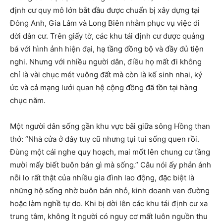
định cư quy mô lớn bắt đầu được chuẩn bị xây dựng tại
Đông Anh, Gia Lâm và Long Biên nhằm phục vụ việc di
dời dân cư. Trên giấy tờ, các khu tái định cư được quảng
bá với hình ảnh hiện đại, hạ tầng đồng bộ và đầy đủ tiện
nghi. Nhưng với nhiều người dân, điều họ mất đi không
chỉ là vài chục mét vuông đất mà còn là kế sinh nhai, ký
ức và cả mạng lưới quan hệ cộng đồng đã tồn tại hàng
chục năm.
Một người dân sống gần khu vực bãi giữa sông Hồng than
thở: “Nhà cửa ở đây tuy cũ nhưng tụi tui sống quen rồi.
Đùng một cái nghe quy hoạch, mai mốt lên chung cư tầng
mười mấy biết buôn bán gì mà sống.” Câu nói ấy phản ánh
nỗi lo rất thật của nhiều gia đình lao động, đặc biệt là
những hộ sống nhờ buôn bán nhỏ, kinh doanh ven đường
hoặc làm nghề tự do. Khi bị dời lên các khu tái định cư xa
trung tâm, không ít người có nguy cơ mất luôn nguồn thu