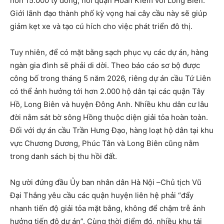
hơn 15.000 tỷ đồng, nối quận Hoàn Kiếm với Long Biên.
Giới lãnh đạo thành phố kỳ vọng hai cây cầu này sẽ giúp
giảm kẹt xe và tạo cú hích cho việc phát triển đô thị.
Tuy nhiên, để có mặt bằng sạch phục vụ các dự án, hàng
ngàn gia đình sẽ phải di dời. Theo báo cáo sơ bộ được
công bố trong tháng 5 năm 2026, riêng dự án cầu Tứ Liên
có thể ảnh hưởng tới hơn 2.000 hộ dân tại các quận Tây
Hồ, Long Biên và huyện Đông Anh. Nhiều khu dân cư lâu
đời nằm sát bờ sông Hồng thuộc diện giải tỏa hoàn toàn.
Đối với dự án cầu Trần Hưng Đạo, hàng loạt hộ dân tại khu
vực Chương Dương, Phúc Tân và Long Biên cũng nằm
trong danh sách bị thu hồi đất.
Ng ười đứng đầu Ủy ban nhân dân Hà Nội –Chủ tịch Vũ
Đại Thắng yêu cầu các quận huyện liên hệ phải “đẩy
nhanh tiến độ giải tỏa mặt bằng, không để chậm trễ ảnh
hưởng tiến độ dự án”. Cùng thời điểm đó, nhiều khu tái