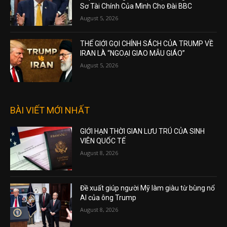
Sơ Tài Chính Của Mình Cho Đài BBC
August 5, 2026
THẾ GIỚI GỌI CHÍNH SÁCH CỦA TRUMP VỀ
IRAN LÀ “NGOẠI GIAO MẪU GIÁO”
August 5, 2026
BÀI VIẾT MỚI NHẤT
GIỚI HẠN THỜI GIAN LƯU TRÚ CỦA SINH
VIÊN QUỐC TẾ
August 8, 2026
Đề xuất giúp người Mỹ làm giàu từ bùng nổ
AI của ông Trump
August 8, 2026