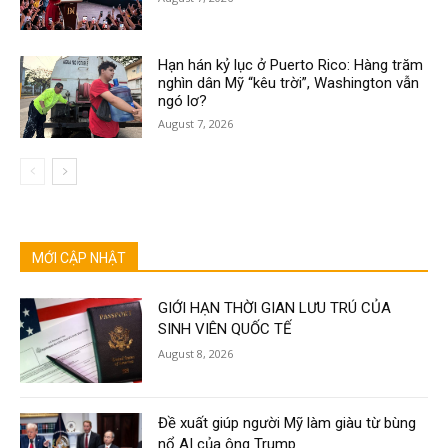
Hạn hán kỷ lục ở Puerto Rico: Hàng trăm
nghìn dân Mỹ “kêu trời”, Washington vẫn
ngó lơ?
August 7, 2026
MỚI CẬP NHẬT
GIỚI HẠN THỜI GIAN LƯU TRÚ CỦA
SINH VIÊN QUỐC TẾ
August 8, 2026
Đề xuất giúp người Mỹ làm giàu từ bùng
nổ AI của ông Trump