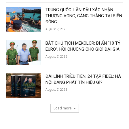
TRUNG QUỐC: LẦN ĐẦU XÁC NHẬN
THƯƠNG VONG, CĂNG THẲNG TẠI BIỂN
ĐÔNG
August 7, 2026
BẮT CHỦ TỊCH MEKOLOR: BÍ ẨN “10 TỶ
EURO”. HỒI CHUÔNG CHO GIỚI ĐẠI GIA
August 7, 2026
ĐÀI LÍNH TRIỀU TIÊN, 24 TẬP FIDEL: HÀ
NỘI ĐANG PHÁT TÍN HIỆU GÌ?
August 7, 2026
Load more