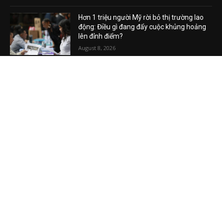
Hơn 1 triệu người Mỹ rời bỏ thị trường lao
động: Điều gì đang đẩy cuộc khủng hoảng
lên đỉnh điểm?
August 8, 2026
VIDEO MỚI NHẤT
Phương Hằng gây bão mạng, Phường kiểu
mẫu XHCN của Tô Lâm đi về đâu?
August 7, 2026
Vụ án tham nhũng Sheng Thao – David
Duong đi về đâu? Mô hình XHCN của Tô
Lâm bao giờ sẽ thành?
August 5, 2026
Khủng hoảng kim cương vàng Việt Nam