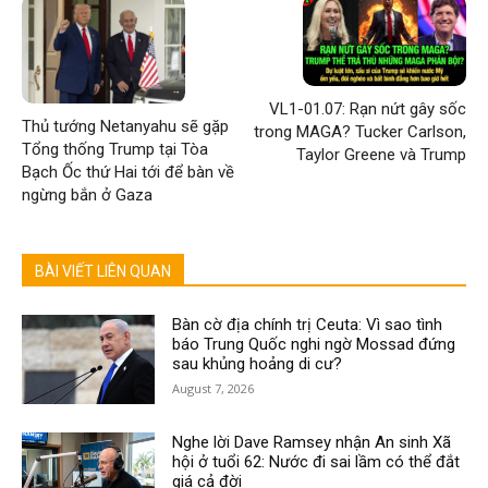
VL1-01.07: Rạn nứt gây sốc
Thủ tướng Netanyahu sẽ gặp
trong MAGA? Tucker Carlson,
Tổng thống Trump tại Tòa
Taylor Greene và Trump
Bạch Ốc thứ Hai tới để bàn về
ngừng bắn ở Gaza
BÀI VIẾT LIÊN QUAN
Bàn cờ địa chính trị Ceuta: Vì sao tình
báo Trung Quốc nghi ngờ Mossad đứng
sau khủng hoảng di cư?
August 7, 2026
Nghe lời Dave Ramsey nhận An sinh Xã
hội ở tuổi 62: Nước đi sai lầm có thể đắt
giá cả đời