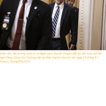
Giám đốc Văn phòng Quản lý và Ngân sách Russell Vought đến dự tiệc trưa của Hội
nghị Đảng Cộng hòa Thượng viện tại Điện Capitol Hoa Kỳ vào ngày 25 tháng 6. |
Francis Chung/POLITICO