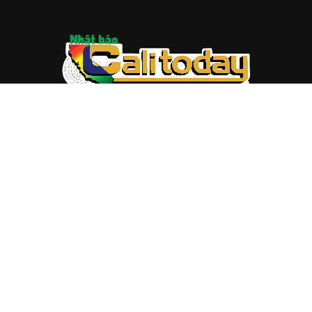
ABOUT US
Trang web
baocalitoday.com
là sản phẩm của Hệ Thống
Truyền Thông Cali Today
Tòa soạn: 1310 Tully Road #109, San Jose, CA 95122
Tel: (408) 482-6527
Contact us:
nam@baocalitoday.com