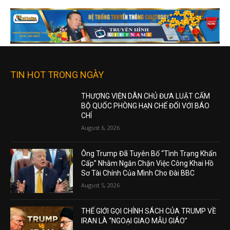
TIN HOT TRONG NGÀY
THƯỢNG VIỆN DÂN CHỦ ĐƯA LUẬT CẤM
BỘ QUỐC PHÒNG HẠN CHẾ ĐỐI VỚI BÁO
CHÍ
August 6, 2026
Ông Trump Đã Tuyên Bố “Tình Trạng Khẩn
Cấp” Nhằm Ngăn Chặn Việc Công Khai Hồ
Sơ Tài Chính Của Mình Cho Đài BBC
August 5, 2026
THẾ GIỚI GỌI CHÍNH SÁCH CỦA TRUMP VỀ
IRAN LÀ “NGOẠI GIAO MẪU GIÁO”