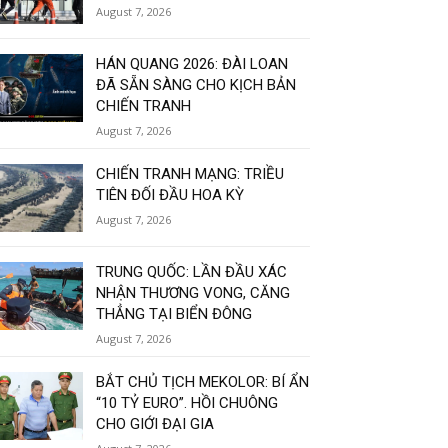
August 7, 2026
HÁN QUANG 2026: ĐÀI LOAN
ĐÃ SẴN SÀNG CHO KỊCH BẢN
CHIẾN TRANH
August 7, 2026
CHIẾN TRANH MẠNG: TRIỀU
TIÊN ĐỐI ĐẦU HOA KỲ
August 7, 2026
TRUNG QUỐC: LẦN ĐẦU XÁC
NHẬN THƯƠNG VONG, CĂNG
THẲNG TẠI BIỂN ĐÔNG
August 7, 2026
BẮT CHỦ TỊCH MEKOLOR: BÍ ẨN
“10 TỶ EURO”. HỒI CHUÔNG
CHO GIỚI ĐẠI GIA