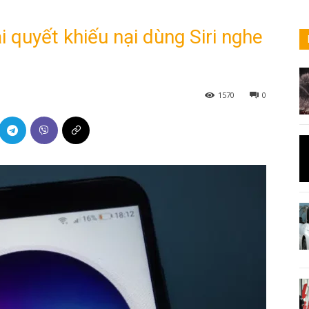
i quyết khiếu nại dùng Siri nghe
1570
0