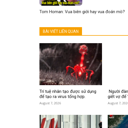
Tom Homan: Vua biên giới hay vua đoán mò?
BÀI VIẾT LIÊN QUAN
Trí tuệ nhân tạo được sử dụng
Người đàn 
để tạo ra virus tổng hợp.
giết vợ để 
August 7, 2026
August 7, 202