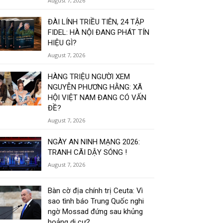
August 7, 2026
ĐÀI LÍNH TRIỀU TIÊN, 24 TẬP
FIDEL: HÀ NỘI ĐANG PHÁT TÍN
HIỆU GÌ?
August 7, 2026
HÀNG TRIỆU NGƯỜI XEM
NGUYỄN PHƯƠNG HẰNG: XÃ
HỘI VIỆT NAM ĐANG CÓ VẤN
ĐỀ?
August 7, 2026
NGÀY AN NINH MẠNG 2026:
TRANH CÃI DẬY SÓNG !
August 7, 2026
Bàn cờ địa chính trị Ceuta: Vì
sao tình báo Trung Quốc nghi
ngờ Mossad đứng sau khủng
hoảng di cư?