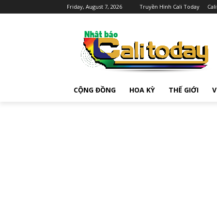
Friday, August 7, 2026
Truyền Hình Cali Today
Cal
CỘNG ĐỒNG
HOA KỲ
THẾ GIỚI
V