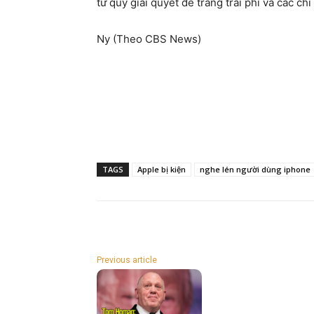
từ quỹ giải quyết để trang trải phí và các chi
Ny (Theo CBS News)
TAGS
Apple bị kiện
nghe lén người dùng iphone
Previous article