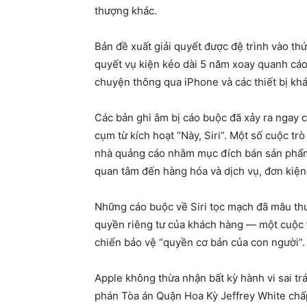
thượng khác.
Bản đề xuất giải quyết được đệ trình vào thứ 
quyết vụ kiện kéo dài 5 năm xoay quanh cáo b
chuyện thông qua iPhone và các thiết bị khác
Các bản ghi âm bị cáo buộc đã xảy ra ngay c
cụm từ kích hoạt “Này, Siri”. Một số cuộc t
nhà quảng cáo nhằm mục đích bán sản phẩm
quan tâm đến hàng hóa và dịch vụ, đơn kiện
Những cáo buộc về Siri tọc mạch đã mâu thu
quyền riêng tư của khách hàng — một cuộc 
chiến bảo vệ “quyền cơ bản của con người”.
Apple không thừa nhận bất kỳ hành vi sai tr
phán Tòa án Quận Hoa Kỳ Jeffrey White chấp 