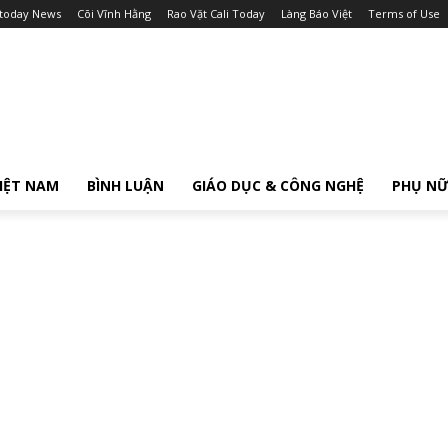
itoday News
Cõi Vĩnh Hằng
Rao Vặt Cali Today
Làng Báo Việt
Terms of Use
IỆT NAM
BÌNH LUẬN
GIÁO DỤC & CÔNG NGHỆ
PHỤ N