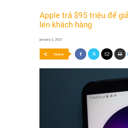
Apple trả $95 triệu để giả
lén khách hàng
January 2, 2025
Share