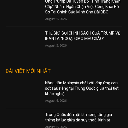
Ông Trump Đã Tuyên Bố “Tình Trạng Khẩn
Cấp” Nhằm Ngăn Chặn Việc Công Khai Hồ
Sơ Tài Chính Của Mình Cho Đài BBC
August 5, 2026
THẾ GIỚI GỌI CHÍNH SÁCH CỦA TRUMP VỀ
IRAN LÀ “NGOẠI GIAO MẪU GIÁO”
August 5, 2026
BÀI VIẾT MỚI NHẤT
Nông dân Malaysia chật vật đáp ứng cơn
sốt sầu riêng tại Trung Quốc giữa thời tiết
khắc nghiệt
August 6, 2026
Trung Quốc đối mặt làn sóng tăng giá
trứng kỷ lục giữa đà suy thoái kinh tế
August 6, 2026