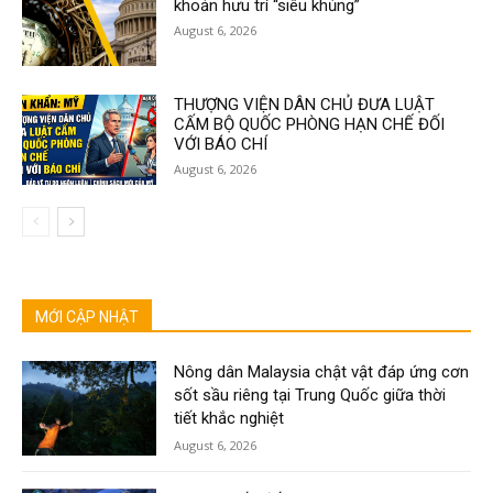
khoản hưu trí “siêu khủng”
August 6, 2026
THƯỢNG VIỆN DÂN CHỦ ĐƯA LUẬT
CẤM BỘ QUỐC PHÒNG HẠN CHẾ ĐỐI
VỚI BÁO CHÍ
August 6, 2026
MỚI CẬP NHẬT
Nông dân Malaysia chật vật đáp ứng cơn
sốt sầu riêng tại Trung Quốc giữa thời
tiết khắc nghiệt
August 6, 2026