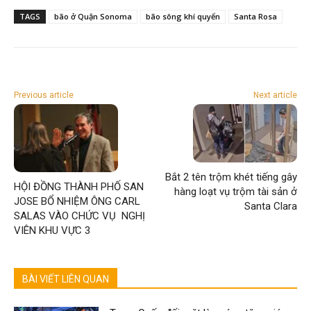
TAGS
bão ở Quận Sonoma
bão sông khí quyển
Santa Rosa
Previous article
Next article
Bắt 2 tên trộm khét tiếng gây
HỘI ĐỒNG THÀNH PHỐ SAN
hàng loạt vụ trộm tài sản ở
JOSE BỔ NHIỆM ÔNG CARL
Santa Clara
SALAS VÀO CHỨC VỤ NGHỊ
VIÊN KHU VỰC 3
BÀI VIẾT LIÊN QUAN