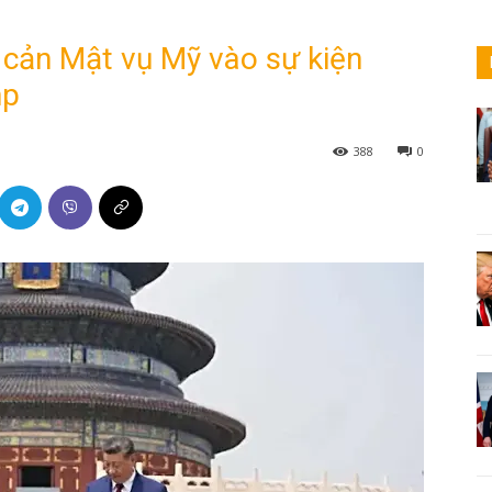
 cản Mật vụ Mỹ vào sự kiện
mp
388
0