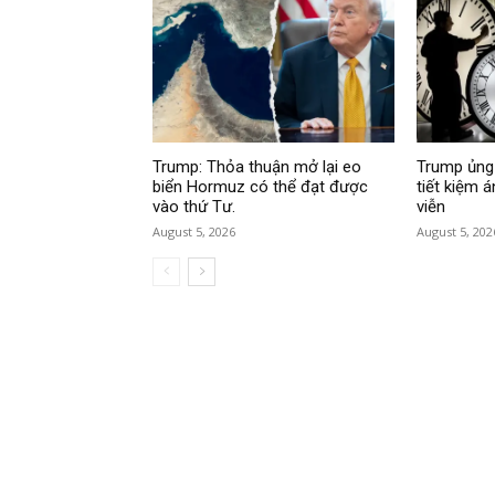
Trump: Thỏa thuận mở lại eo
Trump ủng 
biển Hormuz có thể đạt được
tiết kiệm 
vào thứ Tư.
viễn
August 5, 2026
August 5, 202