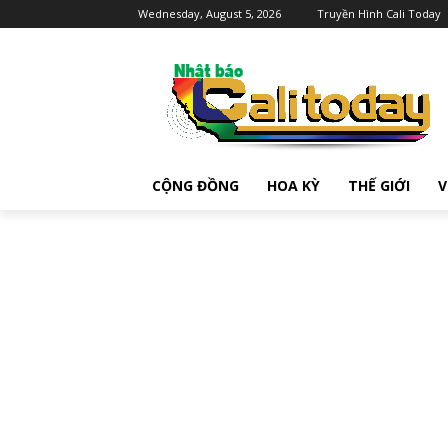
Wednesday, August 5, 2026
Truyền Hình Cali Today
CỘNG ĐỒNG
HOA KỲ
THẾ GIỚI
V