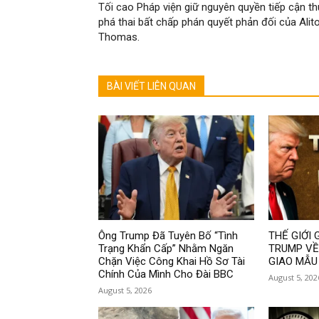
Tối cao Pháp viện giữ nguyên quyền tiếp cận t
phá thai bất chấp phán quyết phản đối của Alito
Thomas.
BÀI VIẾT LIÊN QUAN
Ông Trump Đã Tuyên Bố “Tình
THẾ GIỚI 
Trạng Khẩn Cấp” Nhằm Ngăn
TRUMP VỀ
Chặn Việc Công Khai Hồ Sơ Tài
GIAO MẪU
Chính Của Mình Cho Đài BBC
August 5, 202
August 5, 2026