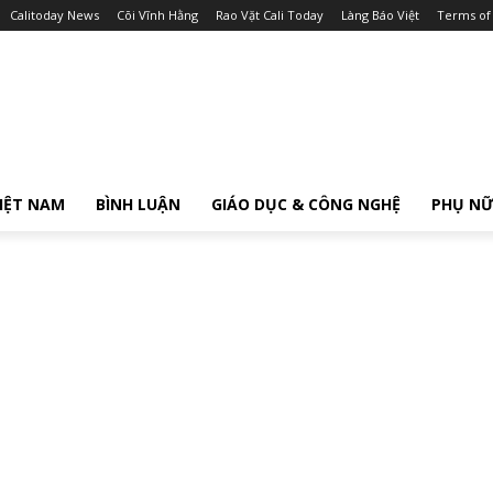
Calitoday News
Cõi Vĩnh Hằng
Rao Vặt Cali Today
Làng Báo Việt
Terms of
IỆT NAM
BÌNH LUẬN
GIÁO DỤC & CÔNG NGHỆ
PHỤ N