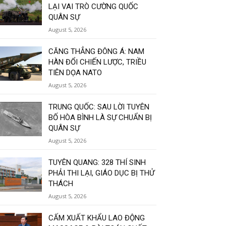
LẠI VAI TRÒ CƯỜNG QUỐC
QUÂN SỰ
August 5, 2026
CĂNG THẲNG ĐÔNG Á: NAM
HÀN ĐỔI CHIẾN LƯỢC, TRIỀU
TIÊN DỌA NATO
August 5, 2026
TRUNG QUỐC: SAU LỜI TUYÊN
BỐ HÒA BÌNH LÀ SỰ CHUẨN BỊ
QUÂN SỰ
August 5, 2026
TUYÊN QUANG: 328 THÍ SINH
PHẢI THI LẠI, GIÁO DỤC BỊ THỬ
THÁCH
August 5, 2026
CẤM XUẤT KHẨU LAO ĐỘNG