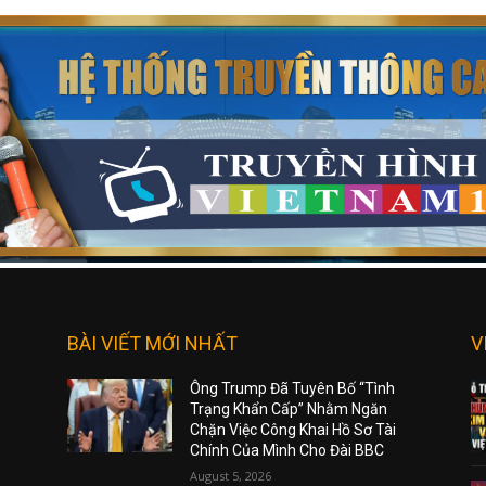
BÀI VIẾT MỚI NHẤT
V
Ông Trump Đã Tuyên Bố “Tình
Trạng Khẩn Cấp” Nhằm Ngăn
Chặn Việc Công Khai Hồ Sơ Tài
Chính Của Mình Cho Đài BBC
August 5, 2026