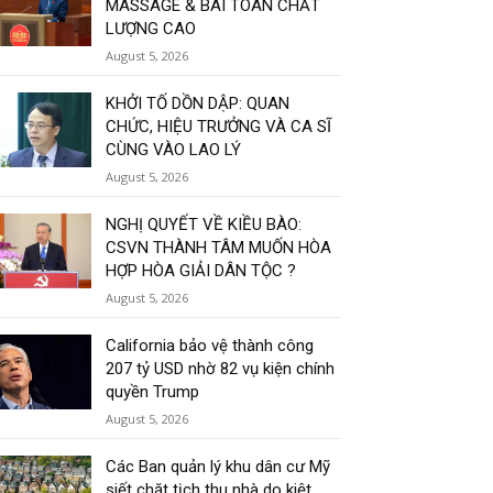
MASSAGE & BÀI TOÁN CHẤT
LƯỢNG CAO
August 5, 2026
KHỞI TỐ DỒN DẬP: QUAN
CHỨC, HIỆU TRƯỞNG VÀ CA SĨ
CÙNG VÀO LAO LÝ
August 5, 2026
NGHỊ QUYẾT VỀ KIỀU BÀO:
CSVN THÀNH TÂM MUỐN HÒA
HỢP HÒA GIẢI DÂN TỘC ?
August 5, 2026
California bảo vệ thành công
207 tỷ USD nhờ 82 vụ kiện chính
quyền Trump
August 5, 2026
Các Ban quản lý khu dân cư Mỹ
siết chặt tịch thu nhà do kiệt