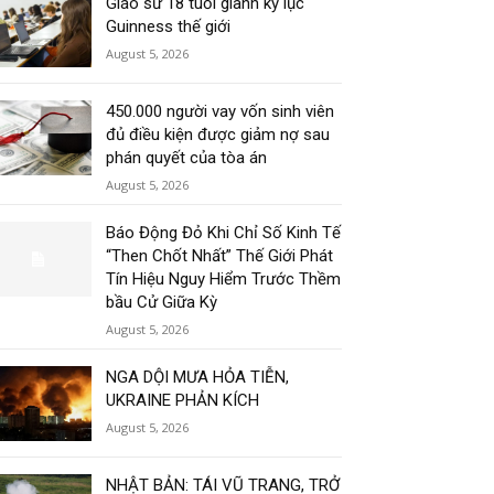
Giáo sư 18 tuổi giành kỷ lục
Guinness thế giới
August 5, 2026
450.000 người vay vốn sinh viên
đủ điều kiện được giảm nợ sau
phán quyết của tòa án
August 5, 2026
Báo Động Đỏ Khi Chỉ Số Kinh Tế
“Then Chốt Nhất” Thế Giới Phát
Tín Hiệu Nguy Hiểm Trước Thềm
bầu Cử Giữa Kỳ
August 5, 2026
NGA DỘI MƯA HỎA TIỄN,
UKRAINE PHẢN KÍCH
August 5, 2026
NHẬT BẢN: TÁI VŨ TRANG, TRỞ