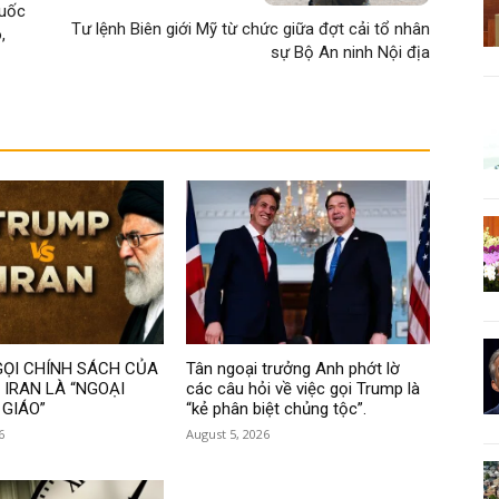
huốc
Tư lệnh Biên giới Mỹ từ chức giữa đợt cải tổ nhân
,
sự Bộ An ninh Nội địa
GỌI CHÍNH SÁCH CỦA
Tân ngoại trưởng Anh phớt lờ
 IRAN LÀ “NGOẠI
các câu hỏi về việc gọi Trump là
 GIÁO”
“kẻ phân biệt chủng tộc”.
6
August 5, 2026