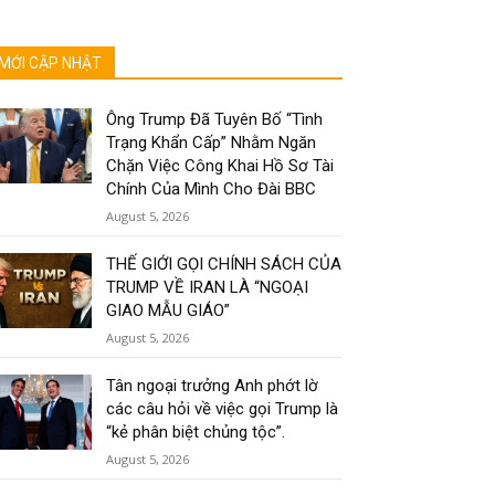
MỚI CẬP NHẬT
Ông Trump Đã Tuyên Bố “Tình
Trạng Khẩn Cấp” Nhằm Ngăn
Chặn Việc Công Khai Hồ Sơ Tài
Chính Của Mình Cho Đài BBC
August 5, 2026
THẾ GIỚI GỌI CHÍNH SÁCH CỦA
TRUMP VỀ IRAN LÀ “NGOẠI
GIAO MẪU GIÁO”
August 5, 2026
Tân ngoại trưởng Anh phớt lờ
các câu hỏi về việc gọi Trump là
“kẻ phân biệt chủng tộc”.
August 5, 2026