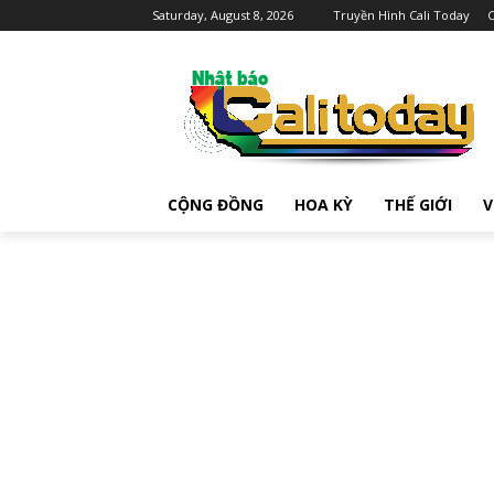
Saturday, August 8, 2026
Truyền Hình Cali Today
C
CỘNG ĐỒNG
HOA KỲ
THẾ GIỚI
V