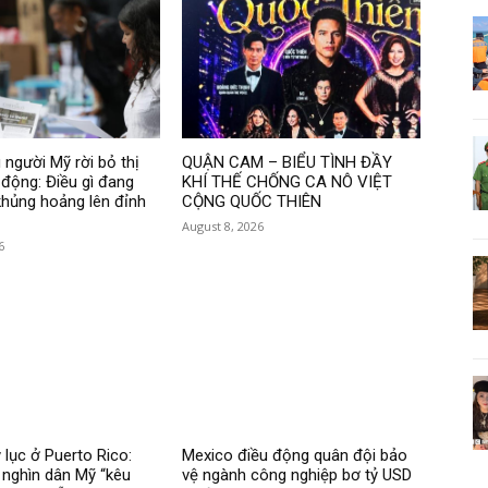
 người Mỹ rời bỏ thị
QUẬN CAM – BIỂU TÌNH ĐẦY
 động: Điều gì đang
KHÍ THẾ CHỐNG CA NÔ VIỆT
hủng hoảng lên đỉnh
CỘNG QUỐC THIÊN
August 8, 2026
6
 lục ở Puerto Rico:
Mexico điều động quân đội bảo
nghìn dân Mỹ “kêu
vệ ngành công nghiệp bơ tỷ USD