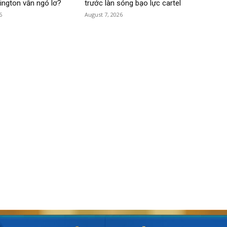
hington vẫn ngó lơ?
trước làn sóng bạo lực cartel
6
August 7, 2026