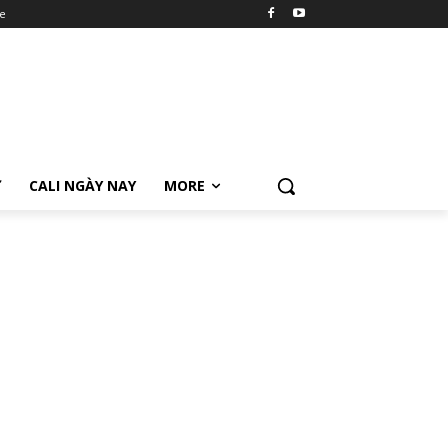
e
Ữ
CALI NGÀY NAY
MORE