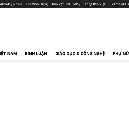
alitoday News
Cõi Vĩnh Hằng
Rao Vặt Cali Today
Làng Báo Việt
Terms of Us
IỆT NAM
BÌNH LUẬN
GIÁO DỤC & CÔNG NGHỆ
PHỤ N