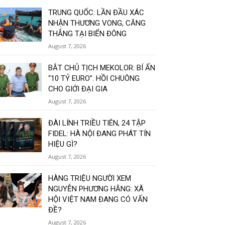
TRUNG QUỐC: LẦN ĐẦU XÁC
NHẬN THƯƠNG VONG, CĂNG
THẲNG TẠI BIỂN ĐÔNG
August 7, 2026
BẮT CHỦ TỊCH MEKOLOR: BÍ ẨN
“10 TỶ EURO”. HỒI CHUÔNG
CHO GIỚI ĐẠI GIA
August 7, 2026
ĐÀI LÍNH TRIỀU TIÊN, 24 TẬP
FIDEL: HÀ NỘI ĐANG PHÁT TÍN
HIỆU GÌ?
August 7, 2026
HÀNG TRIỆU NGƯỜI XEM
NGUYỄN PHƯƠNG HẰNG: XÃ
HỘI VIỆT NAM ĐANG CÓ VẤN
ĐỀ?
August 7, 2026