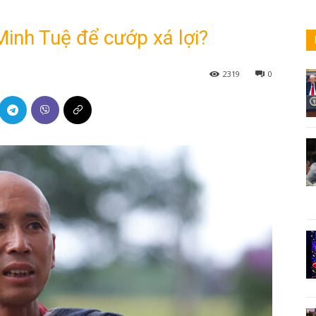
inh Tuệ để cướp xá lợi?
2319
0