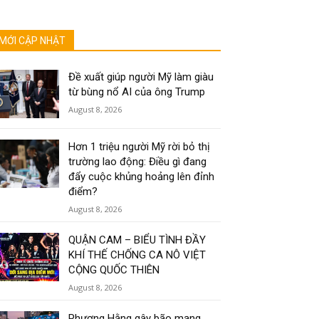
MỚI CẬP NHẬT
Đề xuất giúp người Mỹ làm giàu
từ bùng nổ AI của ông Trump
August 8, 2026
Hơn 1 triệu người Mỹ rời bỏ thị
trường lao động: Điều gì đang
đẩy cuộc khủng hoảng lên đỉnh
điểm?
August 8, 2026
QUẬN CAM – BIỂU TÌNH ĐẦY
KHÍ THẾ CHỐNG CA NÔ VIỆT
CỘNG QUỐC THIÊN
August 8, 2026
Phương Hằng gây bão mạng,