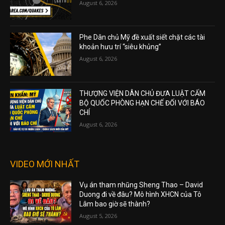
August 6, 2026
Phe Dân chủ Mỹ đề xuất siết chặt các tài
khoản hưu trí “siêu khủng”
August 6, 2026
THƯỢNG VIỆN DÂN CHỦ ĐƯA LUẬT CẤM
BỘ QUỐC PHÒNG HẠN CHẾ ĐỐI VỚI BÁO
CHÍ
August 6, 2026
VIDEO MỚI NHẤT
Vụ án tham nhũng Sheng Thao – David
Duong đi về đâu? Mô hình XHCN của Tô
Lâm bao giờ sẽ thành?
August 5, 2026