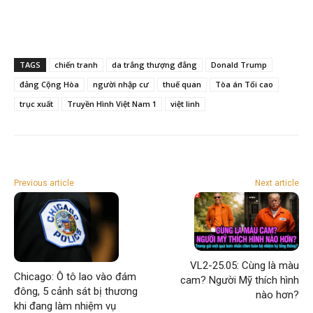
TAGS
chiến tranh
da trắng thượng đẳng
Donald Trump
đảng Cộng Hòa
người nhập cư
thuế quan
Tòa án Tối cao
trục xuất
Truyền Hình Việt Nam 1
việt linh
Previous article
Next article
VL2-25.05: Cùng là màu
Chicago: Ô tô lao vào đám
cam? Người Mỹ thích hình
đông, 5 cảnh sát bị thương
nào hơn?
khi đang làm nhiệm vụ