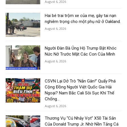
August 6, 2026
Hai bé trai trộm xe của mẹ, gây tai nạn
nghiêm trọng cho một phụ nữ ở Oakland.
August 6, 2026
Người Đàn Bà Ủng Hộ Trump Bật Khóc
Nức Nở Trước Mặt Các Con Của Mình
August 6, 2026
CSVN Lại Dở Trò “Nắn Gân!” Quấy Phá
Cộng Đồng Người Việt Quốc Gia Hải
Ngoại? Nam Bắc Cali Sôi Sục Khí Thế
Chống...
August 6, 2026
Thương Vụ “Cú Nhảy Vọt” X50 Tài Sản
Của Donald Trump Jr. Nhờ Nền Tảng Cá