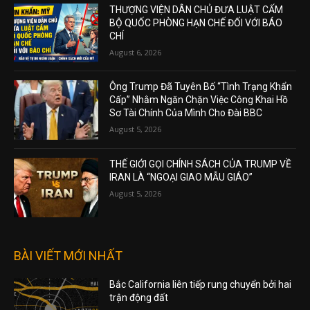
THƯỢNG VIỆN DÂN CHỦ ĐƯA LUẬT CẤM
BỘ QUỐC PHÒNG HẠN CHẾ ĐỐI VỚI BÁO
CHÍ
August 6, 2026
Ông Trump Đã Tuyên Bố “Tình Trạng Khẩn
Cấp” Nhằm Ngăn Chặn Việc Công Khai Hồ
Sơ Tài Chính Của Mình Cho Đài BBC
August 5, 2026
THẾ GIỚI GỌI CHÍNH SÁCH CỦA TRUMP VỀ
IRAN LÀ “NGOẠI GIAO MẪU GIÁO”
August 5, 2026
BÀI VIẾT MỚI NHẤT
Bắc California liên tiếp rung chuyển bởi hai
trận động đất