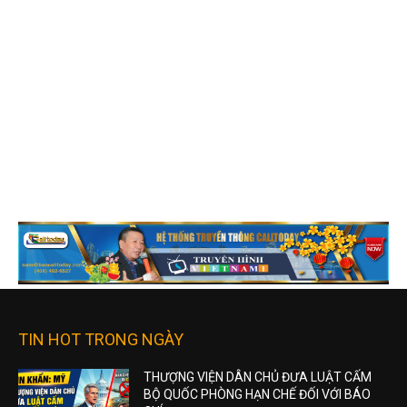
TIN HOT TRONG NGÀY
THƯỢNG VIỆN DÂN CHỦ ĐƯA LUẬT CẤM
BỘ QUỐC PHÒNG HẠN CHẾ ĐỐI VỚI BÁO