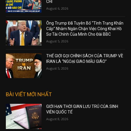
CHÍ
August 6, 2026
Ông Trump Đã Tuyên Bố “Tình Trạng Khẩn
Cấp” Nhằm Ngăn Chặn Việc Công Khai Hồ
Sơ Tài Chính Của Mình Cho Đài BBC
August 5, 2026
THẾ GIỚI GỌI CHÍNH SÁCH CỦA TRUMP VỀ
IRAN LÀ “NGOẠI GIAO MẪU GIÁO”
August 5, 2026
BÀI VIẾT MỚI NHẤT
GIỚI HẠN THỜI GIAN LƯU TRÚ CỦA SINH
VIÊN QUỐC TẾ
August 8, 2026