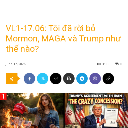
VL1-17.06: Tôi đã rời bỏ
Mormon, MAGA và Trump như
thế nào?
June 17, 2026
3106
0