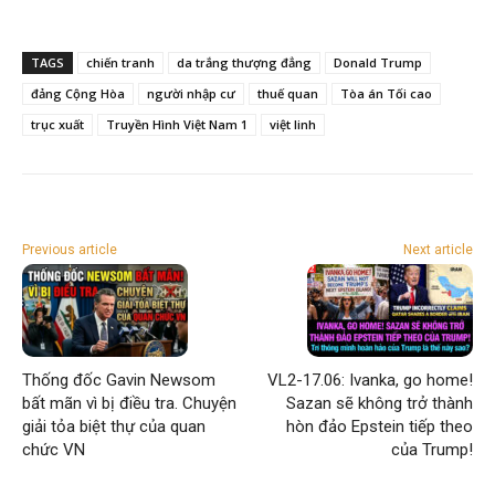
TAGS
chiến tranh
da trắng thượng đẳng
Donald Trump
đảng Cộng Hòa
người nhập cư
thuế quan
Tòa án Tối cao
trục xuất
Truyền Hình Việt Nam 1
việt linh
Previous article
Next article
Thống đốc Gavin Newsom
VL2-17.06: Ivanka, go home!
bất mãn vì bị điều tra. Chuyện
Sazan sẽ không trở thành
giải tỏa biệt thự của quan
hòn đảo Epstein tiếp theo
chức VN
của Trump!