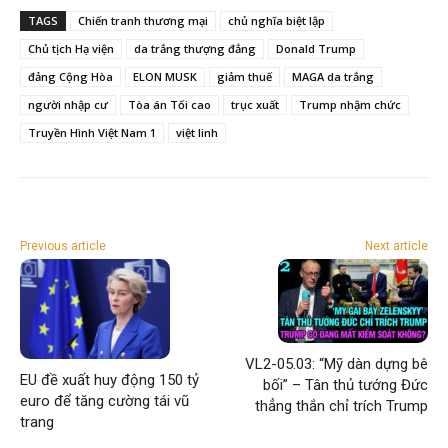
TAGS
Chiến tranh thương mại
chủ nghĩa biệt lập
Chủ tịch Hạ viện
da trắng thượng đẳng
Donald Trump
đảng Cộng Hòa
ELON MUSK
giảm thuế
MAGA da trắng
người nhập cư
Tòa án Tối cao
trục xuất
Trump nhậm chức
Truyền Hình Việt Nam 1
việt linh
Previous article
Next article
VL2-05.03: “Mỹ dàn dựng bê
EU đề xuất huy động 150 tỷ
bối” – Tân thủ tướng Đức
euro để tăng cường tái vũ
thẳng thắn chỉ trích Trump
trang