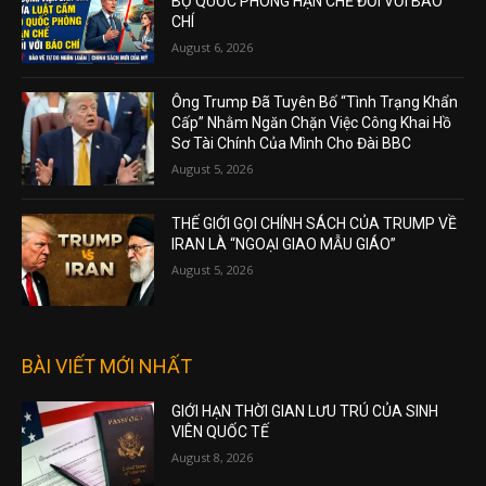
BỘ QUỐC PHÒNG HẠN CHẾ ĐỐI VỚI BÁO
CHÍ
August 6, 2026
Ông Trump Đã Tuyên Bố “Tình Trạng Khẩn
Cấp” Nhằm Ngăn Chặn Việc Công Khai Hồ
Sơ Tài Chính Của Mình Cho Đài BBC
August 5, 2026
THẾ GIỚI GỌI CHÍNH SÁCH CỦA TRUMP VỀ
IRAN LÀ “NGOẠI GIAO MẪU GIÁO”
August 5, 2026
BÀI VIẾT MỚI NHẤT
GIỚI HẠN THỜI GIAN LƯU TRÚ CỦA SINH
VIÊN QUỐC TẾ
August 8, 2026