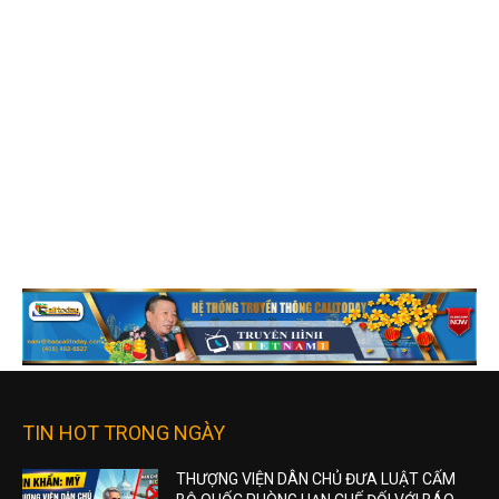
TIN HOT TRONG NGÀY
THƯỢNG VIỆN DÂN CHỦ ĐƯA LUẬT CẤM