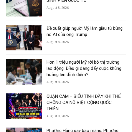
SINH VIÊN QUỐC TẾ
August 8, 2026
Đề xuất giúp người Mỹ làm giàu từ bùng
nổ AI của ông Trump
August 8, 2026
Hơn 1 triệu người Mỹ rời bỏ thị trường
lao động: Điều gì đang đẩy cuộc khủng
hoảng lên đỉnh điểm?
August 8, 2026
QUẬN CAM – BIỂU TÌNH ĐẦY KHÍ THẾ
CHỐNG CA NÔ VIỆT CỘNG QUỐC
THIÊN
August 8, 2026
Phương Hằng gây bão mạng, Phường