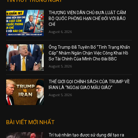
THƯỢNG VIỆN DÂN CHỦ ĐƯA LUẬT CẤM
BỘ QUỐC PHÒNG HẠN CHẾ ĐỐI VỚI BÁO
CHÍ
August 6, 2026
Ông Trump Đã Tuyên Bố “Tình Trạng Khẩn
Cấp” Nhằm Ngăn Chặn Việc Công Khai Hồ
Sơ Tài Chính Của Mình Cho Đài BBC
August 5, 2026
THẾ GIỚI GỌI CHÍNH SÁCH CỦA TRUMP VỀ
IRAN LÀ “NGOẠI GIAO MẪU GIÁO”
August 5, 2026
BÀI VIẾT MỚI NHẤT
Trí tuệ nhân tạo được sử dụng để tạo ra