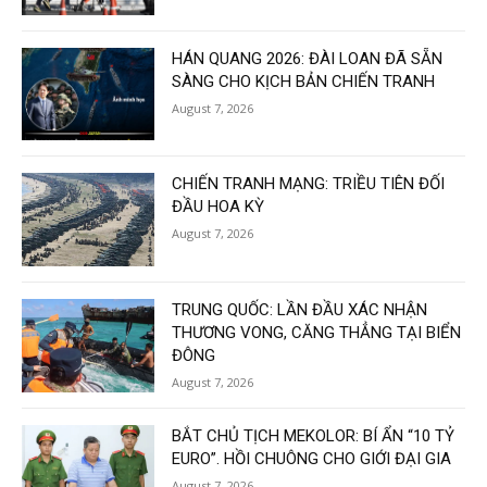
HÁN QUANG 2026: ĐÀI LOAN ĐÃ SẴN
SÀNG CHO KỊCH BẢN CHIẾN TRANH
August 7, 2026
CHIẾN TRANH MẠNG: TRIỀU TIÊN ĐỐI
ĐẦU HOA KỲ
August 7, 2026
TRUNG QUỐC: LẦN ĐẦU XÁC NHẬN
THƯƠNG VONG, CĂNG THẲNG TẠI BIỂN
ĐÔNG
August 7, 2026
BẮT CHỦ TỊCH MEKOLOR: BÍ ẨN “10 TỶ
EURO”. HỒI CHUÔNG CHO GIỚI ĐẠI GIA
August 7, 2026