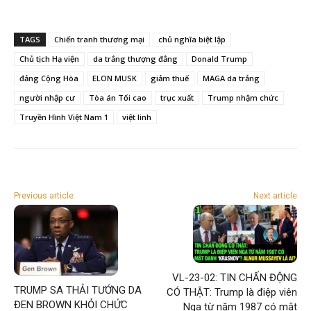
TAGS
Chiến tranh thương mại
chủ nghĩa biệt lập
Chủ tịch Hạ viện
da trắng thượng đẳng
Donald Trump
đảng Cộng Hòa
ELON MUSK
giảm thuế
MAGA da trắng
người nhập cư
Tòa án Tối cao
trục xuất
Trump nhậm chức
Truyền Hình Việt Nam 1
việt linh
Previous article
Next article
VL-23-02: TIN CHẤN ĐỘNG
TRUMP SA THẢI TƯỚNG DA
CÓ THẬT: Trump là điệp viên
ĐEN BROWN KHỎI CHỨC
Nga từ năm 1987 có mật