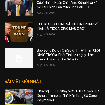
Cấp” Nhằm Ngăn Chặn Việc Công Khai Hồ
Sơ Tài Chính Của Mình Cho Đài BBC
August 5, 2026
THẾ GIỚI GỌI CHÍNH SÁCH CỦA TRUMP VỀ
IRAN LÀ “NGOẠI GIAO MẪU GIÁO”
August 5, 2026
Báo Động Đỏ Khi Chỉ Số Kinh Tế “Then Chốt
Nhất” Thế Giới Phát Tín Hiệu Nguy Hiểm
Trước Thềm bầu Cử Giữa Kỳ
August 5, 2026
BÀI VIẾT MỚI NHẤT
Thương Vụ “Cú Nhảy Vọt” X50 Tài Sản Của
Donald Trump Jr. Nhờ Nền Tảng Cá Cược
Polymarket