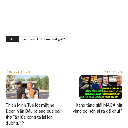
TAGS
cảnh sát Thái Lan "bắt giữ"
Previous article
Next article
Thích Minh Tuệ lột mặt nạ
Xăng tăng giá! MAGA Mít
Đoàn Văn Báu ra sao qua bài
vàng gọi tên ai ra để chửi?
thơ “ăn lúa xong ta lại lên
đường…”?