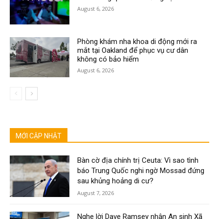
August 6, 2026
Phòng khám nha khoa di động mới ra
mắt tại Oakland để phục vụ cư dân
không có bảo hiểm
August 6, 2026
MỚI CẬP NHẬT
Bàn cờ địa chính trị Ceuta: Vì sao tình
báo Trung Quốc nghi ngờ Mossad đứng
sau khủng hoảng di cư?
August 7, 2026
Nghe lời Dave Ramsey nhận An sinh Xã