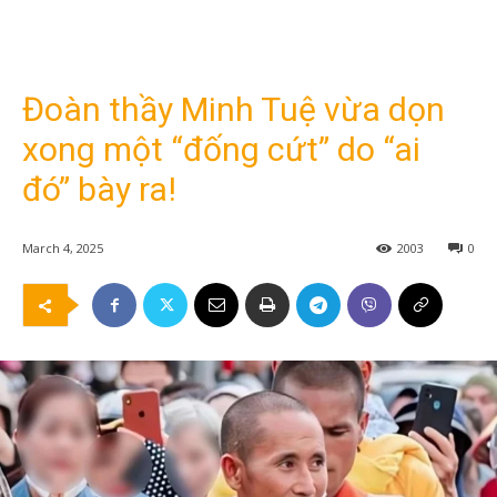
Đoàn thầy Minh Tuệ vừa dọn
xong một “đống cứt” do “ai
đó” bày ra!
March 4, 2025
2003
0