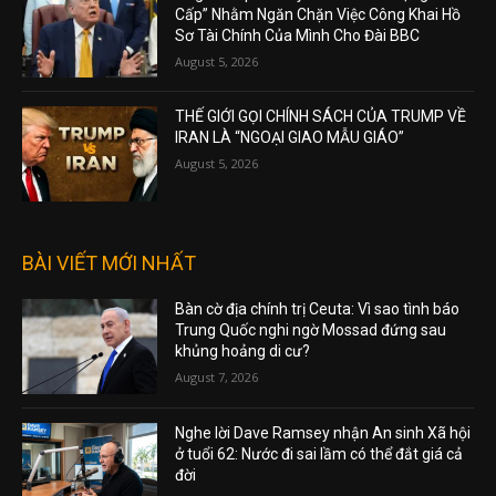
Cấp” Nhằm Ngăn Chặn Việc Công Khai Hồ
Sơ Tài Chính Của Mình Cho Đài BBC
August 5, 2026
THẾ GIỚI GỌI CHÍNH SÁCH CỦA TRUMP VỀ
IRAN LÀ “NGOẠI GIAO MẪU GIÁO”
August 5, 2026
BÀI VIẾT MỚI NHẤT
Bàn cờ địa chính trị Ceuta: Vì sao tình báo
Trung Quốc nghi ngờ Mossad đứng sau
khủng hoảng di cư?
August 7, 2026
Nghe lời Dave Ramsey nhận An sinh Xã hội
ở tuổi 62: Nước đi sai lầm có thể đắt giá cả
đời