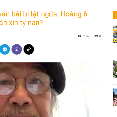
ván bài bị lật ngửa, Hoàng 6
n xin tỵ nạn?
2126
0