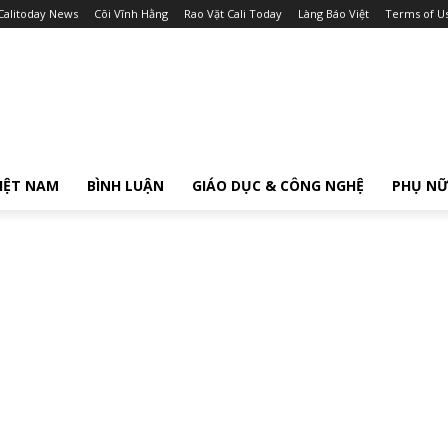
Calitoday News
Cõi Vĩnh Hằng
Rao Vặt Cali Today
Làng Báo Việt
Terms of U
IỆT NAM
BÌNH LUẬN
GIÁO DỤC & CÔNG NGHỆ
PHỤ N