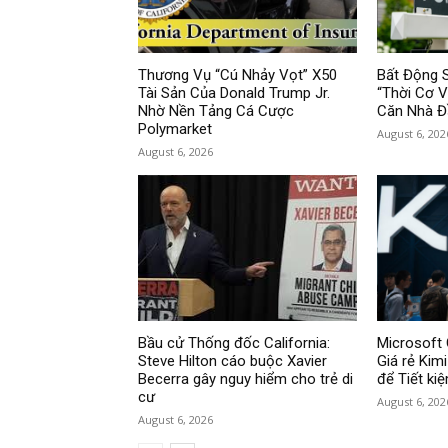
Thương Vụ “Cú Nhảy Vọt” X50
Bất Động 
Tài Sản Của Donald Trump Jr.
“Thời Cơ 
Nhờ Nền Tảng Cá Cược
Căn Nhà Đ
Polymarket
August 6, 202
August 6, 2026
Bầu cử Thống đốc California:
Microsoft 
Steve Hilton cáo buộc Xavier
Giá rẻ Kim
Becerra gây nguy hiểm cho trẻ di
để Tiết ki
cư
August 6, 202
August 6, 2026