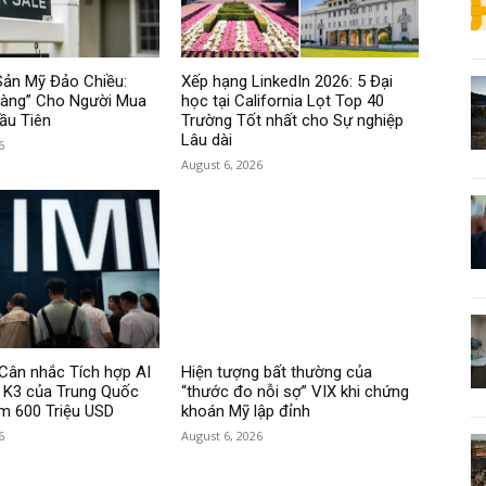
Sản Mỹ Đảo Chiều:
Xếp hạng LinkedIn 2026: 5 Đại
Vàng” Cho Người Mua
học tại California Lọt Top 40
ầu Tiên
Trường Tốt nhất cho Sự nghiệp
Lâu dài
6
August 6, 2026
Cân nhắc Tích hợp AI
Hiện tượng bất thường của
i K3 của Trung Quốc
“thước đo nỗi sợ” VIX khi chứng
ệm 600 Triệu USD
khoán Mỹ lập đỉnh
6
August 6, 2026