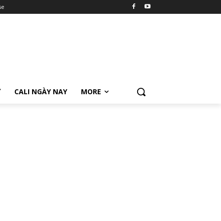
se
Ữ
CALI NGÀY NAY
MORE