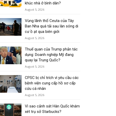
khúc nhà ở bình dân?
August 5, 2026
Vùng lãnh thổ Ceuta của Tây
Ban Nha quá tải sau làn sóng di
cư ồ ạt qua biên giới
August 5, 2026
Thuế quan của Trump phản tác
dụng: Doanh nghiệp Mỹ đang
quay lại Trung Quốc?
August 5, 2026
CPSC bị chỉ trích vì yêu cầu các
bệnh viện cung cấp hồ sơ cấp
cứu cá nhân
August 5, 2026
Vì sao cảnh sát Hàn Quốc khám
xét trụ sở Starbucks?