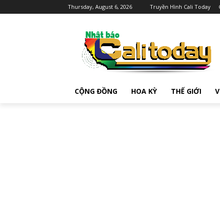
Thursday, August 6, 2026
Truyền Hình Cali Today
CỘNG ĐỒNG
HOA KỲ
THẾ GIỚI
V