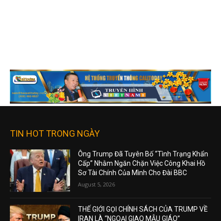
TIN HOT TRONG NGÀY
Ông Trump Đã Tuyên Bố “Tình Trạng Khẩn
Cấp” Nhằm Ngăn Chặn Việc Công Khai Hồ
Sơ Tài Chính Của Mình Cho Đài BBC
August 5, 2026
THẾ GIỚI GỌI CHÍNH SÁCH CỦA TRUMP VỀ
IRAN LÀ “NGOẠI GIAO MẪU GIÁO”