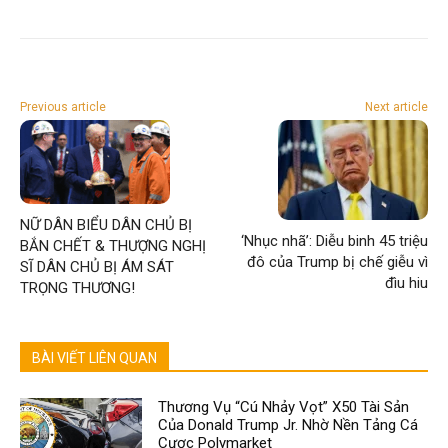
Previous article
Next article
NỮ DÂN BIỂU DÂN CHỦ BỊ
‘Nhục nhã’: Diễu binh 45 triệu
BẮN CHẾT & THƯỢNG NGHỊ
đô của Trump bị chế giễu vì
SĨ DÂN CHỦ BỊ ÁM SÁT
đìu hiu
TRỌNG THƯƠNG!
BÀI VIẾT LIÊN QUAN
Thương Vụ “Cú Nhảy Vọt” X50 Tài Sản
Của Donald Trump Jr. Nhờ Nền Tảng Cá
Cược Polymarket