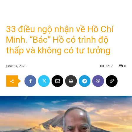
33 điều ngộ nhận về Hồ Chí
Minh. “Bác” Hồ có trình độ
thấp và không có tư tưởng
June 14, 2025
3217
0