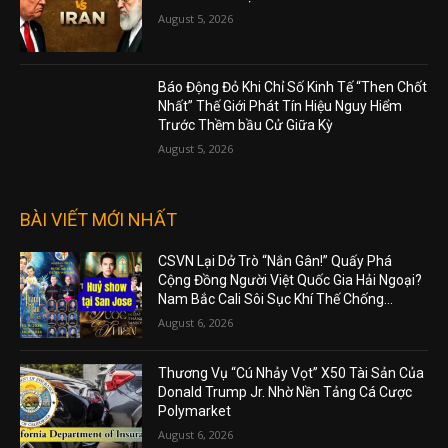
August 5, 2026
Báo Động Đỏ Khi Chỉ Số Kinh Tế “Then Chốt
Nhất” Thế Giới Phát Tín Hiệu Nguy Hiểm
Trước Thềm bầu Cử Giữa Kỳ
August 5, 2026
BÀI VIẾT MỚI NHẤT
CSVN Lại Dở Trò “Nắn Gân!” Quấy Phá
Cộng Đồng Người Việt Quốc Gia Hải Ngoại?
Nam Bắc Cali Sôi Sục Khí Thế Chống...
August 6, 2026
Thương Vụ “Cú Nhảy Vọt” X50 Tài Sản Của
Donald Trump Jr. Nhờ Nền Tảng Cá Cược
Polymarket
August 6, 2026