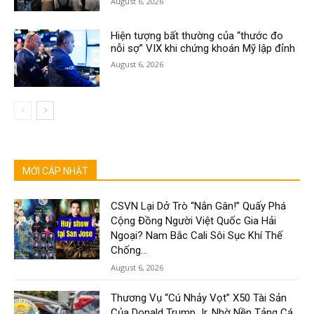
August 6, 2026
Hiện tượng bất thường của “thước đo
nỗi sợ” VIX khi chứng khoán Mỹ lập đỉnh
August 6, 2026
MỚI CẬP NHẬT
CSVN Lại Dở Trò “Nắn Gân!” Quấy Phá
Cộng Đồng Người Việt Quốc Gia Hải
Ngoại? Nam Bắc Cali Sôi Sục Khí Thế
Chống...
August 6, 2026
Thương Vụ “Cú Nhảy Vọt” X50 Tài Sản
Của Donald Trump Jr. Nhờ Nền Tảng Cá