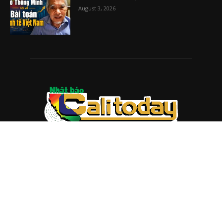
August 3, 2026
ABOUT US
Trang web
baocalitoday.com
là sản phẩm của Hệ Thống
Truyền Thông Cali Today
Tòa soạn: 1310 Tully Road #109, San Jose, CA 95122