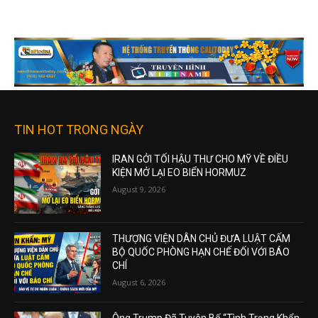
TIN HOT TRONG NGÀY
IRAN GỞI TỐI HẬU THƯ CHO MỸ VỀ ĐIỀU
KIỆN MỞ LẠI EO BIỂN HORMUZ
August 9, 2026
THƯỢNG VIỆN DÂN CHỦ ĐƯA LUẬT CẤM
BỘ QUỐC PHÒNG HẠN CHẾ ĐỐI VỚI BÁO
CHÍ
August 6, 2026