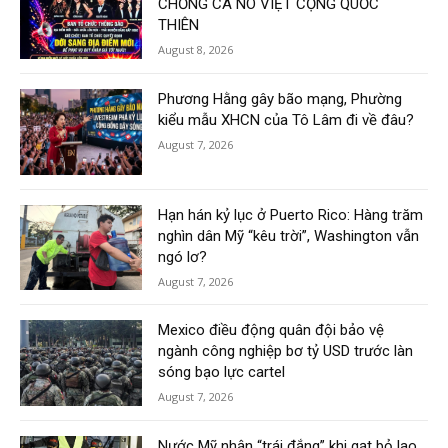
CHỐNG CA NÔ VIỆT CỘNG QUỐC
THIÊN
August 8, 2026
Phương Hằng gây bão mạng, Phường
kiểu mẫu XHCN của Tô Lâm đi về đâu?
August 7, 2026
Hạn hán kỷ lục ở Puerto Rico: Hàng trăm
nghìn dân Mỹ “kêu trời”, Washington vẫn
ngó lơ?
August 7, 2026
Mexico điều động quân đội bảo vệ
ngành công nghiệp bơ tỷ USD trước làn
sóng bạo lực cartel
August 7, 2026
Nước Mỹ nhận “trái đắng” khi gạt bỏ lao