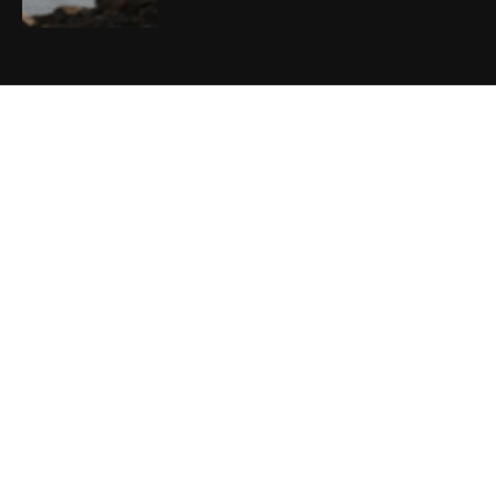
năng mở lại eo biển Hormuz
August 9, 2026
VIDEO MỚI NHẤT
VL-09.08: Thế giới vạch trần trò lừa bịp của
Trump?
August 9, 2026
Phương Hằng gây bão mạng, Phường kiểu
mẫu XHCN của Tô Lâm đi về đâu?
August 7, 2026
Vụ án tham nhũng Sheng Thao – David
Duong đi về đâu? Mô hình XHCN của Tô
Lâm bao giờ sẽ thành?