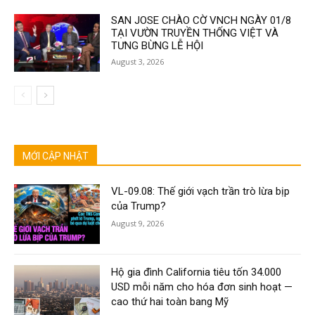
SAN JOSE CHÀO CỜ VNCH NGÀY 01/8
TẠI VƯỜN TRUYỀN THỐNG VIỆT VÀ
TƯNG BỪNG LỄ HỘI
August 3, 2026
MỚI CẬP NHẬT
VL-09.08: Thế giới vạch trần trò lừa bịp
của Trump?
August 9, 2026
Hộ gia đình California tiêu tốn 34.000
USD mỗi năm cho hóa đơn sinh hoạt —
cao thứ hai toàn bang Mỹ