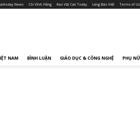
alitoday News
Cõi Vĩnh Hằng
Rao Vặt Cali Today
Làng Báo Việt
Terms of Us
IỆT NAM
BÌNH LUẬN
GIÁO DỤC & CÔNG NGHỆ
PHỤ N