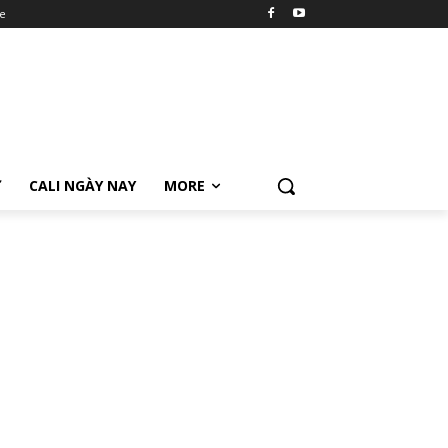
e
Ữ
CALI NGÀY NAY
MORE