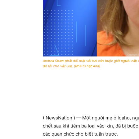
Andrea Shaw phải đối mặt với hai cáo buộc giết người cấp đ
đổ lỗi cho vắc-xin. (Nhà tù hạt Ada)
( NewsNation ) — Một người mẹ ở Idaho, ngư
chết sau khi tiêm ba loại vắc-xin, đã bị buộc
các quan chức cho biết tuần trước.