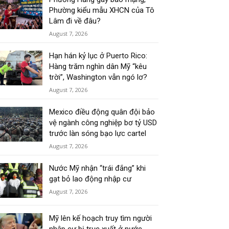
Phường kiểu mẫu XHCN của Tô
Lâm đi về đâu?
August 7, 2026
Hạn hán kỷ lục ở Puerto Rico:
Hàng trăm nghìn dân Mỹ “kêu
trời”, Washington vẫn ngó lơ?
August 7, 2026
Mexico điều động quân đội bảo
vệ ngành công nghiệp bơ tỷ USD
trước làn sóng bạo lực cartel
August 7, 2026
Nước Mỹ nhận “trái đắng” khi
gạt bỏ lao động nhập cư
August 7, 2026
Mỹ lên kế hoạch truy tìm người