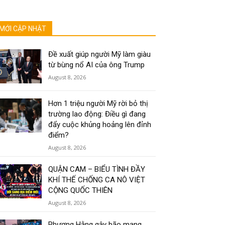
MỚI CẬP NHẬT
Đề xuất giúp người Mỹ làm giàu
từ bùng nổ AI của ông Trump
August 8, 2026
Hơn 1 triệu người Mỹ rời bỏ thị
trường lao động: Điều gì đang
đẩy cuộc khủng hoảng lên đỉnh
điểm?
August 8, 2026
QUẬN CAM – BIỂU TÌNH ĐẦY
KHÍ THẾ CHỐNG CA NÔ VIỆT
CỘNG QUỐC THIÊN
August 8, 2026
Phương Hằng gây bão mạng,