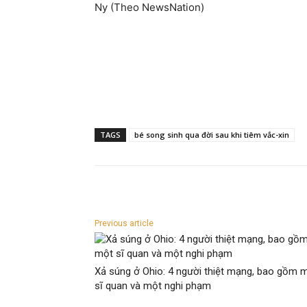
Ny (Theo NewsNation)
TAGS
bé song sinh qua đời sau khi tiêm vắc-xin
Previous article
Xả súng ở Ohio: 4 người thiệt mạng, bao gồm 
sĩ quan và một nghi phạm