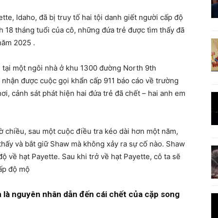
te, Idaho, đã bị truy tố hai tội danh giết người cấp độ
h 18 tháng tuổi của cô, những đứa trẻ được tìm thấy đã
năm 2025 .
, tại một ngôi nhà ở khu 1300 đường North 9th
t nhận được cuộc gọi khẩn cấp 911 báo cáo về trường
ơi, cảnh sát phát hiện hai đứa trẻ đã chết – hai anh em
 chiều, sau một cuộc điều tra kéo dài hơn một năm,
 thấy và bắt giữ Shaw mà không xảy ra sự cố nào. Shaw
ộ về hạt Payette. Sau khi trở về hạt Payette, cô ta sẽ
cấp độ mộ
n là nguyên nhân dẫn đến cái chết của cặp song