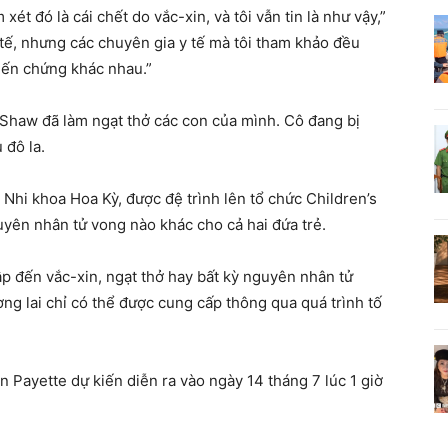
xét đó là cái chết do vắc-xin, và tôi vẫn tin là như vậy,”
 y tế, nhưng các chuyên gia y tế mà tôi tham khảo đều
biến chứng khác nhau.”
Shaw đã làm ngạt thở các con của mình. Cô đang bị
 đô la.
Nhi khoa Hoa Kỳ, được đệ trình lên tổ chức Children’s
uyên nhân tử vong nào khác cho cả hai đứa trẻ.
p đến vắc-xin, ngạt thở hay bất kỳ nguyên nhân tử
ơng lai chỉ có thể được cung cấp thông qua quá trình tố
 Payette dự kiến ​​diễn ra vào ngày 14 tháng 7 lúc 1 giờ