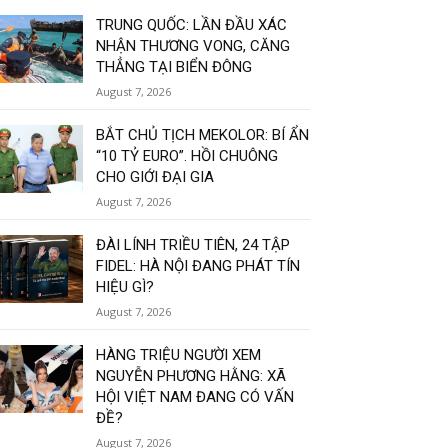
TRUNG QUỐC: LẦN ĐẦU XÁC
NHẬN THƯƠNG VONG, CĂNG
THẲNG TẠI BIỂN ĐÔNG
August 7, 2026
BẮT CHỦ TỊCH MEKOLOR: BÍ ẨN
“10 TỶ EURO”. HỒI CHUÔNG
CHO GIỚI ĐẠI GIA
August 7, 2026
ĐÀI LÍNH TRIỀU TIÊN, 24 TẬP
FIDEL: HÀ NỘI ĐANG PHÁT TÍN
HIỆU GÌ?
August 7, 2026
HÀNG TRIỆU NGƯỜI XEM
NGUYỄN PHƯƠNG HẰNG: XÃ
HỘI VIỆT NAM ĐANG CÓ VẤN
ĐỀ?
August 7, 2026