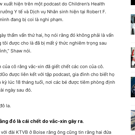
w xuất hiện trên một podcast do Children’s Health
rưởng Y tế và Dịch vụ Nhân sinh hiện tại Robert F.
mình đang bị coi là nghi phạm.
 ngày thẩm vấn thứ hai, họ nói rằng đó không phải là vấn
ng tôi được cho là đã bị mất ý thức nghiêm trọng sau
ình,” Shaw nói.
 của cô rằng vắc-xin đã giết chết các con của cô.
o được liên kết với tập podcast, gia đình cho biết họ
kỳ lúc 18 tháng tuổi, nơi các bé được tiêm phòng định
vài ngày sau đó.
ô la.
ng đó là cái chết do vắc-xin gây ra.
i với đài KTVB ở Boise rằng ông cũng tin rằng hai đứa