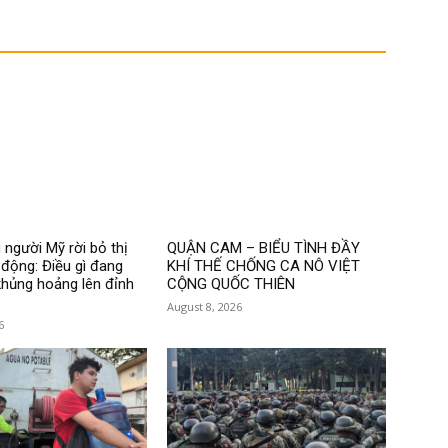
 người Mỹ rời bỏ thị
QUẬN CAM – BIỂU TÌNH ĐẦY
 động: Điều gì đang
KHÍ THẾ CHỐNG CA NÔ VIỆT
hủng hoảng lên đỉnh
CỘNG QUỐC THIÊN
August 8, 2026
6