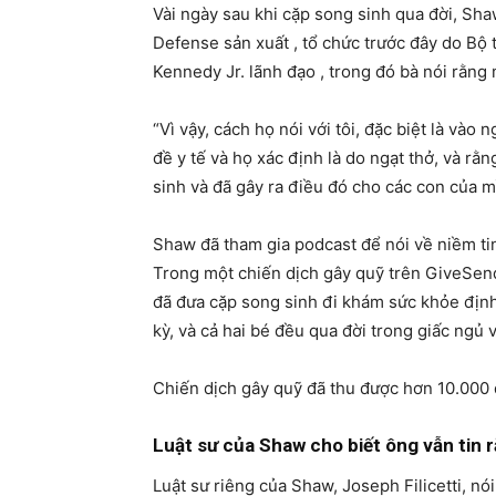
Vài ngày sau khi cặp song sinh qua đời, Sha
Defense sản xuất , tổ chức trước đây do Bộ t
Kennedy Jr. lãnh đạo , trong đó bà nói rằng 
“Vì vậy, cách họ nói với tôi, đặc biệt là vào
đề y tế và họ xác định là do ngạt thở, và rằ
sinh và đã gây ra điều đó cho các con của m
Shaw đã tham gia podcast để nói về niềm tin
Trong một chiến dịch gây quỹ trên GiveSendG
đã đưa cặp song sinh đi khám sức khỏe định 
kỳ, và cả hai bé đều qua đời trong giấc ngủ 
Chiến dịch gây quỹ đã thu được hơn 10.000 đ
Luật sư của Shaw cho biết ông vẫn tin rằ
Luật sư riêng của Shaw, Joseph Filicetti, nó