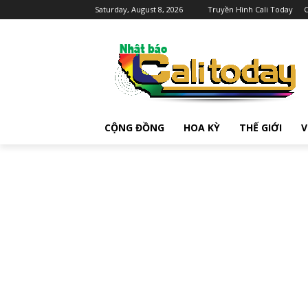
Saturday, August 8, 2026
Truyền Hình Cali Today
C
CỘNG ĐỒNG
HOA KỲ
THẾ GIỚI
V