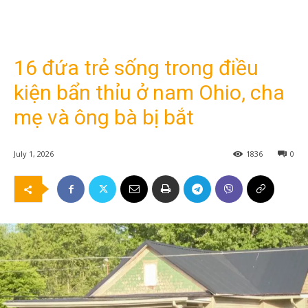
16 đứa trẻ sống trong điều
kiện bẩn thỉu ở nam Ohio, cha
mẹ và ông bà bị bắt
July 1, 2026
1836
0