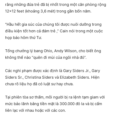
rằng những đứa trẻ đã bị nhốt trong một căn phòng rộng
12×12 feet (khoảng 3,6 mét) trong gần bốn năm.
“Hầu hết gia súc của chúng tôi được nuôi dưỡng trong
điều kiện tốt hơn cả đám trẻ ,” Cain nói trong một cuộc
họp báo hôm thứ Tư.
Tổng chưởng lý bang Ohio, Andy Wilson, cho biết ông
không thể nào “quên đi mùi của ngôi nhà đó”.
Các nghi phạm được xác định là Gary Siders Jr., Gary
Siders Sr., Christina Siders và Elizabeth Siders. Hiện
chưa rõ liệu họ đã có luật sư hay chưa.
Tại phiên tòa sơ thẩm, mỗi người bị ra lệnh tạm giam với
mức bảo lãnh bằng tiền mặt là 300.000 đô la và bị cấm
liên lạc với nhau hoặc với các con.