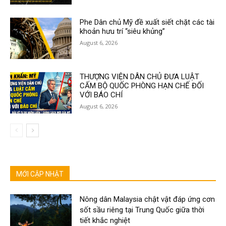
Phe Dân chủ Mỹ đề xuất siết chặt các tài
khoản hưu trí “siêu khủng”
August 6, 2026
THƯỢNG VIỆN DÂN CHỦ ĐƯA LUẬT
CẤM BỘ QUỐC PHÒNG HẠN CHẾ ĐỐI
VỚI BÁO CHÍ
August 6, 2026
MỚI CẬP NHẬT
Nông dân Malaysia chật vật đáp ứng cơn
sốt sầu riêng tại Trung Quốc giữa thời
tiết khắc nghiệt