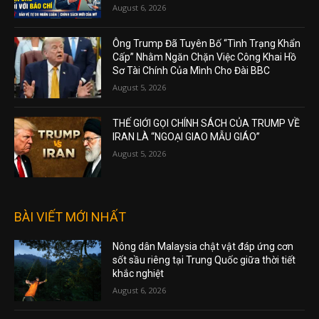
August 6, 2026
Ông Trump Đã Tuyên Bố “Tình Trạng Khẩn
Cấp” Nhằm Ngăn Chặn Việc Công Khai Hồ
Sơ Tài Chính Của Mình Cho Đài BBC
August 5, 2026
THẾ GIỚI GỌI CHÍNH SÁCH CỦA TRUMP VỀ
IRAN LÀ “NGOẠI GIAO MẪU GIÁO”
August 5, 2026
BÀI VIẾT MỚI NHẤT
Nông dân Malaysia chật vật đáp ứng cơn
sốt sầu riêng tại Trung Quốc giữa thời tiết
khắc nghiệt
August 6, 2026