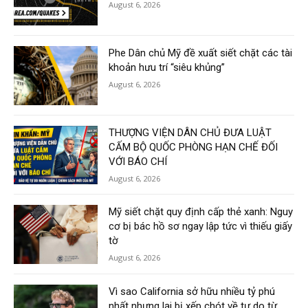
August 6, 2026
Phe Dân chủ Mỹ đề xuất siết chặt các tài
khoản hưu trí “siêu khủng”
August 6, 2026
THƯỢNG VIỆN DÂN CHỦ ĐƯA LUẬT
CẤM BỘ QUỐC PHÒNG HẠN CHẾ ĐỐI
VỚI BÁO CHÍ
August 6, 2026
Mỹ siết chặt quy định cấp thẻ xanh: Nguy
cơ bị bác hồ sơ ngay lập tức vì thiếu giấy
tờ
August 6, 2026
Vì sao California sở hữu nhiều tỷ phú
nhất nhưng lại bị xếp chót về tự do từ