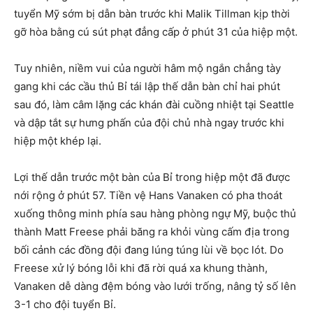
tuyển Mỹ sớm bị dẫn bàn trước khi Malik Tillman kịp thời
gỡ hòa bằng cú sút phạt đẳng cấp ở phút 31 của hiệp một.
Tuy nhiên, niềm vui của người hâm mộ ngắn chẳng tày
gang khi các cầu thủ Bỉ tái lập thế dẫn bàn chỉ hai phút
sau đó, làm câm lặng các khán đài cuồng nhiệt tại Seattle
và dập tắt sự hưng phấn của đội chủ nhà ngay trước khi
hiệp một khép lại.
Lợi thế dẫn trước một bàn của Bỉ trong hiệp một đã được
nới rộng ở phút 57. Tiền vệ Hans Vanaken có pha thoát
xuống thông minh phía sau hàng phòng ngự Mỹ, buộc thủ
thành Matt Freese phải băng ra khỏi vùng cấm địa trong
bối cảnh các đồng đội đang lúng túng lùi về bọc lót. Do
Freese xử lý bóng lỗi khi đã rời quá xa khung thành,
Vanaken dễ dàng đệm bóng vào lưới trống, nâng tỷ số lên
3-1 cho đội tuyển Bỉ.