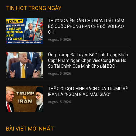
TIN HOT TRONG NGÀY
THƯỢNG VIỆN DÂN CHỦ ĐƯA LUẬT CẤM
BỘ QUỐC PHÒNG HẠN CHẾ ĐỐI VỚI BÁO
CHÍ
August 6, 2026
Ông Trump Đã Tuyên Bố “Tình Trạng Khẩn
Cấp” Nhằm Ngăn Chặn Việc Công Khai Hồ
Sơ Tài Chính Của Mình Cho Đài BBC
August 5, 2026
THẾ GIỚI GỌI CHÍNH SÁCH CỦA TRUMP VỀ
IRAN LÀ “NGOẠI GIAO MẪU GIÁO”
August 5, 2026
BÀI VIẾT MỚI NHẤT