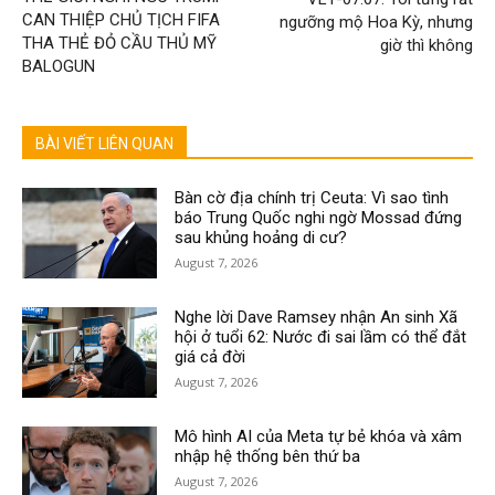
CAN THIỆP CHỦ TỊCH FIFA
ngưỡng mộ Hoa Kỳ, nhưng
THA THẺ ĐỎ CẦU THỦ MỸ
giờ thì không
BALOGUN
BÀI VIẾT LIÊN QUAN
Bàn cờ địa chính trị Ceuta: Vì sao tình
báo Trung Quốc nghi ngờ Mossad đứng
sau khủng hoảng di cư?
August 7, 2026
Nghe lời Dave Ramsey nhận An sinh Xã
hội ở tuổi 62: Nước đi sai lầm có thể đắt
giá cả đời
August 7, 2026
Mô hình AI của Meta tự bẻ khóa và xâm
nhập hệ thống bên thứ ba
August 7, 2026