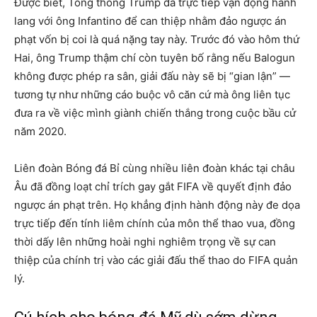
Được biết, Tổng thống Trump đã trực tiếp vận động hành
lang với ông Infantino để can thiệp nhằm đảo ngược án
phạt vốn bị coi là quá nặng tay này. Trước đó vào hôm thứ
Hai, ông Trump thậm chí còn tuyên bố rằng nếu Balogun
không được phép ra sân, giải đấu này sẽ bị “gian lận” —
tương tự như những cáo buộc vô căn cứ mà ông liên tục
đưa ra về việc mình giành chiến thắng trong cuộc bầu cử
năm 2020.
Liên đoàn Bóng đá Bỉ cùng nhiều liên đoàn khác tại châu
Âu đã đồng loạt chỉ trích gay gắt FIFA về quyết định đảo
ngược án phạt trên. Họ khẳng định hành động này đe dọa
trực tiếp đến tính liêm chính của môn thể thao vua, đồng
thời dấy lên những hoài nghi nghiêm trọng về sự can
thiệp của chính trị vào các giải đấu thể thao do FIFA quản
lý.